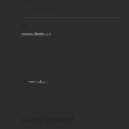
住所
5 avenue Marceau, Paris
HP
museeyslparis.com
問い合わせ先
Saint Laurent - サンローラン クライアントサービス／0120-95-2746
HP:
www.ysl.com
saint laurent