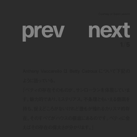
p
r
e
v
n
e
x
t
Courtesy of Saint Laurent
1
/
5
Anthony Vaccarello は Betty Catroux について下記の
ように語っている。
「ベティの存在そのものが、サンローランを体現していま
す。魅力的であり、ミステリアス。不条理ともいえる側面を
持ち、捉えどころがないけれど誰もが憧れるカリスマ的存
在。そのすべてがハウスの根底にあるのです。ベティに会
えばその存在の偉大さが分かります。」