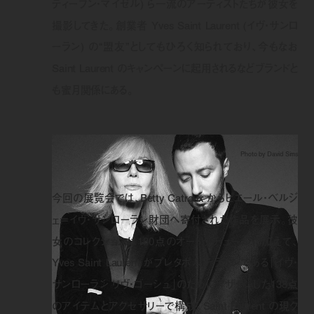
ティーブン・マイゼル) ら一流のアーティストたちが彼女を
撮影してきた。創業者 Yves Saint Laurent (イヴ・サンロ
ーラン) の“盟友”としてもひろく知られており、今もなお
Saint Laurent のキャンペーンに起用されるなどブランドと
も蜜月関係にある。
Photo by David Sims
今回の展覧会では、Betty Catroux からピエール・ベルジ
ェ＝イヴ・サンローラン財団へ寄付された作品を展示。彼
女のコレクションは180点のオートクチュールに加えて、
Yves Saint Laurent がプレタポルテラインである「イヴ・
サンローラン リヴ・ゴーシュ」のためにデザインした138点
のアイテムとアクセサリーで構成。Saint Laurent の現ク