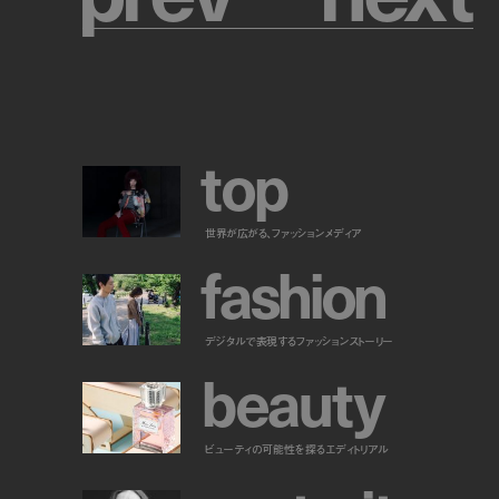
t
o
p
世界が広がる、ファッションメディア
f
a
s
h
i
o
n
デジタルで表現するファッションストーリー
b
e
a
u
t
y
ビューティの可能性を探るエディトリアル