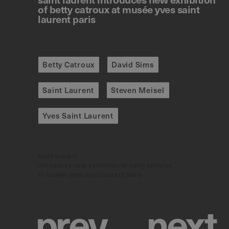
of betty catroux at musée yves saint
laurent paris
Betty Catroux
David Sims
Saint Laurent
Steven Meisel
Yves Saint Laurent
saint laurent
introduces new exhibition of betty catroux
at musée yves saint laurent paris
p
r
e
v
n
e
x
t