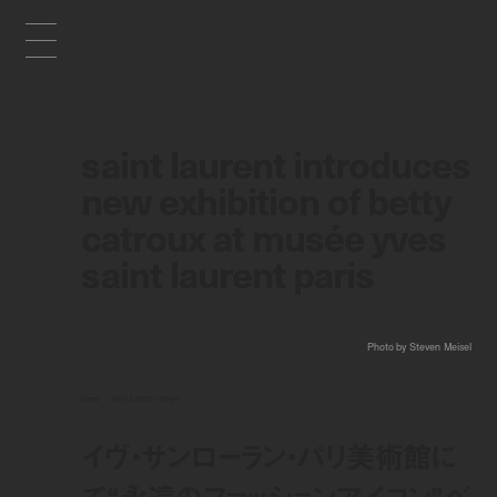
saint laurent introduces
new exhibition of betty
catroux at musée yves
saint laurent paris
Photo by Steven Meisel
news
mar 13, 2020 1:00 pm
イヴ・サンローラン・パリ美術館に
て“永遠のファッションアイコン”ベ