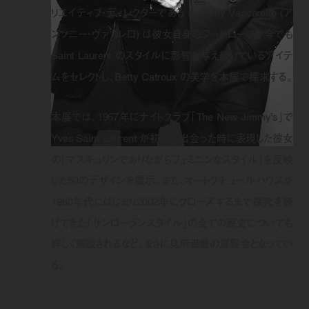
リエイティブ・ディレクターである Anthony Vaccarello (ア
ンソニー・ヴァカレロ) は彼女自身のワードローブや今でも
Saint Laurent のスタイルに影響を与え続けているアイテ
ムをセレクトし、Betty Catroux の美学を本展で探求する。
本展では、1967年にナイトクラブ「The New Jimmy’s」で
Yves Saint Laurent が初めて出会った時に表現した彼女
の「マスキュリンでありながらフェミニンなスタイル」を反映
した50のデザインを展示。また、オートクチュールハウスが
1960年代にはじまり2002年にクローズするまで探究を続
けてきた「サンローランスタイル」の全ての歴史についても
詳しく解説されるなど、まさに見所満載の展覧会となってい
る。