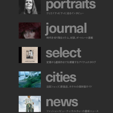
p
o
r
t
r
a
i
t
s
クリエイティビティに迫るインタビュー
j
o
u
r
n
a
l
時代を切り取るコラム、対談、ポートレート連載
s
e
l
e
c
t
定番から最新作までを網羅するアイテムカタログ
c
i
t
i
e
s
注目ショップ、飲食店、ホテルの保存版ガイド
n
e
w
s
ファッション/ビューティ/カルチャーの最新ニュース