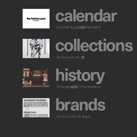
c
a
l
e
n
d
a
r
クリエイターによる日替わりレコメンド
c
o
l
l
e
c
t
i
o
n
s
コレクションルック一覧
h
i
s
t
o
r
y
アイコンから紐解くブランドヒストリー
b
r
a
n
d
s
ファッションブランド A to Z