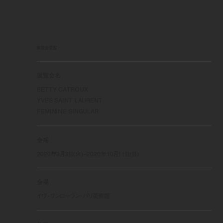
展覧会情報
展覧会名
BETTY CATROUX
YVES SAINT LAURENT
FEMININE SINGULAR
会期
2020年3月3日(火)~2020年10月11日(日)
会場
イヴ・サンローラン・パリ美術館