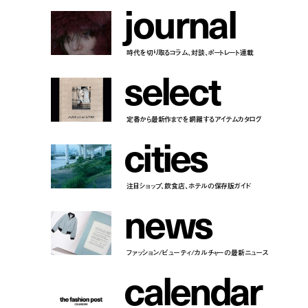
j
o
u
r
n
a
l
時代を切り取るコラム、対談、ポートレート連載
s
e
l
e
c
t
定番から最新作までを網羅するアイテムカタログ
c
i
t
i
e
s
注目ショップ、飲食店、ホテルの保存版ガイド
n
e
w
s
ファッション/ビューティ/カルチャーの最新ニュース
c
a
l
e
n
d
a
r