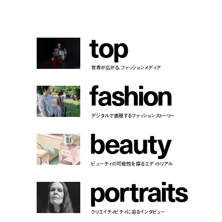
t
o
p
世界が広がる、ファッションメディア
f
a
s
h
i
o
n
デジタルで表現するファッションストーリー
b
e
a
u
t
y
ビューティの可能性を探るエディトリアル
p
o
r
t
r
a
i
t
s
クリエイティビティに迫るインタビュー