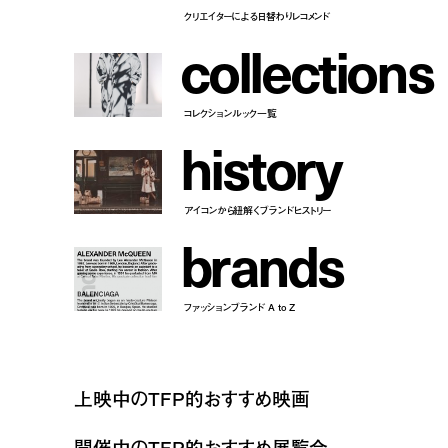
クリエイターによる日替わりレコメンド
c
o
l
l
e
c
t
i
o
n
s
コレクションルック一覧
h
i
s
t
o
r
y
アイコンから紐解くブランドヒストリー
b
r
a
n
d
s
ファッションブランド A to Z
上映中のTFP的おすすめ映画
開催中のTFP的おすすめ展覧会