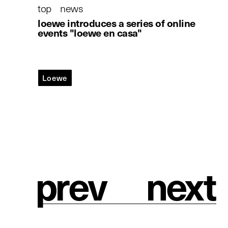
top
/
news
/
loewe introduces a series of online
events "loewe en casa"
Loewe
loewe
introduces a series of online events "loewe
en casa"
p
r
e
v
n
e
x
t