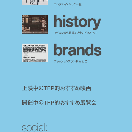
コレクションルック一覧
h
i
s
t
o
r
y
アイコンから紐解くブランドヒストリー
b
r
a
n
d
s
ファッションブランド A to Z
上映中のTFP的おすすめ映画
開催中のTFP的おすすめ展覧会
social: