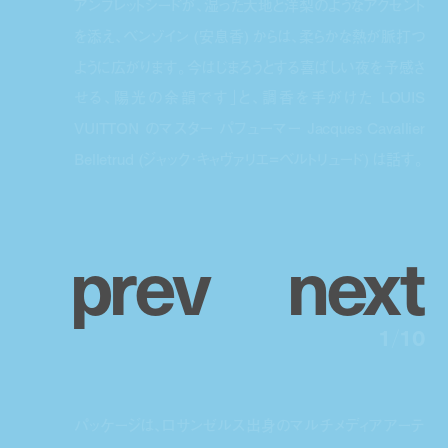
アンブレットシードが、湿った大地と洋梨のようなアクセント
を添え、ベンゾイン (安息香) からは、柔らかな熱が脈打つ
ように広がります。今はじまろうとする喜ばしい夜を予感さ
せる、陽光の余韻です｣と、調香を手がけた LOUIS
VUITTON のマスター パフューマー Jacques Cavallier
Belletrud (ジャック･キャヴァリエ=ベルトリュード) は話す。
p
r
e
v
n
e
x
t
1
/
10
パッケージは、ロサンゼルス出身のマルチメディアアーテ