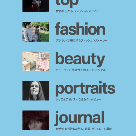
世界が広がる、ファッションメディア
f
a
s
h
i
o
n
デジタルで表現するファッションストーリー
b
e
a
u
t
y
ビューティの可能性を探るエディトリアル
p
o
r
t
r
a
i
t
s
クリエイティビティに迫るインタビュー
j
o
u
r
n
a
l
時代を切り取るコラム、対談、ポートレート連載