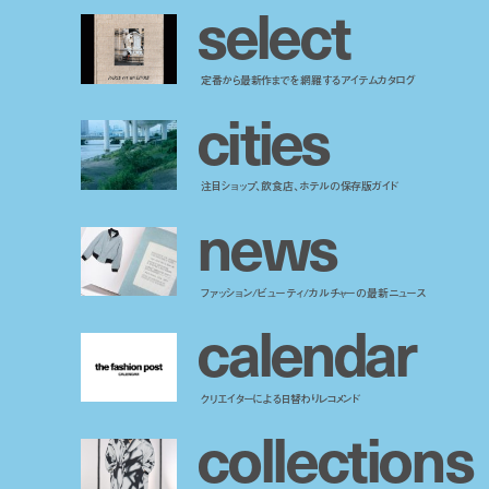
s
e
l
e
c
t
定番から最新作までを網羅するアイテムカタログ
c
i
t
i
e
s
注目ショップ、飲食店、ホテルの保存版ガイド
n
e
w
s
ファッション/ビューティ/カルチャーの最新ニュース
c
a
l
e
n
d
a
r
クリエイターによる日替わりレコメンド
c
o
l
l
e
c
t
i
o
n
s