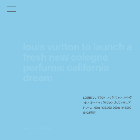
louis vuitton to launch a
fresh new cologne
perfume: california
dream
LOUIS VUITTON レ・パルファン ルイ・ヴ
ィトン オー ドゥ パルファン カリフォルニア
ドリーム 100㎖ ￥35,000、200ml ￥46,000
(5/28発売)
news
may 27, 2020 12:00 pm