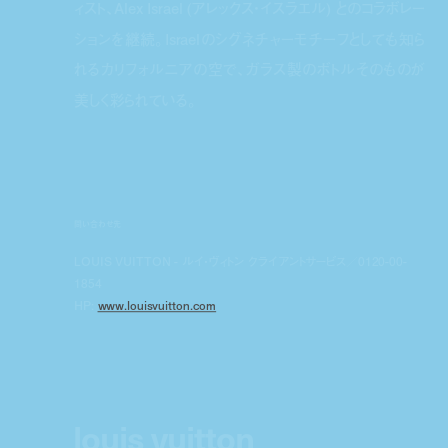
ィスト、Alex Israel (アレックス・イスラエル) とのコラボレー
ションを継続。Israelのシグネチャーモチーフとしても知ら
れるカリフォルニアの空で、ガラス製のボトルそのものが
美しく彩られている。
問い合わせ先
LOUIS VUITTON - ルイ・ヴィトン クライアントサービス／0120-00-
1854
HP:
www.louisvuitton.com
louis vuitton