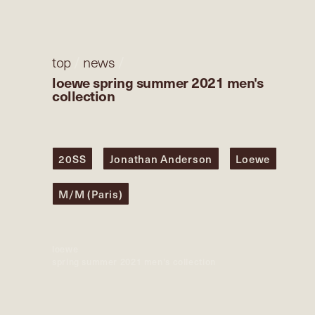
top
/
news
/
loewe spring summer 2021 men's
collection
20SS
Jonathan Anderson
Loewe
M/M (Paris)
loewe
spring summer 2021 men's collection