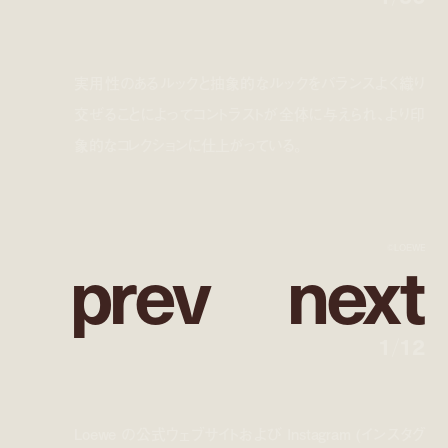
実用性のあるルックと抽象的なルックをバランスよく織り
交ぜることによってコントラストが全体に与えられ、より印
象的なコレクションに仕上がっている。
p
r
e
v
n
e
x
t
©LOEWE
1
/
12
Loewe の公式ウェブサイトおよび Instagram (インスタグ