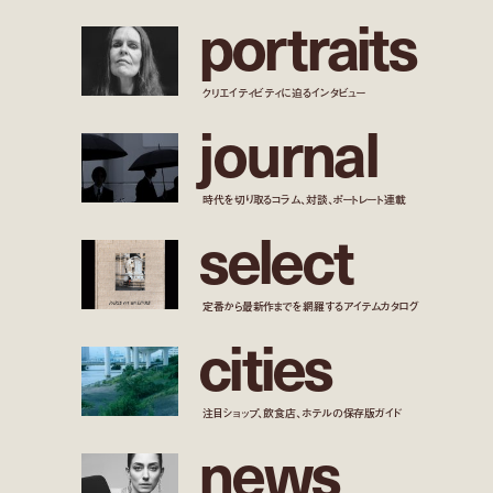
p
o
r
t
r
a
i
t
s
クリエイティビティに迫るインタビュー
j
o
u
r
n
a
l
時代を切り取るコラム、対談、ポートレート連載
s
e
l
e
c
t
定番から最新作までを網羅するアイテムカタログ
c
i
t
i
e
s
注目ショップ、飲食店、ホテルの保存版ガイド
n
e
w
s