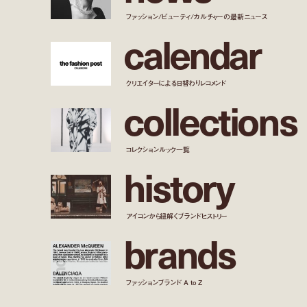
ファッション/ビューティ/カルチャーの最新ニュース
c
a
l
e
n
d
a
r
クリエイターによる日替わりレコメンド
c
o
l
l
e
c
t
i
o
n
s
コレクションルック一覧
h
i
s
t
o
r
y
アイコンから紐解くブランドヒストリー
b
r
a
n
d
s
ファッションブランド A to Z