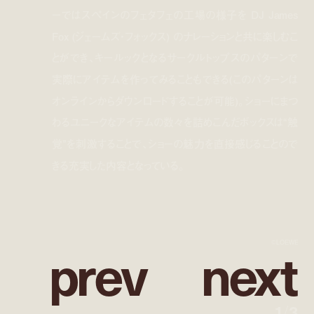
ーではスペインのフェタフェの工場の様子を DJ James
Fox (ジェームズ・フォックス) のナレーションと共に楽しむこ
とができ、キールックとなるサークルトップスのパターンで
実際にアイテムを作ってみることもできる(このパターンは
オンラインからダウンロードすることが可能)。ショーにまつ
わるユニークなアイテムの数々を詰めこんだボックスは“触
覚”を刺激することで、ショーの魅力を直接感じることので
きる充実した内容となっている。
p
r
e
v
n
e
x
t
©LOEWE
1
/
3