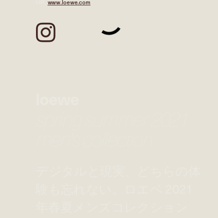
HP:
www.loewe.com
loewe
spring summer 2021
men's collection
デジタルと現実、どちらの体
験も忘れない。ロエベ 2021
年春夏メンズコレクション