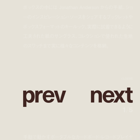
ボックスの中には Jonathan Anderson からの手紙、ショ
ーのインスピレーション・ソースをシェアするブックレットや
ボックスフォーマットのキールック、実際に試着できるように
工夫された紙のサングラス、コレクションで使われた生地
のスワッチまで実に様々なコンテンツを格納。
p
r
e
v
n
e
x
t
©LOEWE
1
/
5
手動で動かすポータブルなカードボード・レコードプレイヤ