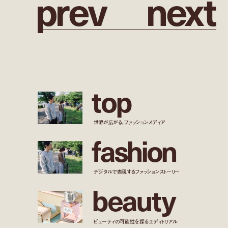
p
r
e
v
n
e
x
t
t
o
p
世界が広がる、ファッションメディア
f
a
s
h
i
o
n
デジタルで表現するファッションストーリー
b
e
a
u
t
y
ビューティの可能性を探るエディトリアル