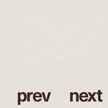
Loewe 2021年春夏メンズコレクションは、モデルを使わ
ず、マネキンに着せて発表。美しい曲線やスウィング、ルー
プといったコレクションの要素が同じマネキンを使うことで
さらに際立っている。Jonathan Anderson は本コレクショ
ンでスムースな流動性とソフトな手触りを大切にしながら
も、遊び心のあるスタイルを提案。
p
r
e
v
n
e
x
t
©LOEWE
1
/
56