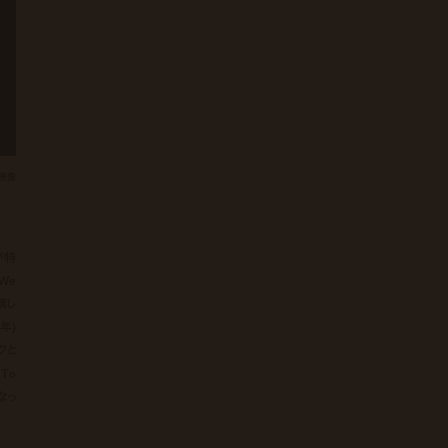
ー映像
が特
『We
出演し
6年)
クと
To
なっ