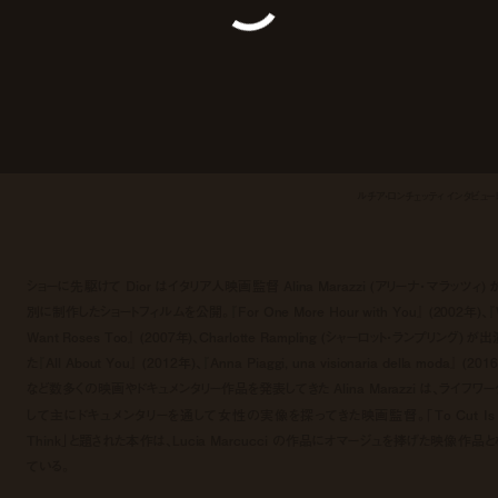
ルチア・ロンチェッティ インタビュ
ショーに先駆けて Dior はイタリア人映画監督 Alina Marazzi (アリーナ・マラッツィ) 
別に制作したショートフィルムを公開。『For One More Hour with You』 (2002年)、
Want Roses Too』 (2007年)、Charlotte Rampling (シャーロット・ランプリング) が
た『All About You』 (2012年)、『Anna Piaggi, una visionaria della moda』 (201
など数多くの映画やドキュメンタリー作品を発表してきた Alina Marazzi は、ライフワー
して主にドキュメンタリーを通して女性の実像を探ってきた映画監督。「To Cut Is 
Think」と題された本作は、Lucia Marcucci の作品にオマージュを捧げた映像作品と
ている。