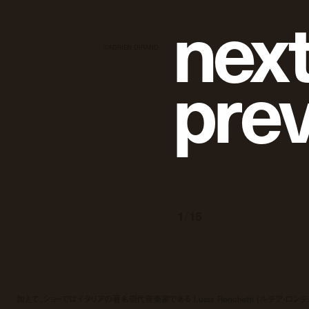
n
e
x
©ADRIEN DIRAND
p
r
e
1
/
15
加えて、ショーではイタリアの著名現代音楽家である Lucia Ronchetti (ルチア・ロンチ