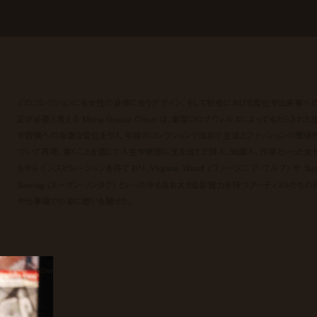
どのコレクションにも女性の身体に合うデザイン、そして社会における変化や出来事へ
応が必要と考える Maria Grazia Chiuri は、新型コロナウィルスによってもたらされた
や習慣への急激な変化をうけ、今回のコレクションで改めて生活とファッションの関係
ついて再考。書くことを通じて人生や感情に光を当てた詩人、知識人、作家といった女
ちからインスピレーションを得ており、Virginia Woolf (ヴァージニア・ウルフ) や Sus
Sontag (スーザン・ソンタグ) といった今もなお大きな影響力を持つアーティストたちの
や仕事場での姿に想いを馳せた。
©Dior