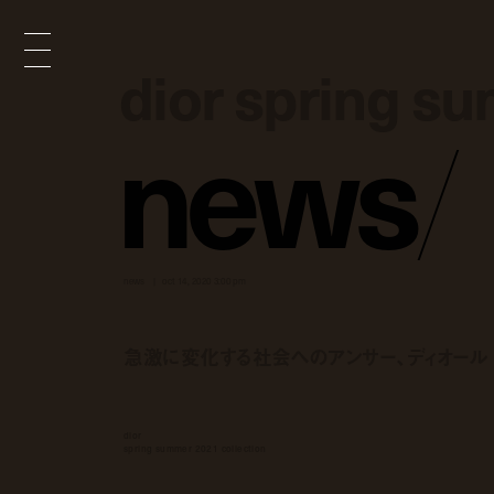
dior spring s
dior spring s
n
e
w
s
/
news
oct 14, 2020 3:00 pm
急激に変化する社会へのアンサー、ディオール 2
dior
spring summer 2021 collection