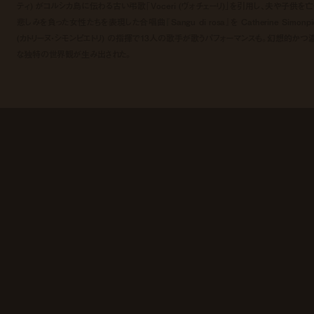
ティ) がコルシカ島に伝わる古い弔歌「Voceri (ヴォチェーリ)」を引用し、夫や子供を亡
悲しみを負った女性たちを表現した合唱曲『Sangu di rosa』を Catherine Simonpie
(カトリーヌ・シモンピエトリ) の指揮で13人の歌手が歌うパフォーマンスも。幻想的かつ
な独特の世界観が生み出された。