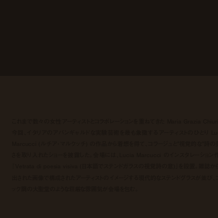
これまで数々の女性アーティストとコラボレーションを重ねてきた Maria Grazia Chiuri
今回、イタリアのアバンギャルドな実験芸術を最も象徴するアーティストのひとり Luc
Marcucci (ルチア・マルクッチ) の作品から着想を得て、コラージュと”視覚的な”詩の
さを取り入れたショーを披露した。会場には、Lucia Marcucci のインスタレーション
『Vetrata di poesia visiva (日本語でステンドガラスの視覚詩の意)」を設置。雑誌か
出された画像で構成されたアーティストのイメージする現代的なステンドグラスが並び、
ック調の大聖堂のような荘厳な雰囲気が会場を包む。