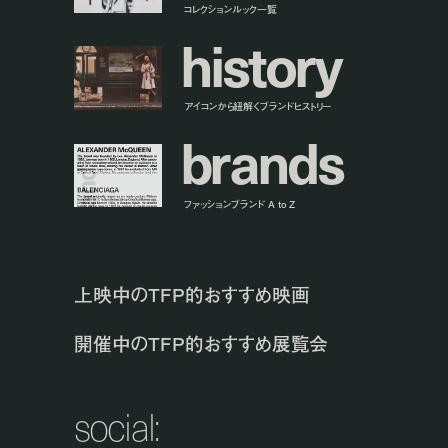
コレクションルック一覧
h
i
s
t
o
r
y
アイコンから紐解くブランドヒストリー
b
r
a
n
d
s
ファッションブランド A to Z
上映中のTFP的おすすめ映画
開催中のTFP的おすすめ展覧会
social: