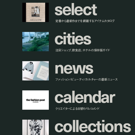
s
e
l
e
c
t
定番から最新作までを網羅するアイテムカタログ
c
i
t
i
e
s
注目ショップ、飲食店、ホテルの保存版ガイド
n
e
w
s
ファッション/ビューティ/カルチャーの最新ニュース
c
a
l
e
n
d
a
r
クリエイターによる日替わりレコメンド
c
o
l
l
e
c
t
i
o
n
s