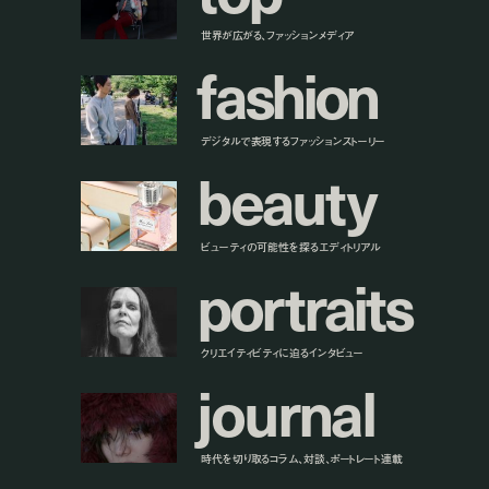
世界が広がる、ファッションメディア
f
a
s
h
i
o
n
デジタルで表現するファッションストーリー
b
e
a
u
t
y
ビューティの可能性を探るエディトリアル
p
o
r
t
r
a
i
t
s
クリエイティビティに迫るインタビュー
j
o
u
r
n
a
l
時代を切り取るコラム、対談、ポートレート連載