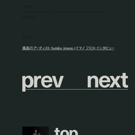
loewe
collaborates with fumiko imano and tomoko
kawao
関連記事
孤高のアーティスト fumiko imano (イマノ フミコ) インタビュー
p
r
e
v
n
e
x
t
t
o
p