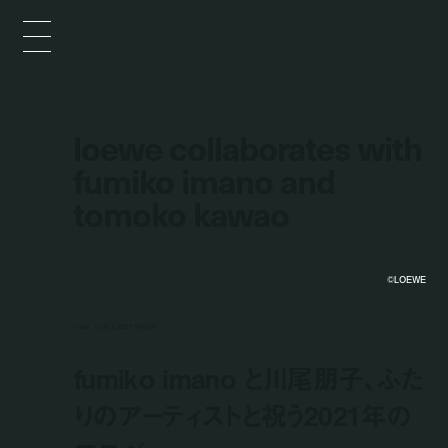
loewe collaborates with
fumiko imano and
tomoko kawao
©LOEWE
news
jan 7, 2021 5:00 pm
fumiko imano と川尾朋子、ふた
りのアーティストと祝う2021年の