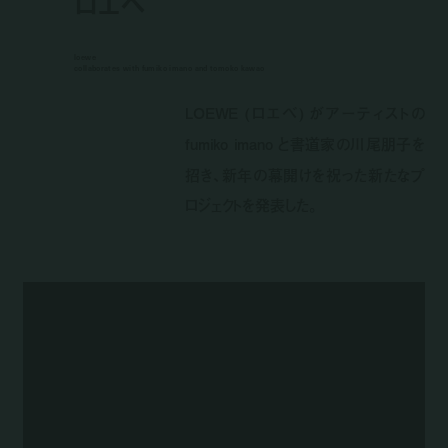
ロエベ
loewe
collaborates with fumiko imano and tomoko kawao
LOEWE (ロエベ) がアーティストの
fumiko imano と書道家の川尾朋子を
招き、新年の幕開けを祝った新たなプ
ロジェクトを発表した。