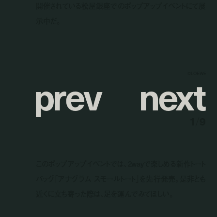
開催されている松屋銀座でのポップアップイベントにて展
示中だ。
p
r
e
v
n
e
x
t
©LOEWE
1
/
9
このポップアップイベントでは、2wayで楽しめる新作トート
バッグ「アナグラム スモールトート」を先行発売。是非とも
近くに立ち寄った際は、足を運んでみてほしい。