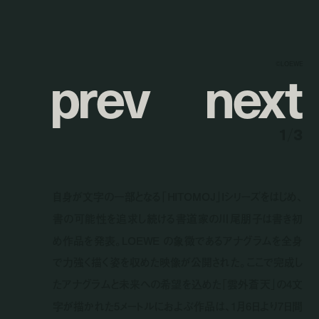
p
r
e
v
n
e
x
t
©LOEWE
1
/
3
自身が文字の一部となる「HITOMOJ」Iシリーズをはじめ、
書の可能性を追求し続ける書道家の川尾朋子は書き初
め作品を発表。LOEWE の象徴であるアナグラムを全身
で力強く描く姿を収めた映像が公開された。ここで完成し
たアナグラムと未来への希望を込めた「雲外蒼天」の4文
字が描かれた5メートルにおよぶ作品は、1月6日より7日間