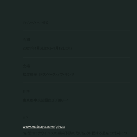
ポップアップイベント情報
会期
2021年1月6日(水)~1月12日(火)
会場
松屋銀座 1Fスペース・オブ・ギンザ
住所
東京都中央区銀座３丁目６−１
HP
www.matsuya.com/ginza
*新型コロナウイルスの感染予防の取り組みに関する最新の情報につ