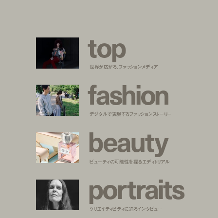
t
o
p
世界が広がる、ファッションメディア
f
a
s
h
i
o
n
デジタルで表現するファッションストーリー
b
e
a
u
t
y
ビューティの可能性を探るエディトリアル
p
o
r
t
r
a
i
t
s
クリエイティビティに迫るインタビュー