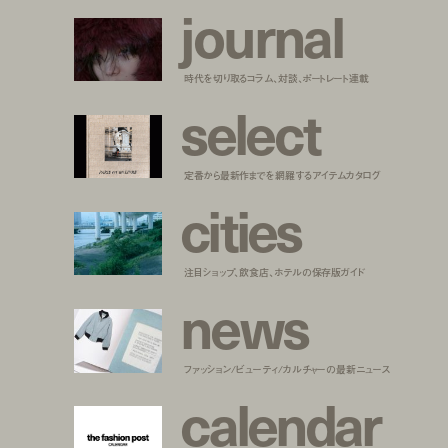
j
o
u
r
n
a
l
時代を切り取るコラム、対談、ポートレート連載
s
e
l
e
c
t
定番から最新作までを網羅するアイテムカタログ
c
i
t
i
e
s
注目ショップ、飲食店、ホテルの保存版ガイド
n
e
w
s
ファッション/ビューティ/カルチャーの最新ニュース
c
a
l
e
n
d
a
r