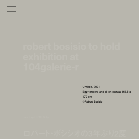
robert bosisio to hold
exhibition at
104galerie-r
Untitled, 2021
Egg tempera and oil on canvas 165.5 x
170 cm
©Robert Bosisio
news
apr 21, 2021 5:00 pm
ロバート・ボシシオの3年ぶり2度