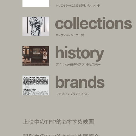
クリエイターによる日替わりレコメンド
c
o
l
l
e
c
t
i
o
n
s
コレクションルック一覧
h
i
s
t
o
r
y
アイコンから紐解くブランドヒストリー
b
r
a
n
d
s
ファッションブランド A to Z
上映中のTFP的おすすめ映画