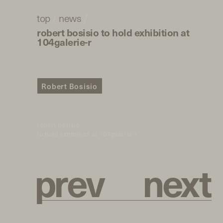
top
/
news
/
robert bosisio to hold exhibition at
104galerie-r
Robert Bosisio
robert bosisio
to hold exhibition at 104galerie-r
p
r
e
v
n
e
x
t