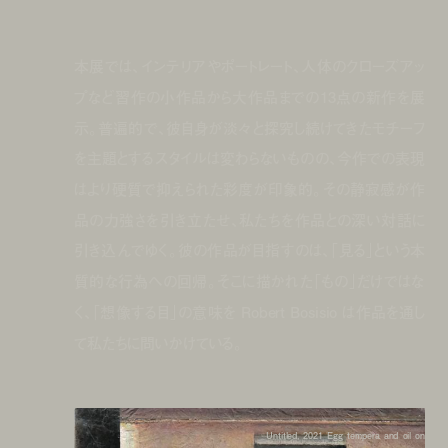
本展では、インテリアやポートレート、人体のクローズアッ
プなど習作の小作品から大作品までの
13
点の新作を展
示。普遍的で、彼自身が淡々と探究し続けてきたモチーフ
を主題とするスタイルは変わらないものの、今作での表現
はより硬質で抑えられた彩度が印象的。その静寂感が作
品の力強さを引き立たせ、私たちを作品との深い対話に
引き込んでゆく。彼の作品が目指すのは、「見る」という本
質的な行為への回帰。そこに描かれた「もの」だけではな
く、「想像する目」の意味を Robert Bosisio は作品を通し
て私たちに問いかけている。
Untitled, 2021 Egg tempera and oil on