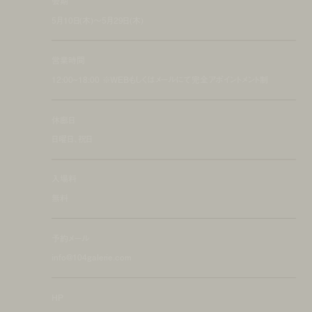
会期
5月10日(木)〜5月29日(木)
営業時間
12:00~18:00 ※WEBもしくはメールにて完全アポイントメント制
休廊日
日曜日、祝日
入場料
無料
予約メール
info@104galerie.com
HP