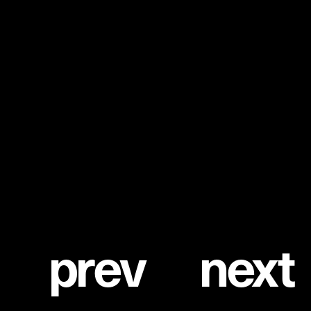
横浜流星はこれからの季節にピッタリなTシャツにスエード
のジャケット、アートワークが大胆に描かれた「サドル」バッ
グをコーディネート。コレクションには、Kenny Scharf の遊
び心あふれるキャラクターを落とし込んだエンブロイダリー
の「ソフト サドル」バッグの他にも、「ディオール オブリー
ク」仕立ての「ローラー」バッグ、「B27」スニーカーなどがお
目見え。是非ともオンラインで一足先にショッピングを楽し
んでほしい。
p
r
e
v
n
e
x
t
©DIOR
1
/
5