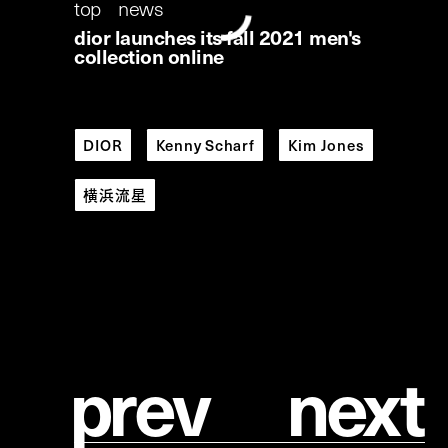
top
/
news
/
dior launches its fall 2021 men's
collection online
DIOR
Kenny Scharf
Kim Jones
横浜流星
dior
launches its fall 2021 men's collection
online
p
r
e
v
n
e
x
t