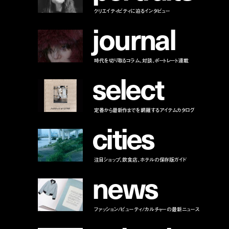
クリエイティビティに迫るインタビュー
j
o
u
r
n
a
l
時代を切り取るコラム、対談、ポートレート連載
s
e
l
e
c
t
定番から最新作までを網羅するアイテムカタログ
c
i
t
i
e
s
注目ショップ、飲食店、ホテルの保存版ガイド
n
e
w
s
ファッション/ビューティ/カルチャーの最新ニュース