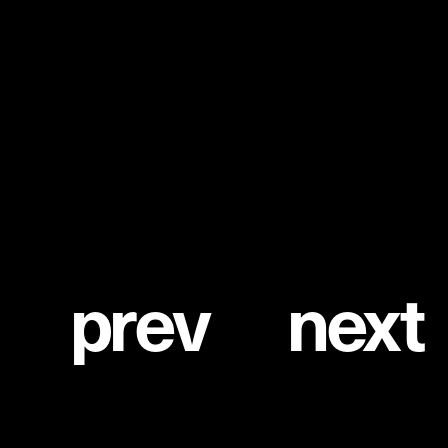
ーティスト。80年代よりニューヨーク・イーストビレッジのア
ートシーンで活躍し、グラフィティアート界のパイオニアと称
されている。DIOR とタッグを組んだコレクションは、カート
ゥーンやシュルレアリスム、そしてSFが描き出すファンタジ
ー世界やポジティブなムードに包まれ、鮮やかな色合いの
アイテムがラインナップ。
p
r
e
v
n
e
x
t
©DIOR
1
/
3