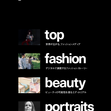
t
o
p
世界が広がる、ファッションメディア
f
a
s
h
i
o
n
デジタルで表現するファッションストーリー
b
e
a
u
t
y
ビューティの可能性を探るエディトリアル
p
o
r
t
r
a
i
t
s