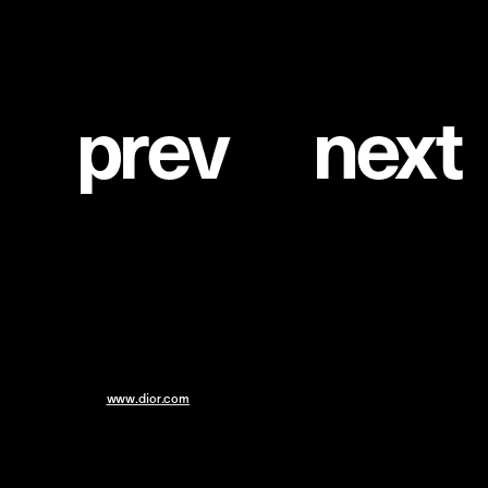
p
r
e
v
n
e
x
t
バッグ ¥484,000
1
/
3
問い合わせ先
DIOR - クリスチャン ディオール／0120-02-1947
HP:
www.dior.com