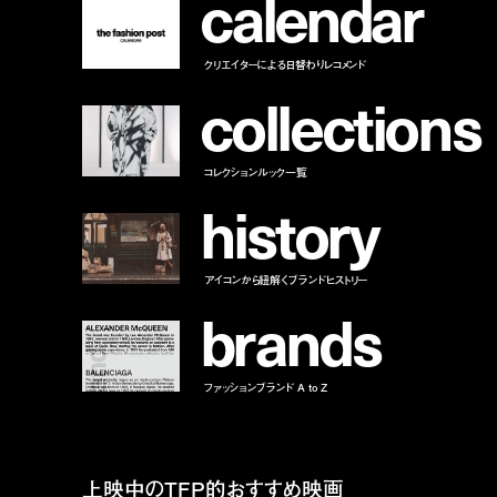
c
a
l
e
n
d
a
r
クリエイターによる日替わりレコメンド
c
o
l
l
e
c
t
i
o
n
s
コレクションルック一覧
h
i
s
t
o
r
y
アイコンから紐解くブランドヒストリー
b
r
a
n
d
s
ファッションブランド A to Z
上映中のTFP的おすすめ映画