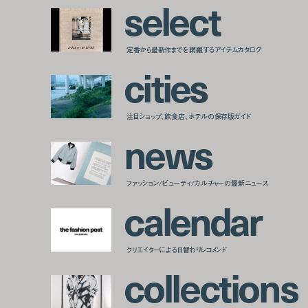
s
e
l
e
c
t
定番から最新作までを網羅するアイテムカタログ
c
i
t
i
e
s
注目ショップ、飲食店、ホテルの保存版ガイド
n
e
w
s
ファッション/ビューティ/カルチャーの最新ニュース
c
a
l
e
n
d
a
r
クリエイターによる日替わりレコメンド
c
o
l
l
e
c
t
i
o
n
s