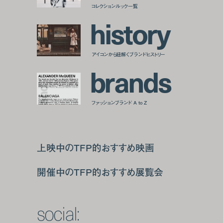
コレクションルック一覧
h
i
s
t
o
r
y
アイコンから紐解くブランドヒストリー
b
r
a
n
d
s
ファッションブランド A to Z
上映中のTFP的おすすめ映画
開催中のTFP的おすすめ展覧会
social: