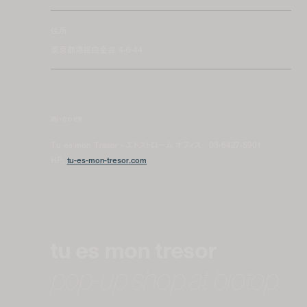
住所
東京都港区白金台 4-6-44
問い合わせ先
Tu es mon Tresor - エドストローム オフィス／03-6427-5901
HP:
tu-es-mon-tresor.com
tu es mon tresor
pop-up shop at biotop