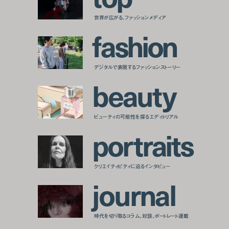
世界が広がる、ファッションメディア
f
a
s
h
i
o
n
デジタルで表現するファッションストーリー
b
e
a
u
t
y
ビューティの可能性を探るエディトリアル
p
o
r
t
r
a
i
t
s
クリエイティビティに迫るインタビュー
j
o
u
r
n
a
l
時代を切り取るコラム、対談、ポートレート連載