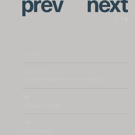
p
r
e
v
n
e
x
t
1
/
14
ポップアップ情報
ポップアップ名
TU ES MON TRESOR POP-UP SHOP AT BIOTOP
会期
6月18日(金)~ 7月4日(日)
会場
BIOTOP 白金台店