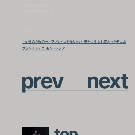
tu es mon tresor
pop-up shop at biotop
関連記事
「女性のためのセーフプレイスを作りたい」新たに生まれ変わったデニム
ブランド、トゥ エ モン トレゾア
p
r
e
v
n
e
x
t
t
o
p