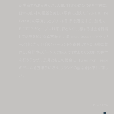
活動家でもある彼女が、人間と自然の結びつきを主題に、
日本の山林の風景と美しい写真に捉えた『Yuka & The
Forest』の写真集とプリント作品を販売する。加えて、
BIOTOP がオープン以来、森と人が共存する社会を目指
して活動を続ける森林保全団体「more trees (モア・トゥリ
ーズ)」に売り上げの1パーセントを寄付してきた活動に賛
同し、会期中のジーンズの購入で1本あたり500円の寄付
を行う予定だ。是非ともこの機会に、Tu es mon Tresor
のデニムを直接手に取り、ブランドの信念を体感してほし
い。
デニム ¥41,000