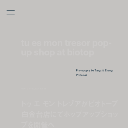
tu es mon tresor pop-
up shop at biotop
Photography by Tanya & Zhenya
Posternak
news
jun 17, 2021 3:00 pm
トゥ エ モン トレゾアがビオトープ
白金台店にてポップアップショッ
プを開催へ