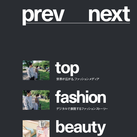
p
r
e
v
n
e
x
t
t
o
p
世界が広がる、ファッションメディア
f
a
s
h
i
o
n
デジタルで表現するファッションストーリー
b
e
a
u
t
y