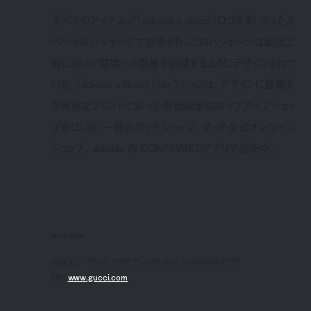
すべてのアイテムが「adidas x Gucci」ロゴをあしらったス
ペシャルパッケージで提供され、このパッケージは製造工
程において環境への影響を削減するようにデザインされて
いる。「adidas x Gucci」コレクションは、デザインに登場す
る特別なプリントで彩った期間限定のポップアップショッ
プをはじめ、一部のグッチショップ、グッチ公式オンライン
ショップ、 adidas の CONFIRMEDアプリで発売中。
問い合わせ先
GUCCI - グッチ クライアントサービス／0120-99-2177
HP:
www.gucci.com