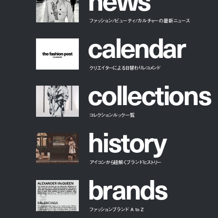
ファッション/ビューティ/カルチャーの最新ニュース
c
a
l
e
n
d
a
r
クリエイターによる日替わりレコメンド
c
o
l
l
e
c
t
i
o
n
s
コレクションルック一覧
h
i
s
t
o
r
y
アイコンから紐解くブランドヒストリー
b
r
a
n
d
s
ファッションブランド A to Z