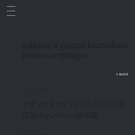
adidas x gucci launches
new campaign
©︎ GUCCI
news
jun 17, 2022 2:23 pm
アディダス×グッチコレクションの
広告キャンペーンが公開
adidas x gucci
launches new campaign