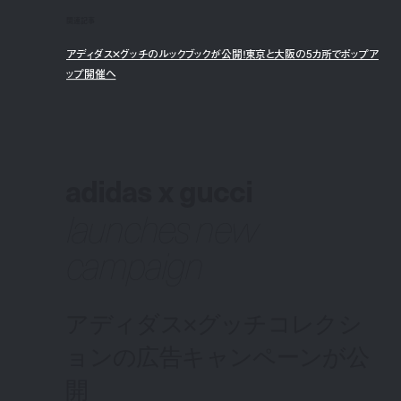
関連記事
アディダス×グッチのルックブックが公開！東京と大阪の5カ所でポップア
ップ開催へ
adidas x gucci
launches new
campaign
アディダス×グッチコレクシ
ョンの広告キャンペーンが公
開