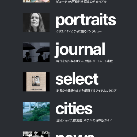
ビューティの可能性を探るエディトリアル
p
o
r
t
r
a
i
t
s
クリエイティビティに迫るインタビュー
j
o
u
r
n
a
l
時代を切り取るコラム、対談、ポートレート連載
s
e
l
e
c
t
定番から最新作までを網羅するアイテムカタログ
c
i
t
i
e
s
注目ショップ、飲食店、ホテルの保存版ガイド
n
e
w
s