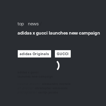
top
/
news
/
adidas x gucci launches new campaign
adidas Originals
GUCCI
adidas x gucci
launches new campaign
creative director:
alessandro michele
art director:
christopher simmonds
photographer:
carlijn jacobs