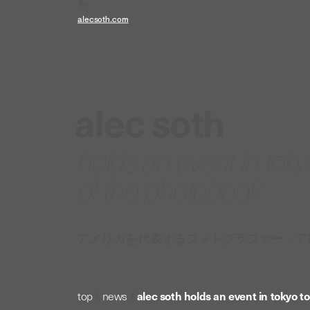
る。
alecsoth.com
alec soth
holds an event in to
of the photobook
アメリカを代表するフォトグラファー・ア
top
/
news
/
alec soth holds an event in tokyo 