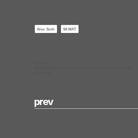
Alec Soth
SKWAT
alec soth
holds an event in tokyo to commemorate the publication of the
photobook
p
r
e
v