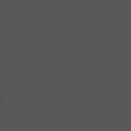
を中
が決
ES
YO
内2
 /
の交