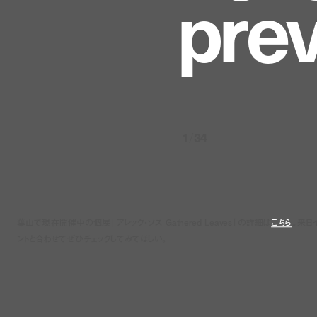
p
r
e
1
/
34
葉山で現在開催中の個展「アレック・ソス Gathered Leaves」の詳細は
こちら
。来日
ントと合わせてぜひチェックしてみてほしい。