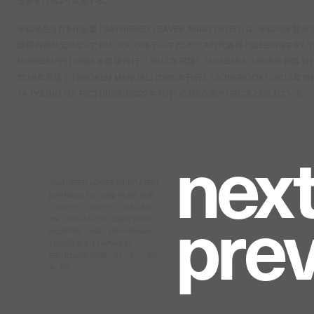
流会を17時より実施する。
今回発売される作品集『GATHERED LEAVES ANNOTATED』は、今回の展覧会
展開内容が元になっており、アメリカをテーマとしたソスの代表作『SLEEPING BY T
MISSISSIPPI』(2004年初版刊行 / 2017年再版)、『NIAGARA』(2006年初版刊行
2018年再版 )、『BROKEN MANUAL』(2010年刊行)、『SONGBOOK』（2015年刊行
『A POUND OF PICTURES』(2022年刊行) の計5作品が1冊にまとめられている。
n
e
x
『GATHERED LEAVES ANNOTATED』
p
r
e
[JAPANESE EDITION] ¥9,900、仕様:
ソフトカバー / 720ページ / 364 x 515
mm / カラー&モノクロ、出版社: MACK /
2022年刊行 / ISBN: 9781913620851、
1,000部限定発行 (JAPANESE
EDITIONの発行部数)、サイン入り / ポス
ター付き