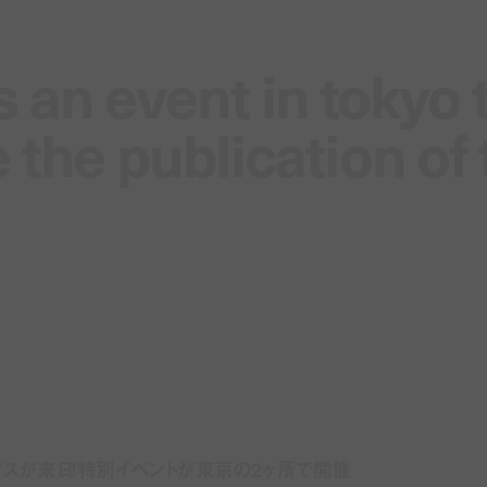
s an event in tokyo 
s an event in tokyo 
he publication of 
he publication of 
・ソスが来日！特別イベントが東京の2ヶ所で開催