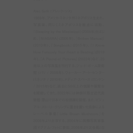
Alec Soth (アレック・ソス)
1969年、アメリカ・ミネソタ州ミネアポリス生まれ。
写真家。同じくミネアポリスを拠点に活動。
『Sleeping by the Mississippi』(2004年)をはじ
め、『NIAGARA』(2006年)、『Broken Manual』
(2010年)、『Songbook』(2015年)、『I Know
How Furiously Your Heart is Beating』(2019
年)、『A Pound of Pictures』(2022年)など、25
冊以上の写真集を刊行する。ジュ・ド・ポーム美術
館 (パリ / 2008年)、ウォーカー・アート・センター
(ミネソタ / 2010年)、メディア・スペース (ロンドン
/ 2015年)など、過去に50以上の個展や展覧会
を開催してきた。2022年には神奈川県立近代美
術館 葉山で日本での初個展を開催。また、ビジュ
アル・ストーリーテリングに重きを置いた自身による
レーベル事業「Little Brown Mushroom」を
2008年より主宰する。2004年に国際写真家集
団マグナム・フォトに参加、2008年より正会員とな