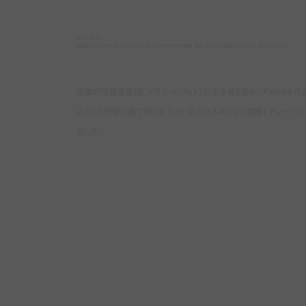
alec soth
holds an event in tokyo to commemorate the publication of the photobook
国際的写真家集団「マグナム・フォト」の正会員を務め、アメリカを代表する
心とした作家活動で知られてきた彼の日本初となる個展「アレック・ソス 
定した。