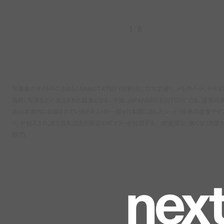
1
/
6
写真集のタイトルにもある「ANNOTATED (注釈付)」の文字通り、メモやノート、テキス
抜粋、写真などが加えられた編集となる。今回 JAPANESE EDITION では、通常の
版の本書内に収録されているテキストの一部を日本語に訳したシート (作者の直筆サイ
り) が封入され、また日本流通分限定のポスターが付属する。 (数量限定、無くなり次第
終了)
n
e
x