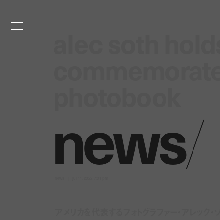
alec soth hold
alec soth hold
commemorate t
commemorate t
photobook
photobook
n
e
w
s
/
news
jul 11, 2022 7:01 pm
アメリカを代表するフォトグラファー・アレック