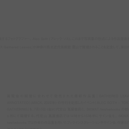
フォトグラファー、 Alec Soth (アレック・ソス)。これまで写真集の形式による作品発表
Gathered Leaves」が神奈川県立近代美術館 葉山で開催されることを記念して、来日
展覧会の開催に合わせて発売された最新作品集『GATHERED LEAV
ANNOTATED』(MACK, 2022年) の刊行を記念したイベント「ALEC SOTH – TOK
GATHERING」を、7月15日 (金)に代官山 蔦屋書店と、 SKWAT/twelvebooks の都
ヶ所にて開催する。代官山 蔦屋書店では14時から15時半にサイン会を、 SKWAT
twelvebooks では作者の作品集を用いたブックインスタレーションやサイン会、作家と