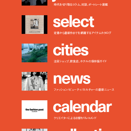
時代を切り取るコラム、対談、ポートレート連載
s
e
l
e
c
t
定番から最新作までを網羅するアイテムカタログ
c
i
t
i
e
s
注目ショップ、飲食店、ホテルの保存版ガイド
n
e
w
s
ファッション/ビューティ/カルチャーの最新ニュース
c
a
l
e
n
d
a
r
クリエイターによる日替わりレコメンド