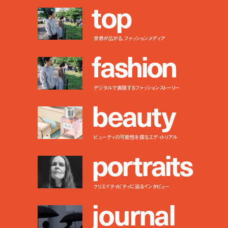
t
o
p
世界が広がる、ファッションメディア
f
a
s
h
i
o
n
デジタルで表現するファッションストーリー
b
e
a
u
t
y
ビューティの可能性を探るエディトリアル
p
o
r
t
r
a
i
t
s
クリエイティビティに迫るインタビュー
j
o
u
r
n
a
l