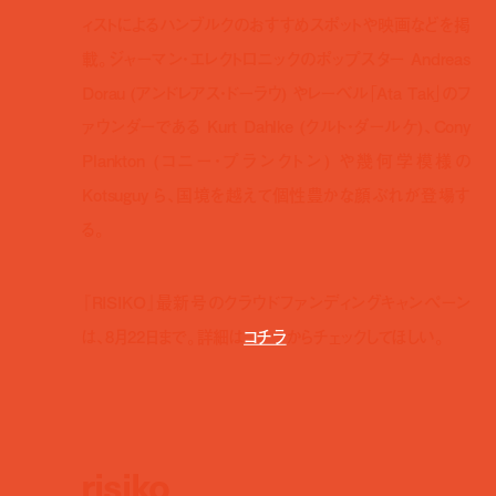
ィストによるハンブルクのおすすめスポットや映画などを掲
載。ジャーマン・エレクトロニックのポップスター Andreas
Dorau (アンドレアス・ドーラウ) やレーベル「Ata Tak」のフ
ァウンダーである Kurt Dahlke (クルト・ダールケ)、Cony
Plankton (コニー・プランクトン) や幾何学模様の
Kotsuguy ら、国境を越えて個性豊かな顔ぶれが登場す
る。
『RISIKO』最新号のクラウドファンディングキャンペーン
は、8月22日まで。詳細は
コチラ
からチェックしてほしい。
risiko