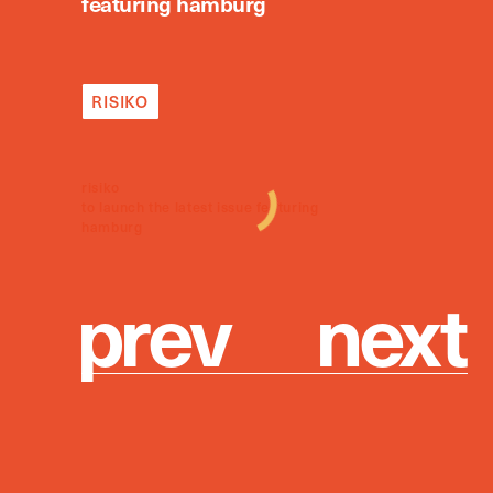
featuring hamburg
RISIKO
risiko
to launch the latest issue featuring
hamburg
p
r
e
v
n
e
x
t