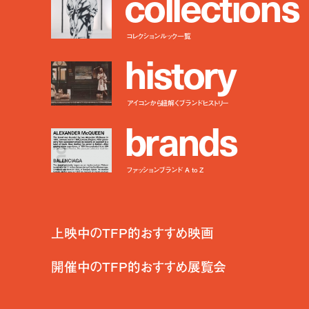
c
o
l
l
e
c
t
i
o
n
s
コレクションルック一覧
h
i
s
t
o
r
y
アイコンから紐解くブランドヒストリー
b
r
a
n
d
s
ファッションブランド A to Z
上映中のTFP的おすすめ映画
開催中のTFP的おすすめ展覧会