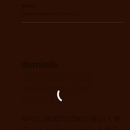
電話番号
03-6447-1068 (DOMICILE TOKYO)
domicile
celebrates its 5th
anniversary with
lqqkstudio
NYのLQQKSTUDIOが来日！東
京のストリートシーンを牽引