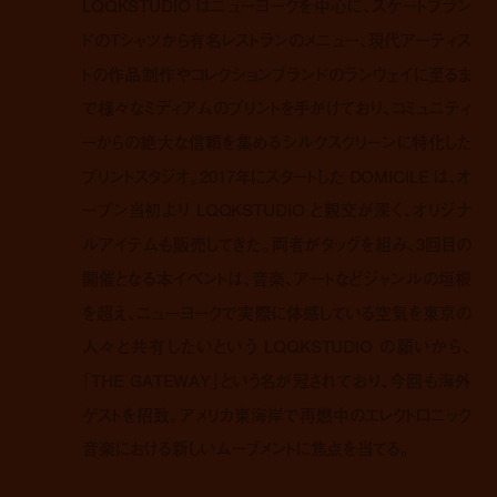
LQQKSTUDIO はニューヨークを中心に、スケートブラン
ドのTシャツから有名レストランのメニュー、現代アーティス
トの作品制作やコレクションブランドのランウェイに至るま
で様々なミディアムのプリントを手がけており、コミュニティ
ーからの絶大な信頼を集めるシルクスクリーンに特化した
プリントスタジオ。2017年にスタートした DOMICILE は、オ
ープン当初より LQQKSTUDIO と親交が深く、オリジナ
ルアイテムも販売してきた。両者がタッグを組み、3回目の
開催となる本イベントは、音楽、アートなどジャンルの垣根
を超え、ニューヨークで実際に体感している空気を東京の
人々と共有したいという LQQKSTUDIO の願いから、
「THE GATEWAY」という名が冠されており、今回も海外
ゲストを招致。アメリカ東海岸で再燃中のエレクトロニック
音楽における新しいムーブメントに焦点を当てる。