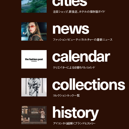
注目ショップ、飲食店、ホテルの保存版ガイド
n
e
w
s
ファッション/ビューティ/カルチャーの最新ニュース
c
a
l
e
n
d
a
r
クリエイターによる日替わりレコメンド
c
o
l
l
e
c
t
i
o
n
s
コレクションルック一覧
h
i
s
t
o
r
y
アイコンから紐解くブランドヒストリー