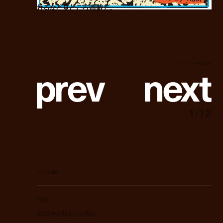
れるなど見どころ満載だ。
p
r
e
v
n
e
x
t
フーディ ¥30,800
1
/
12
イベント情報
日程
2022年8月6日 (土曜日)