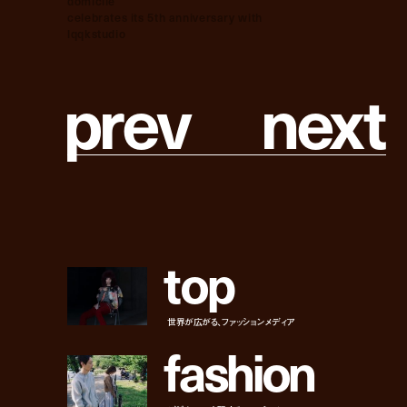
domicile
celebrates its 5th anniversary with
lqqkstudio
p
r
e
v
n
e
x
t
t
o
p
世界が広がる、ファッションメディア
f
a
s
h
i
o
n