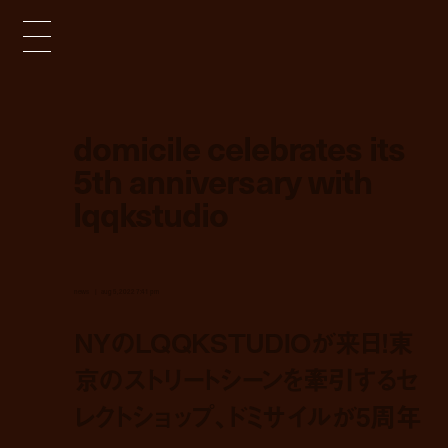
domicile celebrates its
5th anniversary with
lqqkstudio
news
aug 5, 2022 7:41 pm
NYのLQQKSTUDIOが来日！東
京のストリートシーンを牽引するセ
レクトショップ、ドミサイルが5周年