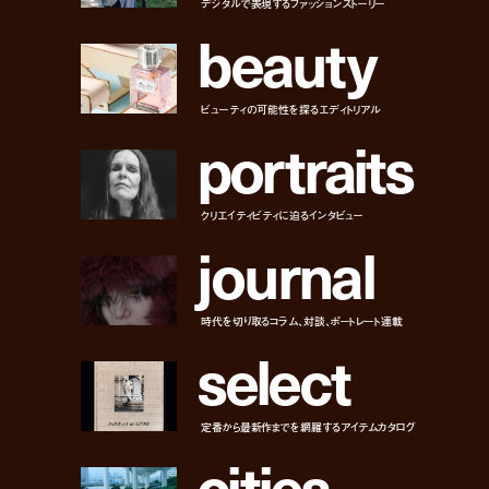
デジタルで表現するファッションストーリー
b
e
a
u
t
y
ビューティの可能性を探るエディトリアル
p
o
r
t
r
a
i
t
s
クリエイティビティに迫るインタビュー
j
o
u
r
n
a
l
時代を切り取るコラム、対談、ポートレート連載
s
e
l
e
c
t
定番から最新作までを網羅するアイテムカタログ
c
i
t
i
e
s