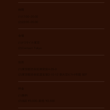
時間
(1)17:00–20:00
(2)22:00–05:00
会場
(1)
ドミサイル
東京
(2)Contact Tokyo
住所
(1)東京都渋谷区神宮前4-28-9
(2)東京都渋谷区道玄坂2-10-12 新大宗ビル4号館 B2F
料金
(1)無料
(2)当日 ¥3,500、前売 ¥2,500