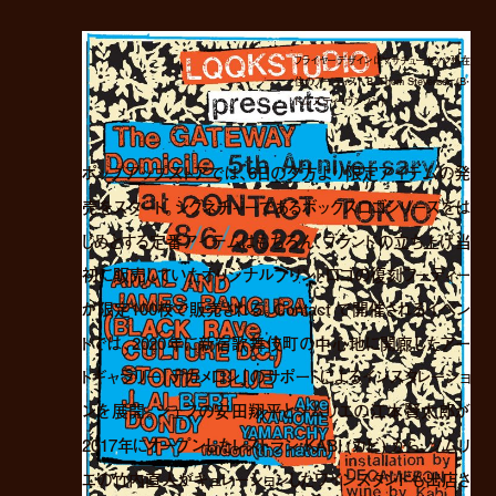
フライヤーデザインはマサチューセッツ州在
住のアーティスト B. Thom Stevenson (B・
トム・スティーヴンソン)
ポップアップストアでは、6日の夕方より限定アイテムの発
売をスタート。シグネチャーであるボックスロゴシリーズをは
じめとする定番アイテムはもちろん、ブランドの立ち上げ当
初に販売していたオリジナルプリントロゴの復刻フーディー
が限定100枚で販売される。Contact で開催されるイベン
トでは、2020年に新宿歌舞伎町の中心地に開廊したアー
トギャラリー「デカメロン」のサポートによるインスタレーショ
ンを展開。シェフの安田翔平とソムリエの江本賢太郎が
2017年にオープンしたレストラン KABI (カビ) から、ソムリ
エの竹内直人がキュレーションしたワインスタンドも出店さ