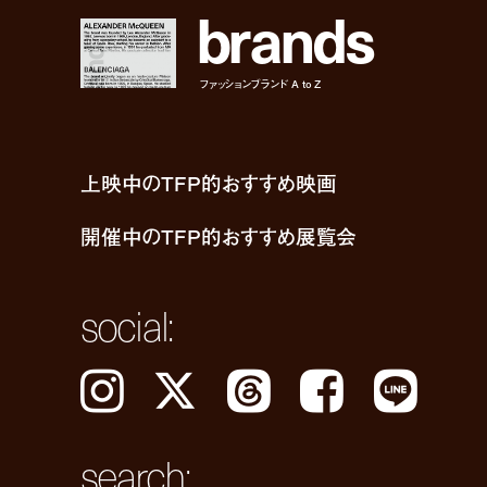
b
r
a
n
d
s
ファッションブランド A to Z
上映中のTFP的おすすめ映画
開催中のTFP的おすすめ展覧会
social:
Instagram
𝕏
Threads
Facebook
LINE
search: