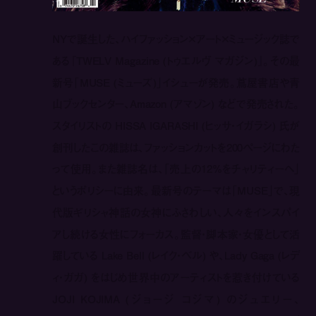
NYで誕生した、ハイファッション×アート×ミュージック誌で
ある『TWELV Magazine (トゥエルヴ マガジン)』。その最
新号「MUSE (ミューズ)」イシューが発売。蔦屋書店や青
山ブックセンター、Amazon (アマゾン) などで発売された。
スタイリストの HISSA IGARASHI (ヒッサ・イガラシ) 氏が
創刊したこの雑誌は、ファッションカットを200ページにわた
って使用。また雑誌名は、「売上の12%をチャリティーへ」
というポリシーに由来。最新号のテーマは「MUSE」で、現
代版ギリシャ神話の女神にふさわしい、人々をインスパイ
アし続ける女性にフォーカス。監督・脚本家・女優として活
躍している Lake Bell (レイク・ベル) や、Lady Gaga (レデ
ィ・ガガ) をはじめ世界中のアーティストを惹き付けている
JOJI KOJIMA (ジョージ コジマ) のジュエリー、