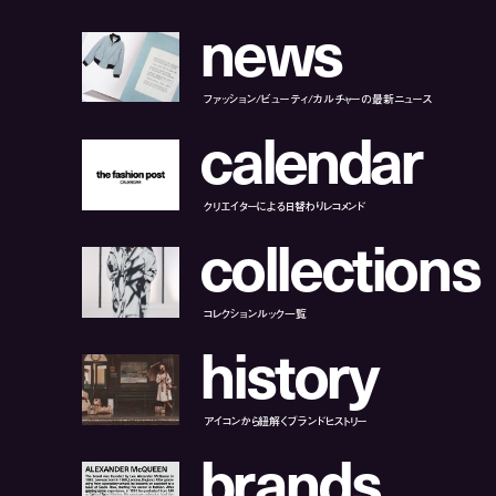
n
e
w
s
ファッション/ビューティ/カルチャーの最新ニュース
c
a
l
e
n
d
a
r
クリエイターによる日替わりレコメンド
c
o
l
l
e
c
t
i
o
n
s
コレクションルック一覧
h
i
s
t
o
r
y
アイコンから紐解くブランドヒストリー
b
r
a
n
d
s