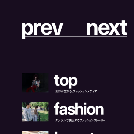
p
r
e
v
n
e
x
t
t
o
p
世界が広がる、ファッションメディア
f
a
s
h
i
o
n
デジタルで表現するファッションストーリー