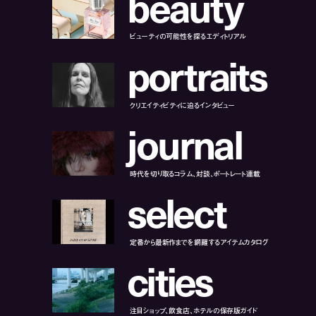
b
e
a
u
t
y
ビューティの可能性を探るエディトリアル
p
o
r
t
r
a
i
t
s
クリエイティビティに迫るインタビュー
j
o
u
r
n
a
l
時代を切り取るコラム、対談、ポートレート連載
s
e
l
e
c
t
定番から最新作までを網羅するアイテムカタログ
c
i
t
i
e
s
注目ショップ、飲食店、ホテルの保存版ガイド