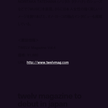
NORITAKA TATEHANA (ノリタカ タテハナ) のシューズ
などで「MUSE」を表現。さらに日本人女性の強く美しいイ
メージを創りあげた、オノ・ヨーコの独占インタビューも掲載
している。
＜雑誌情報＞
TWELV Magazine Vol.4
価格: ￥1,880
URL:
http://www.twelvmag.com
twelv magazine to
debut in japan