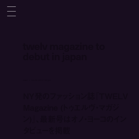
twelv magazine to
debut in japan
news
nov 30, 2013 1:40 pm
NY発のファッション誌『TWELV
Magazine (トゥエルヴ・マガジ
ン)』、最新号はオノ・ヨーコのイン
タビューを掲載