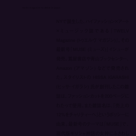
twelv magazine to debut in japan
NYで誕生した、ハイファッション×アート
×ミュージック誌である『TWELV
Magazine (トゥエルヴ マガジン)』。その
最新号「MUSE (ミューズ)」イシューが
発売。蔦屋書店や青山ブックセンター、
Amazon (アマゾン) などで発売され
た。スタイリストの HISSA IGARASHI
(ヒッサ・イガラシ) 氏が創刊したこの雑
誌は、ファッションカットを200ページに
わたって使用。また雑誌名は、「売上の
12%をチャリティーへ」というポリシーに
由来。最新号のテーマは「MUSE」で、
現代版ギリシャ神話の女神にふさわし