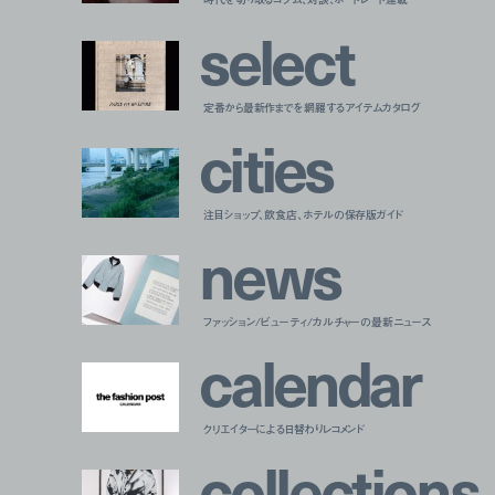
s
e
l
e
c
t
定番から最新作までを網羅するアイテムカタログ
c
i
t
i
e
s
注目ショップ、飲食店、ホテルの保存版ガイド
n
e
w
s
ファッション/ビューティ/カルチャーの最新ニュース
c
a
l
e
n
d
a
r
クリエイターによる日替わりレコメンド
c
o
l
l
e
c
t
i
o
n
s