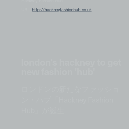
Hackney Fashion Hub
URL:
http://hackneyfashionhub.co.uk
london's hackney to get
new fashion 'hub'
ロンドンの新たなファッショ
ン・ハブ「Hackney Fashion
Hub」が誕生