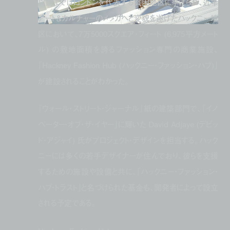
以前まではロンドンを代表する貧困地区に挙げられ、近年
アート＆カルチャーのメッカへと変貌を遂げたハックニー地
区において、7万5000スクエア・フィート (6,975平方メート
ル) の敷地面積を誇るファッション専門の商業施設、
「Hackney Fashion Hub (ハックニー・ファッション・ハブ)」
が建設されることがわかった。
『ウォール・ストリート・ジャーナル』紙の建築部門で、「イノ
ベーター・オブ・ザ・イヤー」に輝いた David Adjaye (デビッ
ド・アジャイ) 氏がプロジェクト・デザインを担当する。ハック
ニーには多くの若手デザイナーが住んでおり、彼らを支援
するための施設や設備と共に、「ハックニー・ファッション・
ハブ・トラスト」と名づけられた基金も、開発者によって設立
される予定である。