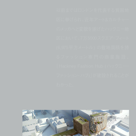
以前まではロンドンを代表する貧困地
区に挙げられ、近年アート＆カルチャー
のメッカへと変貌を遂げたハックニー地
区において、7万5000スクエア・フィート
(6,975平方メートル) の敷地面積を誇
るファッション専門の商業施設、
「Hackney Fashion Hub (ハックニー・
ファッション・ハブ)」が建設されることが
わかった。
Source: Hackney Fashion Hub