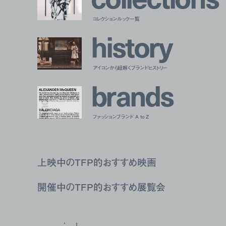
コレクションルック一覧
h
i
s
t
o
r
y
アイコンから紐解くブランドヒストリー
b
r
a
n
d
s
ファッションブランド A to Z
上映中のTFP的おすすめ映画
開催中のTFP的おすすめ展覧会