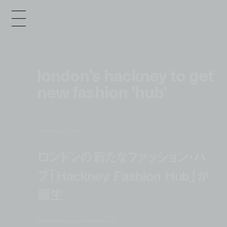
london's hackney to get
new fashion 'hub'
news
dec 3, 2013 12:00 pm
ロンドンの新たなファッション・ハ
ブ「Hackney Fashion Hub」が
誕生
london's hackney to get new fashion 'hub'