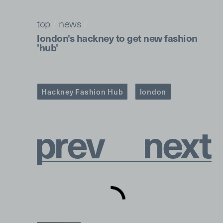
top
/
news
/
london's hackney to get new fashion
'hub'
Hackney Fashion Hub
london
p
r
e
v
n
e
x
t