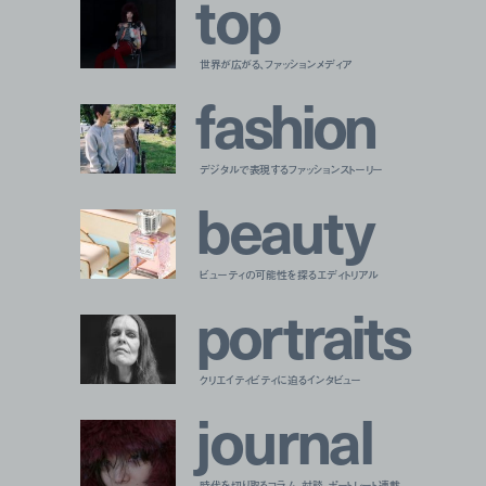
t
o
p
世界が広がる、ファッションメディア
f
a
s
h
i
o
n
デジタルで表現するファッションストーリー
b
e
a
u
t
y
ビューティの可能性を探るエディトリアル
p
o
r
t
r
a
i
t
s
クリエイティビティに迫るインタビュー
j
o
u
r
n
a
l
時代を切り取るコラム、対談、ポートレート連載