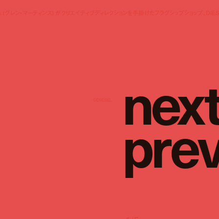
rtins (グレン・マーティンス) がクリエイティブディレクションを手掛けたフラグシップショップ、DIES
n
e
x
©︎DIESEL
p
r
e