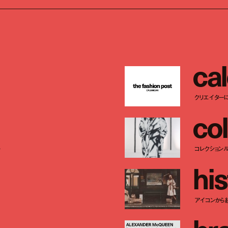
c
a
l
クリエイター
c
o
l
ー
コレクション
h
i
s
アイコンから