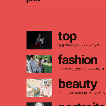
t
o
p
世界が広がる、ファッションメディア
f
a
s
h
i
o
n
デジタルで表現するファッションストーリ
b
e
a
u
t
y
ビューティの可能性を探るエディトリアル