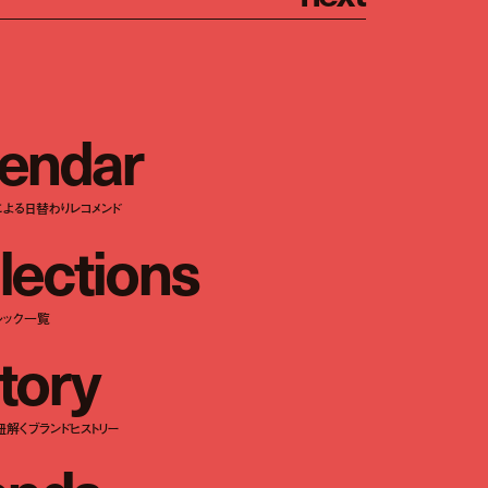
e
n
d
a
r
による日替わりレコメンド
l
e
c
t
i
o
n
s
ルック一覧
t
o
r
y
紐解くブランドヒストリー