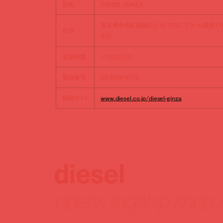
店名
DIESEL GINZA
東京都中央区銀座2-2-14 マロニエゲート銀座11
住所
B1F
営業時間
11:00-21:00
電話番号
03-3528-6210
特設サイト
www.diesel.co.jp/diesel-ginza
diesel
opens flagship shop i