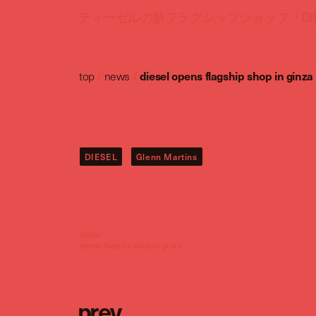
ディーゼルの新フラグシップショップ「DIES
top
/
news
/
diesel opens flagship shop in ginza
DIESEL
Glenn Martins
diesel
opens flagship shop in ginza
p
r
e
v