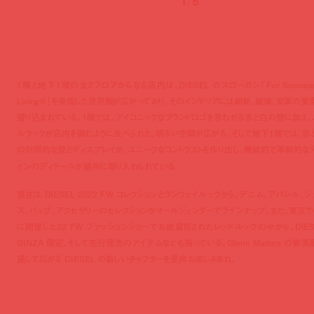
1
/
5
1階と地下1階の全2フロアからなる店内は、DIESEL のスローガン「For Successf
Living
®」を表現した
世界観が広がっており、そのインテリアには刷新、破壊、変革の要
盛り込まれている。1階では、アイコニックなブランドロゴを思わせる赤と白の壁に加え、
ルラックが店内を囲むように並べられた、明るい空間が広がる。そして地下1階では、赤
の対照的な壁とディスプレイが、ユニークなコントラストを作り出し、機能的で革新的な
インのディテールが随所に取り入れられている。
現在は DIESEL 2022 FW コレクションとランウェイルックから、デニム、アパレル、シ
ズ、バッグ、アクセサリーのセレクションがオールジェンダーでラインナップ。また、東京で
に開催した22 FW ファッションショーでお披露目されたレッドルックの中から、
DIE
GINZA
限定、そして先行発売のアイテムなども揃っている。
Glenn Martins
の審美
通して広がる
DIESEL
の新しいチャプターを是非お楽しみあれ。