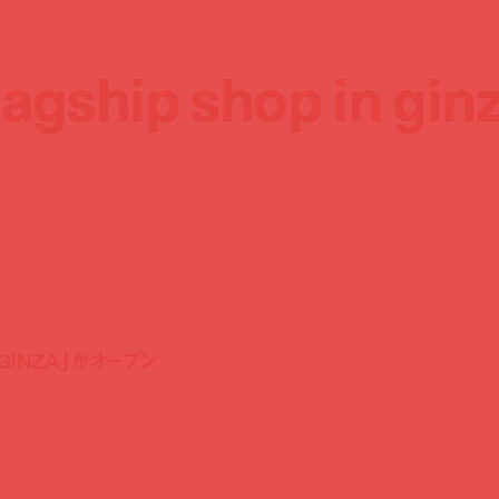
lagship shop in gin
lagship shop in gin
GINZA」がオープン