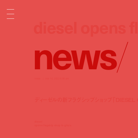
diesel opens f
diesel opens f
n
e
w
s
/
news
nov 10, 2022 5:00 pm
ディーゼルの新フラグシップショップ「DIESEL 
diesel
opens flagship shop in ginza