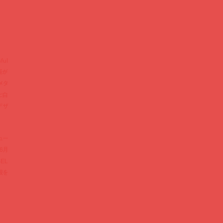
ul
素が
メタ
と白
デザ
ュー
6月
SEL
眼を