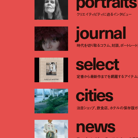
p
o
r
t
r
a
i
t
s
クリエイティビティに迫るインタビュー
j
o
u
r
n
a
l
時代を切り取るコラム、対談、ポートレー
s
e
l
e
c
t
定番から最新作までを網羅するアイテム
c
i
t
i
e
s
注目ショップ、飲食店、ホテルの保存版ガ
n
e
w
s