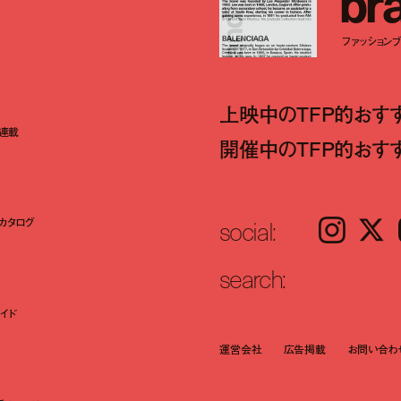
b
r
ファッションブラ
上映中のTFP的おす
ト連載
開催中のTFP的おす
social:
カタログ
Instagram
𝕏
search:
イド
運営会社
広告掲載
お問い合わ