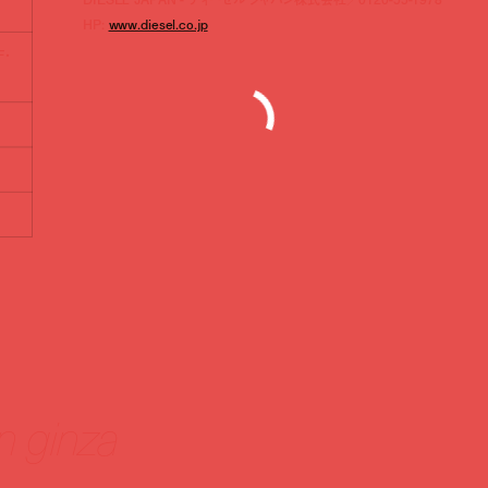
HP:
www.diesel.co.jp
F・
n ginza