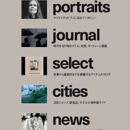
p
o
r
t
r
a
i
t
s
クリエイティビティに迫るインタビュー
j
o
u
r
n
a
l
時代を切り取るコラム、対談、ポートレート連載
s
e
l
e
c
t
定番から最新作までを網羅するアイテムカタログ
c
i
t
i
e
s
注目ショップ、飲食店、ホテルの保存版ガイド
n
e
w
s