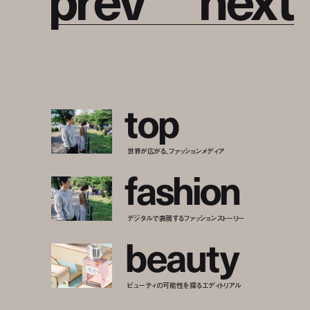
t
o
p
世界が広がる、ファッションメディア
f
a
s
h
i
o
n
デジタルで表現するファッションストーリー
b
e
a
u
t
y
ビューティの可能性を探るエディトリアル