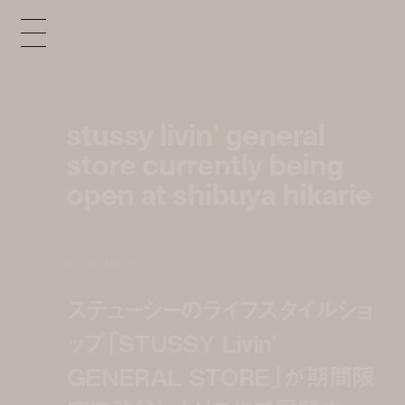
stussy livin’ general
store currently being
open at shibuya hikarie
news
dec 18, 2013 3:04 pm
ステューシーのライフスタイルショ
ップ「STUSSY Livin’
GENERAL STORE」が期間限