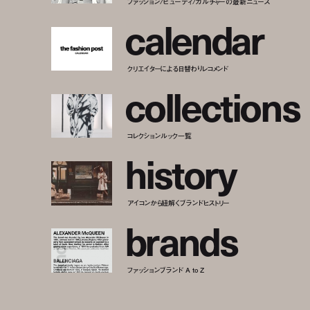
ファッション/ビューティ/カルチャーの最新ニュース
c
a
l
e
n
d
a
r
クリエイターによる日替わりレコメンド
c
o
l
l
e
c
t
i
o
n
s
コレクションルック一覧
h
i
s
t
o
r
y
アイコンから紐解くブランドヒストリー
b
r
a
n
d
s
ファッションブランド A to Z