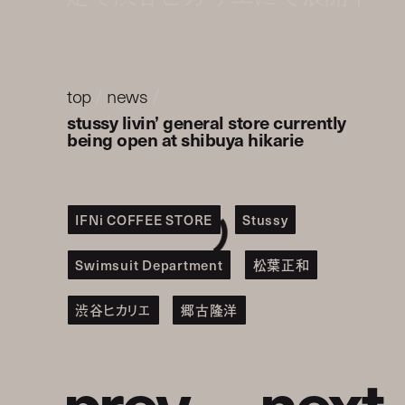
top
/
news
/
stussy livin’ general store currently
being open at shibuya hikarie
IFNi COFFEE STORE
Stussy
Swimsuit Department
松葉正和
渋谷ヒカリエ
郷古隆洋
p
r
e
v
n
e
x
t