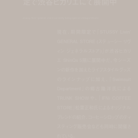
定で渋谷ヒカリエにて展開中
stussy livin’ general store currently being open at shibuya hikarie
現在、期間限定で「STUSSY Livin’
GENERAL STORE (ステューシー リヴ
ィン ジェネラルストア)」が渋谷ヒカリ
エ ShinQs 5階に展開中だ。今シーズ
ンの新作を加えたライフスタイルグッズ
のラインナップに加え、「Swimsuit
Department」の郷古隆洋氏による
TRUNK SHOWや、「IFNi COFFEE
STORE」松葉正和氏によるオリジナル
ブレンドの紹介、コーヒーシロップのティ
スティング販売会なども同時に開催さ
れている。