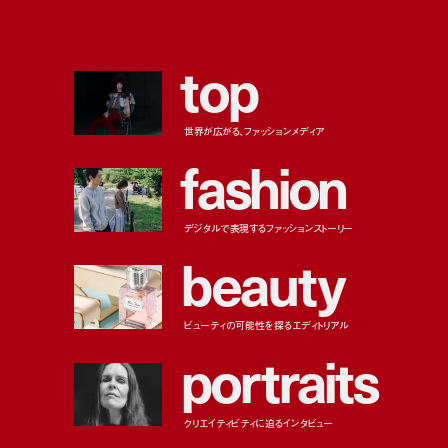
t
o
p
世界が広がる、ファッションメディア
f
a
s
h
i
o
n
デジタルで表現するファッションストーリー
b
e
a
u
t
y
ビューティの可能性を探るエディトリアル
p
o
r
t
r
a
i
t
s
クリエイティビティに迫るインタビュー