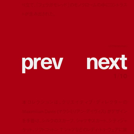
り立て、「フェラガモレッド」のモノクロームの中にコントラス
トが生み出された。
p
r
e
v
n
e
x
t
©︎FERRAGAMO
1
/
10
本コレクションは、クリエイティブ・ディレクターの
Maximilian Davis (マクシミリアン・デイヴィス)
がデザイン
を手掛け、シルクのスカーフ、シャツやスカート、シティジャ
ケット、ソフトコットン
T
シャツなどのレディ・トゥ・ウェアに加