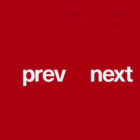
え、ローカットスニーカーやガンチーニバックベルトもライン
ナップ。レザーグッズからは「トリフォリオ」や「フェラガモ ス
テューディオ」などのシグネチャーアイテムが登場する。
p
r
e
v
n
e
x
t
©︎FERRAGAMO
1
/
16