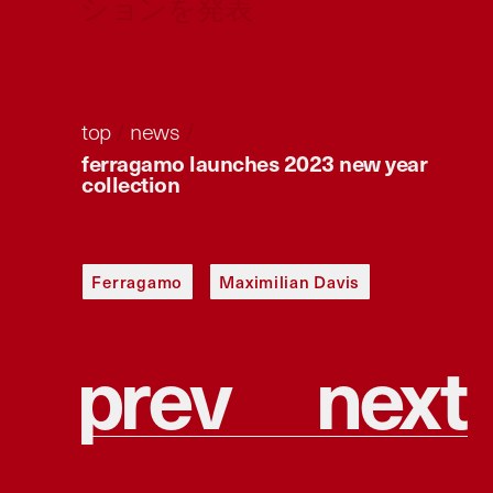
ションを発表
top
/
news
/
ferragamo launches 2023 new year
collection
Ferragamo
Maximilian Davis
p
r
e
v
n
e
x
t