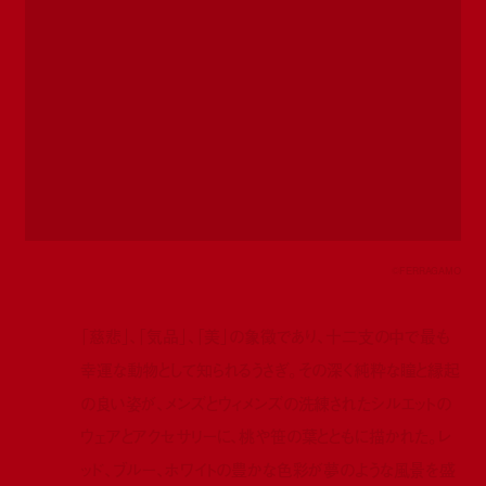
©️FERRAGAMO
「慈悲」、「気品」、「美」の象徴であり、十二支の中で最も
幸運な動物として知られるうさぎ。その深く純粋な瞳と縁起
の良い姿が、メンズとウィメンズの洗練されたシルエットの
ウェアとアクセサリーに、桃や笹の葉とともに描かれた。レ
ッド、ブルー、ホワイトの豊かな色彩が夢のような風景を盛