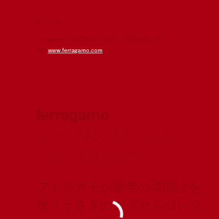
問い合わせ先
Ferragamo - フェラガモ･ジャパン／0120-202-170
HP:
www.ferragamo.com
ferragamo
launches 2023 new
year collection
フェラガモが新年の幕開けを
祝ううさぎのカプセルコレク