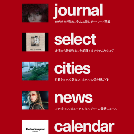
j
o
u
r
n
a
l
時代を切り取るコラム、対談、ポートレート連載
s
e
l
e
c
t
定番から最新作までを網羅するアイテムカタログ
c
i
t
i
e
s
注目ショップ、飲食店、ホテルの保存版ガイド
n
e
w
s
ファッション/ビューティ/カルチャーの最新ニュース
c
a
l
e
n
d
a
r