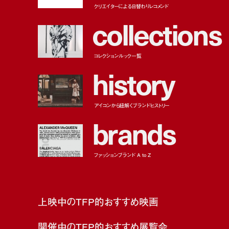
クリエイターによる日替わりレコメンド
c
o
l
l
e
c
t
i
o
n
s
コレクションルック一覧
h
i
s
t
o
r
y
アイコンから紐解くブランドヒストリー
b
r
a
n
d
s
ファッションブランド A to Z
上映中のTFP的おすすめ映画
開催中のTFP的おすすめ展覧会