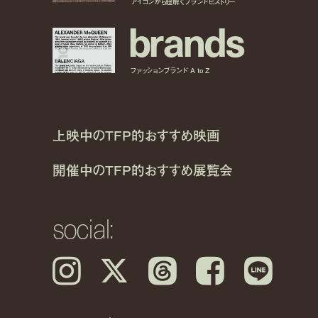
アイコンから紐解くブランドヒストリー
b
r
a
n
d
s
ファッションブランド A to Z
上映中のTFP的おすすめ映画
開催中のTFP的おすすめ展覧会
social:
Instagram
𝕏
Threads
Facebook
LINE