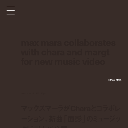
max mara collaborates
with chara and margt
for new music video
©︎Max Mara
news
jan 10, 2023 1:30 pm
マックスマーラがCharaとコラボレ
ーション。新曲「面影」のミュージッ