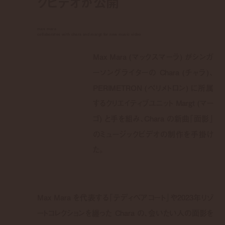
クビデオが公開
max mara
collaborates with chara and margt for new music video
Max Mara (マックスマーラ) がシンガ
ーソングライターの Chara (チャラ)、
PERIMETRON (ペリメトロン) に所属
するクリエイティブユニット Margt (マー
ゴ) と手を組み、Chara の新曲「面影」
のミュージックビデオの制作を手掛け
た。
Max Mara
を代表する「テディベアコート」や
2023
年リゾ
ートコレクションを纏った
Chara の、
会いたい人の面影を