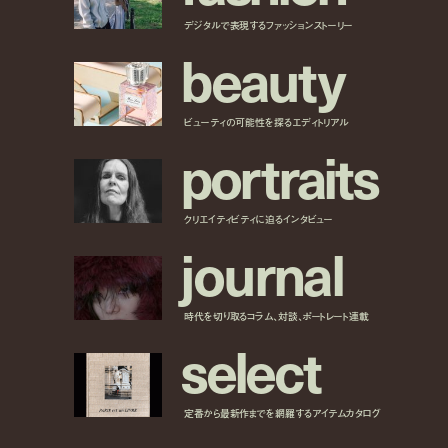
デジタルで表現するファッションストーリー
b
e
a
u
t
y
ビューティの可能性を探るエディトリアル
p
o
r
t
r
a
i
t
s
クリエイティビティに迫るインタビュー
j
o
u
r
n
a
l
時代を切り取るコラム、対談、ポートレート連載
s
e
l
e
c
t
定番から最新作までを網羅するアイテムカタログ