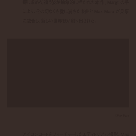
探し求め彷徨う姿が抽象的に描かれた本作。
Margt
の手
により、その切なくも愛に満ちた楽曲と
Max Mara
が見事
に融合し、新しい世界観が創り出された。
©️Max Mara
アイコンコートをフィーチャーしたエディトリアル撮影、Max