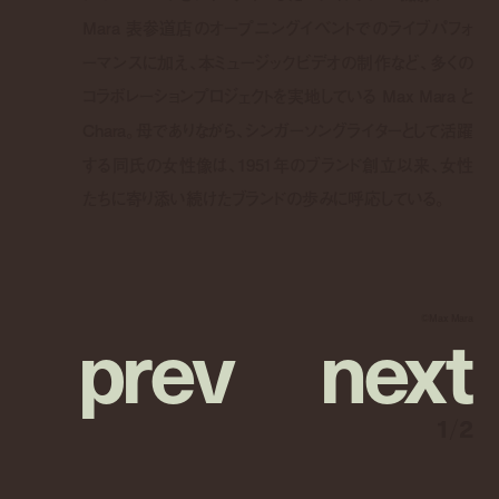
Mara 表参道店のオープニングイベントでのライブパフォ
ーマンスに加え、本ミュージックビデオの制作など、多くの
コラボレーションプロジェクトを実地している Max Mara と
Chara。母でありながら、シンガーソングライターとして活躍
する同氏の女性像は、1951年のブランド創立以来、女性
たちに寄り添い続けたブランドの歩みに呼応している。
p
r
e
v
n
e
x
t
©︎Max Mara
1
/
2