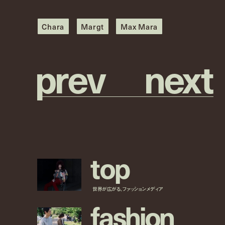
Chara
Margt
Max Mara
p
r
e
v
n
e
x
t
t
o
p
世界が広がる、ファッションメディア
f
a
s
h
i
o
n