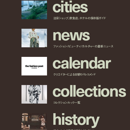
c
i
t
i
e
s
注目ショップ、飲食店、ホテルの保存版ガイド
n
e
w
s
ファッション/ビューティ/カルチャーの最新ニュース
c
a
l
e
n
d
a
r
クリエイターによる日替わりレコメンド
c
o
l
l
e
c
t
i
o
n
s
コレクションルック一覧
h
i
s
t
o
r
y