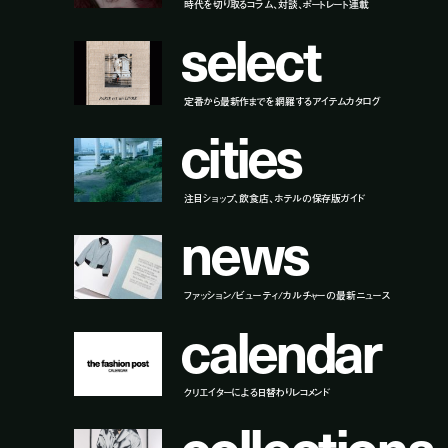
時代を切り取るコラム、対談、ポートレート連載
s
e
l
e
c
t
定番から最新作までを網羅するアイテムカタログ
c
i
t
i
e
s
注目ショップ、飲食店、ホテルの保存版ガイド
n
e
w
s
ファッション/ビューティ/カルチャーの最新ニュース
c
a
l
e
n
d
a
r
クリエイターによる日替わりレコメンド
c
o
l
l
e
c
t
i
o
n
s