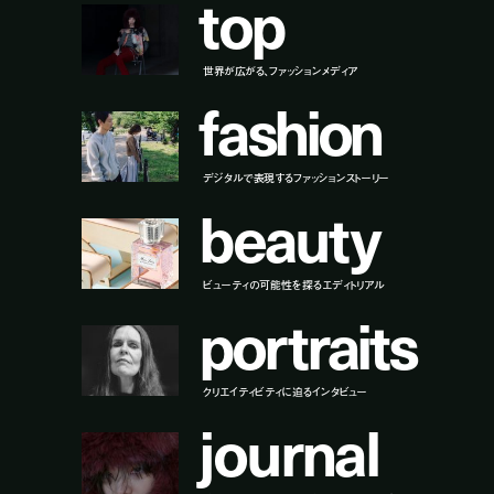
t
o
p
世界が広がる、ファッションメディア
f
a
s
h
i
o
n
デジタルで表現するファッションストーリー
b
e
a
u
t
y
ビューティの可能性を探るエディトリアル
p
o
r
t
r
a
i
t
s
クリエイティビティに迫るインタビュー
j
o
u
r
n
a
l