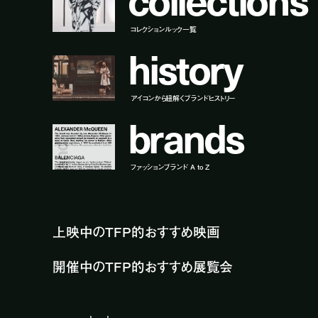
コレクションルック一覧
h
i
s
t
o
r
y
アイコンから紐解くブランドヒストリー
b
r
a
n
d
s
ファッションブランド A to Z
上映中のTFP的おすすめ映画
開催中のTFP的おすすめ展覧会