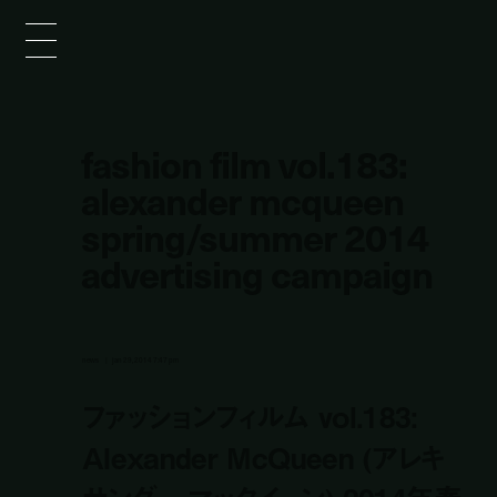
fashion film vol.183:
alexander mcqueen
spring/summer 2014
advertising campaign
news
jan 29, 2014 7:47 pm
ファッションフィルム vol.183:
Alexander McQueen (アレキ