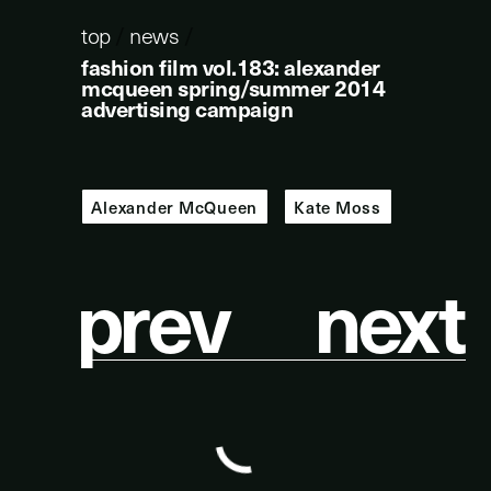
top
/
news
/
fashion film vol.183: alexander
mcqueen spring/summer 2014
advertising campaign
Alexander McQueen
Kate Moss
p
r
e
v
n
e
x
t