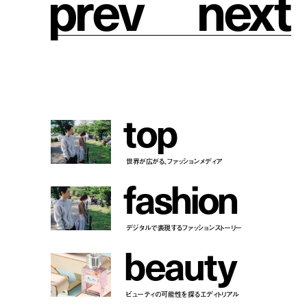
p
r
e
v
n
e
x
t
t
o
p
世界が広がる、ファッションメディア
f
a
s
h
i
o
n
デジタルで表現するファッションストーリー
b
e
a
u
t
y
ビューティの可能性を探るエディトリアル