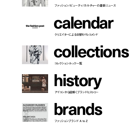
ファッション/ビューティ/カルチャーの最新ニュース
c
a
l
e
n
d
a
r
クリエイターによる日替わりレコメンド
c
o
l
l
e
c
t
i
o
n
s
コレクションルック一覧
h
i
s
t
o
r
y
アイコンから紐解くブランドヒストリー
b
r
a
n
d
s
ファッションブランド A to Z