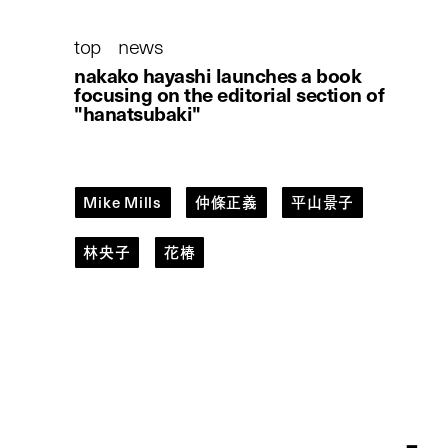
top
/
news
/
nakako hayashi launches a book
focusing on the editorial section of
"hanatsubaki"
Mike Mills
仲條正義
平山景子
林央子
花椿
nakako hayashi
launches a book focusing on the editorial
section of "hanatsubaki"