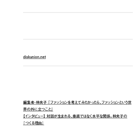
DU BOOKS
ページ数
280ページ＋カラー口絵8ページ
購入先
diskunion.net
関連記事
編集者・林央子 「ファッションを考えてみたかったら、ファッションという世
界の外に立つこと」
【インタビュー】 対話が生まれる、垂直ではなく水平な関係。林央子の
『つくる理由』