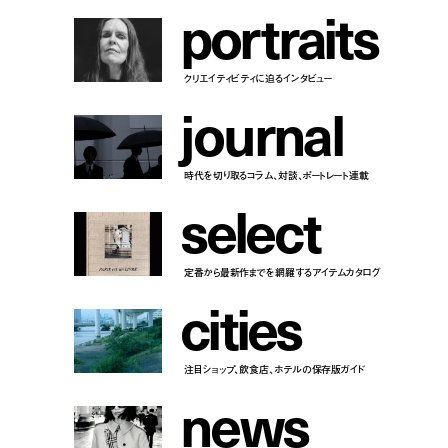
p
o
r
t
r
a
i
t
s
クリエイティビティに迫るインタビュー
j
o
u
r
n
a
l
時代を切り取るコラム、対談、ポートレート連載
s
e
l
e
c
t
定番から最新作までを網羅するアイテムカタログ
c
i
t
i
e
s
注目ショップ、飲食店、ホテルの保存版ガイド
n
e
w
s