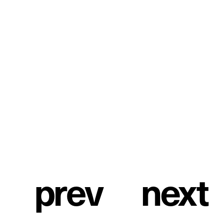
アメリカの映画監督 Mike Mills (マイク・ミルズ) にそう言
わしめた著者は、90年代に先鋭的なカルチャー誌として時
代を牽引してきた資生堂『花椿』の編集現場で活躍し、退
社後フリーランスとして、執筆、翻訳、出版など精力的な活
動を通し、今なお第一線で活動を続ける編集者だ。著書
に『拡張するファッション』『つくる理由』、編著に『拡張する
ファッション ドキュメント』、訳書に『エレンの日記』などがあ
り、同時代を生きるアーティストとの対話から紡ぎ出す個
人雑誌『here and there』を企画・編集・執筆している。
p
r
e
v
n
e
x
t
1
/
6