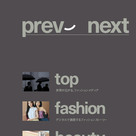
p
r
e
v
n
e
x
t
t
o
p
世界が広がる、ファッションメディア
f
a
s
h
i
o
n
デジタルで表現するファッションストーリー