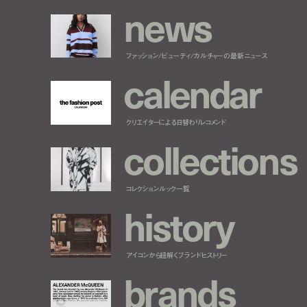
n
e
w
s
ファッション/ビューティ/カルチャーの最新ニュース
c
a
l
e
n
d
a
r
クリエイターによる日替わりレコメンド
c
o
l
l
e
c
t
i
o
n
s
コレクションルック一覧
h
i
s
t
o
r
y
アイコンから紐解くブランドヒストリー
b
r
a
n
d
s