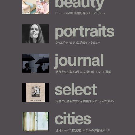
b
e
a
u
t
y
ビューティの可能性を探るエディトリアル
p
o
r
t
r
a
i
t
s
クリエイティビティに迫るインタビュー
j
o
u
r
n
a
l
時代を切り取るコラム、対談、ポートレート連載
s
e
l
e
c
t
定番から最新作までを網羅するアイテムカタログ
c
i
t
i
e
s
注目ショップ、飲食店、ホテルの保存版ガイド