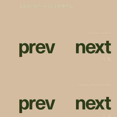
な色合いのドレスなどが登場する。
p
r
e
v
n
e
x
t
©︎EMPORIO ARMANI
1
/
5
コート ¥264,000 ©︎EMPORIO ARMANI
p
r
e
v
n
e
x
t
1
/
4