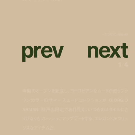
p
r
e
v
n
e
x
t
©︎GIORGIO ARMANI
1
/
4
今回のオープンを記念し、ヨーロピアンなムードが漂うブラ
ウンカラーのサマースエードコレクションが GIORGIO
ARMANI 神戸店限定でお目見え。いつものスタイルにさ
りげなくもフレッシュにアップデートする、エレガントかつリュ
クスなアイテムだ。