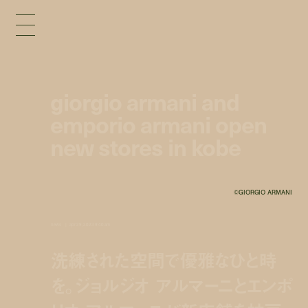
giorgio armani and
emporio armani open
new stores in kobe
©︎GIORGIO ARMANI
news
apr 29, 2023 9:40 am
洗練された空間で優雅なひと時
を。ジョルジオ アルマーニとエンポ