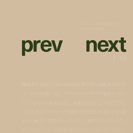
スエードシャツ ¥715,000 (ユニセックス)
p
r
e
v
n
e
x
t
©︎GIORGIO ARMANI
1
/
10
隣接する EMPORIO ARMANI 神戸店には最新のストア
コンセプトが用いられ、ブランドのシンボルであるイーグル
マークがゲストをお出迎え。内装は採光により木目ブラウ
ンの天井とアイボリーの壁面が引き立ち、モダンでありな
がら心地よい空間となっている。1 階ではウィメンズウェ
ア、バッグ、シューズをはじめジュエリー、ウォッチ、アイウェ