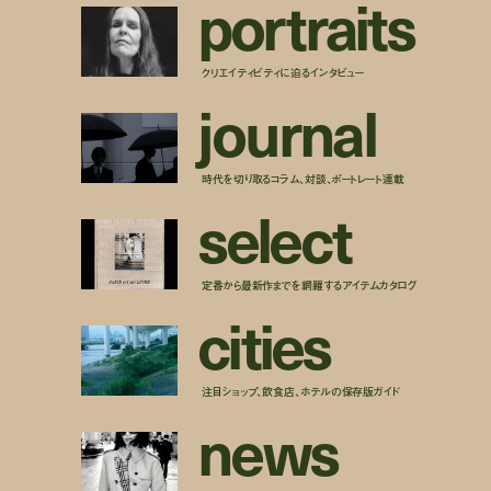
p
o
r
t
r
a
i
t
s
クリエイティビティに迫るインタビュー
j
o
u
r
n
a
l
時代を切り取るコラム、対談、ポートレート連載
s
e
l
e
c
t
定番から最新作までを網羅するアイテムカタログ
c
i
t
i
e
s
注目ショップ、飲食店、ホテルの保存版ガイド
n
e
w
s