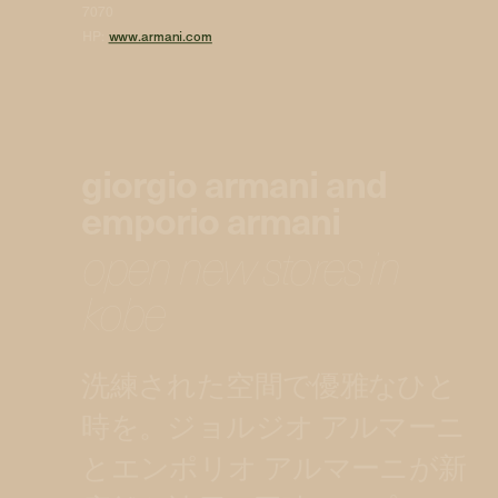
7070
HP:
www.armani.com
giorgio armani and
emporio armani
open new stores in
kobe
洗練された空間で優雅なひと
時を。ジョルジオ アルマーニ
とエンポリオ アルマーニが新