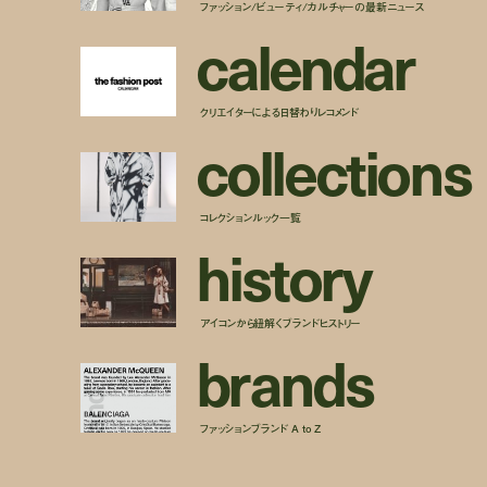
ファッション/ビューティ/カルチャーの最新ニュース
c
a
l
e
n
d
a
r
クリエイターによる日替わりレコメンド
c
o
l
l
e
c
t
i
o
n
s
コレクションルック一覧
h
i
s
t
o
r
y
アイコンから紐解くブランドヒストリー
b
r
a
n
d
s
ファッションブランド A to Z