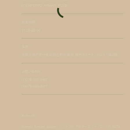
(2)EMPORIO ARMANI KOBE
営業時間
11:00-20:00
住所
兵庫県神戸市中央区明石町48番地 神戸ダイヤモンドビル1階,2階
お問い合わせ
(1)078-322-0167
(2)078-333-2007
問い合わせ先
Giorgio Armani Japan - ジョルジオ アルマーニ ジャパン／03-6274-