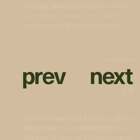
アなどを展開。螺旋階段で繋がれた2階のメンズフロアで
は、スーツからカジュアルなスポーツライン「EA7」、ファッ
ションアクセサリーなど幅広いアイテムを取り扱う。
p
r
e
v
n
e
x
t
©︎EMPORIO ARMANI
1
/
7
EMPORIO ARMANI からも春夏らしいカラーに軽やかな
素材加工を施したアイテムを神戸店限定で発売。これか
らの季節にぴったりのリゾートスタイルのスーツや、鮮やか