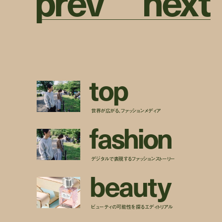
p
r
e
v
n
e
x
t
t
o
p
世界が広がる、ファッションメディア
f
a
s
h
i
o
n
デジタルで表現するファッションストーリー
b
e
a
u
t
y
ビューティの可能性を探るエディトリアル