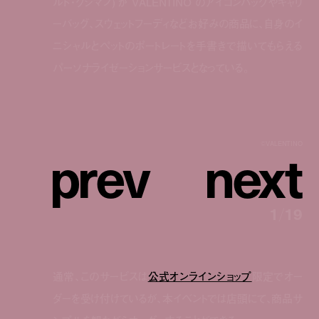
ルド・クシマノ) が VALENTINO のアイコンバッグやキャリ
ーバッグ、スウェットフーディなどお好みの商品に、自身のイ
ニシャルとペットのポートレートを手書きで描いてもらえる
パーソナライゼーションサービスとなっている。
p
r
e
v
n
e
x
t
©︎VALENTINO
1
/
19
通常、このサービスは
公式オンラインショップ
限定でオー
ダーを受け付けているが、本イベントでは店頭にて、商品サ