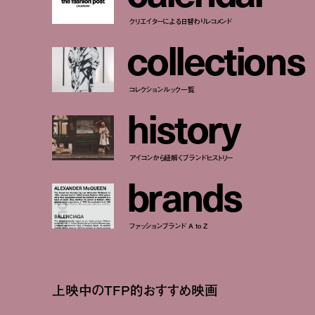
クリエイターによる日替わりレコメンド
c
o
l
l
e
c
t
i
o
n
s
コレクションルック一覧
h
i
s
t
o
r
y
アイコンから紐解くブランドヒストリー
b
r
a
n
d
s
ファッションブランド A to Z
上映中のTFP的おすすめ映画