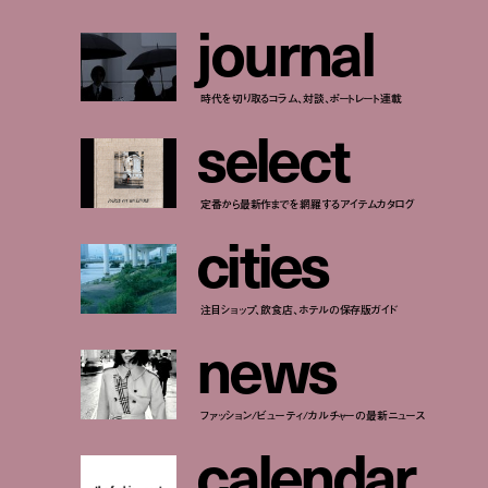
j
o
u
r
n
a
l
時代を切り取るコラム、対談、ポートレート連載
s
e
l
e
c
t
定番から最新作までを網羅するアイテムカタログ
c
i
t
i
e
s
注目ショップ、飲食店、ホテルの保存版ガイド
n
e
w
s
ファッション/ビューティ/カルチャーの最新ニュース
c
a
l
e
n
d
a
r