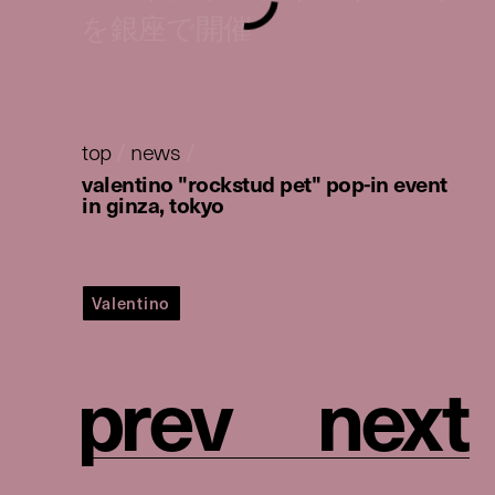
を銀座で開催
top
/
news
/
valentino "rockstud pet" pop-in event
in ginza, tokyo
Valentino
p
r
e
v
n
e
x
t