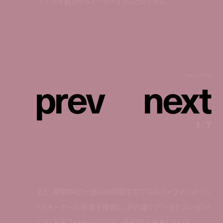
ンプルを観ながらオーダーすることができる。
p
r
e
v
n
e
x
t
©︎VALENTINO
1
/
7
また、期間中に一部の日程限定でプロのカメラマンがペッ
トとオーナーの写真を撮影し、その場でデータをプレゼント
してくれるフォトセッションも、予約制で実施している。