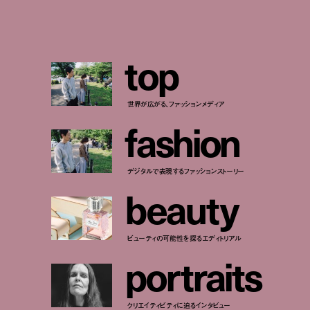
t
o
p
世界が広がる、ファッションメディア
f
a
s
h
i
o
n
デジタルで表現するファッションストーリー
b
e
a
u
t
y
ビューティの可能性を探るエディトリアル
p
o
r
t
r
a
i
t
s
クリエイティビティに迫るインタビュー