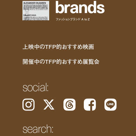
b
r
a
n
d
s
ファッションブランド A to Z
上映中のTFP的おすすめ映画
開催中のTFP的おすすめ展覧会
social:
Instagram
𝕏
Threads
Facebook
LINE
search: