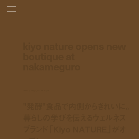
kiyo nature opens new
boutique at
nakameguro
news
aug 4, 2023 6:00 pm
"発酵"食品で内側からきれいに。
暮らしの学びを伝えるウェルネス
ブランド「Kiyo NATURE」がオ