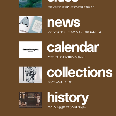
注目ショップ、飲食店、ホテルの保存版ガイド
n
e
w
s
ファッション/ビューティ/カルチャーの最新ニュース
c
a
l
e
n
d
a
r
クリエイターによる日替わりレコメンド
c
o
l
l
e
c
t
i
o
n
s
コレクションルック一覧
h
i
s
t
o
r
y
アイコンから紐解くブランドヒストリー