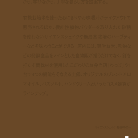
がら、学びながら、丁寧な暮らし方を提案する。
有機栽培米を使ったおにぎりやお味噌汁がテイクアウトで
販売されるほか、機能性植物パウダーを取り入れた砂糖
を使わないサイエンスシェイクや無農薬栽培のハーブティ
ーなどを味わうことができる。店内には、麹やお米、乾物な
どの発酵食品をメインとした食物販が揃うだけでなく、釘を
打たず間伐材を使用したこだわりのお弁当箱「わっぱ」や1
台で4つの機能をそなえる土鍋、オリジナルのブレンドアロ
マオイル、バスソルト、ハンドクリームといったコスメ雑貨が
ラインナップ。
サイエンスシェイク 各種¥700〜