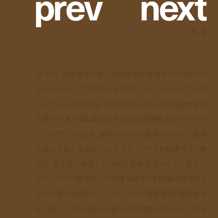
p
r
e
v
n
e
x
t
1
/
5
2Fでは、自炊推進と自己免疫を高め健康なカラダ作りの
ためのキッチンプログラムをはじめ、コミニティーイベントや
ワークショップを開催。10月からは、日本における植物療法
の第一人者である森田敦子主宰の植物療法(フィトテラピ
ー)プログラムによる、植物のチカラと発酵のチカラで食卓
を満たす新たな食のフィトテラピークラスを開講予定。他
にも、食を薬に解釈した、やまと薬膳主宰オオニシ恭子の
オリジナルの調理方にて健康な体作りを発酵の視点から
学べる新たな座学や、ニールズヤード認定講師・西田卓矢
が「香り」による心地よい暮らし方や癒しのあるライフスタ