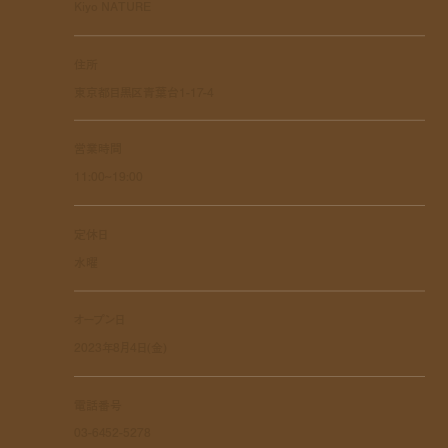
Kiyo NATURE
住所
東京都目黒区青葉台1-17-4
営業時間
11:00~19:00
定休日
水曜
オープン日
2023年8月4日(金)
電話番号
03-6452-5278