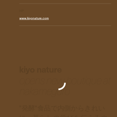
HP
www.kiyonature.com
kiyo nature
opens new boutique at
nakameguro
"発酵"食品で内側からきれい