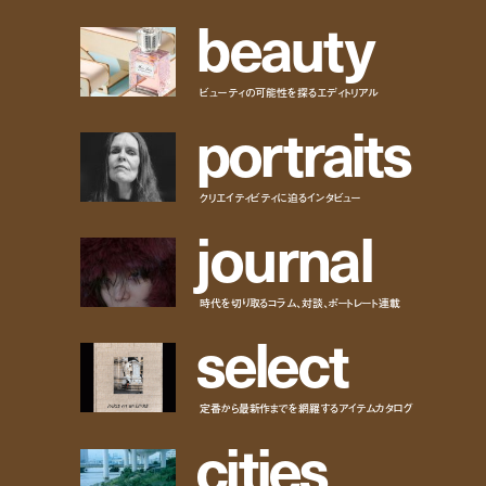
b
e
a
u
t
y
ビューティの可能性を探るエディトリアル
p
o
r
t
r
a
i
t
s
クリエイティビティに迫るインタビュー
j
o
u
r
n
a
l
時代を切り取るコラム、対談、ポートレート連載
s
e
l
e
c
t
定番から最新作までを網羅するアイテムカタログ
c
i
t
i
e
s