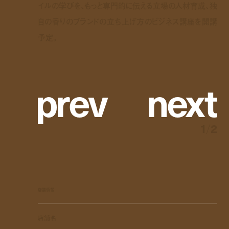
イルの学びを、もっと専門的に伝える立場の人材育成、独
自の香りのブランドの立ち上げ方のビジネス講座を開講
予定。
p
r
e
v
n
e
x
t
1
/
2
店舗情報
店舗名