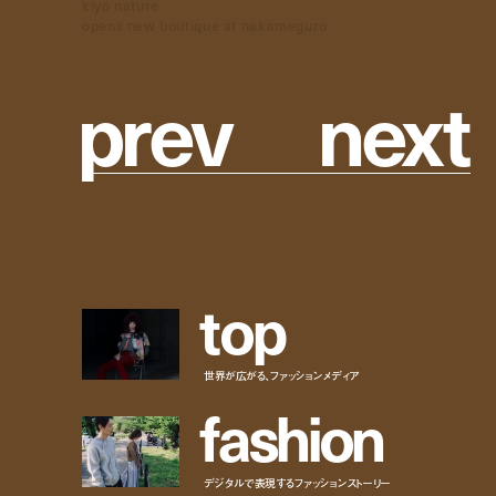
kiyo nature
opens new boutique at nakameguro
p
r
e
v
n
e
x
t
t
o
p
世界が広がる、ファッションメディア
f
a
s
h
i
o
n
デジタルで表現するファッションストーリー