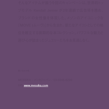
そんな
アイテムが揃う
今回のキャンペーンは
、
世界的トッ
プモデル
Kendall Jenner
が2年連続で
広告塔を務め
、
ブランドの女性像を体現した。
メゾンのアイコニック
な
「
MOVE (
ムーヴ
)
」から生ま
れ、新たな
アイコンとしての地
位を確立する画期的な本コレクション。パワフルな魅力と
遊び心が詰まったジュエリーたちをお見逃しなく。
問い合わせ先
MESSIKA - メシカジャパン／03-5946-8299
HP:
www.messika.com