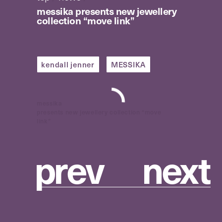
messika presents new jewellery
collection “move link”
kendall jenner
MESSIKA
messika
presents new jewellery collection “move
link”
p
r
e
v
n
e
x
t