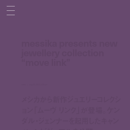
messika presents new
jewellery collection
“move link”
news
aug 25, 2023 3:30 pm
メシカから新作ジュエリーコレクシ
ョン「ムーヴ リンク」が登場。ケン
ダル・ジェンナーを起用したキャン