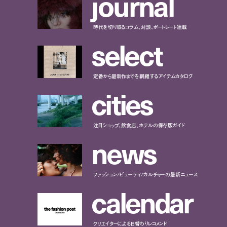
j
o
u
r
n
a
l
時代を切り取るコラム、対談、ポートレート連載
s
e
l
e
c
t
定番から最新作までを網羅するアイテムカタログ
c
i
t
i
e
s
注目ショップ、飲食店、ホテルの保存版ガイド
n
e
w
s
ファッション/ビューティ/カルチャーの最新ニュース
c
a
l
e
n
d
a
r
クリエイターによる日替わりレコメンド