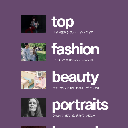
t
o
p
世界が広がる、ファッションメディア
f
a
s
h
i
o
n
デジタルで表現するファッションストーリー
b
e
a
u
t
y
ビューティの可能性を探るエディトリアル
p
o
r
t
r
a
i
t
s
クリエイティビティに迫るインタビュー