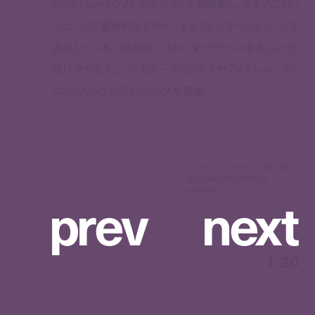
UNO
(ムーヴウノ)
」
のデザインを再解釈
し、
今までにない
ユニークで個性的なデザインをオフセンターのチェーンで
表現している。
3色のゴールドにダイヤモンドをあしらった
煌びやかなチェーンモチーフのピアスやブレスレット、ネッ
クレス、リングのラインナップ
が登場
。
ムーヴリンク フープイヤリング (WG・YG・
WG / DIA) Lサイズ直径5.7cm
p
r
e
v
n
e
x
t
¥3,289,000
1
/
20