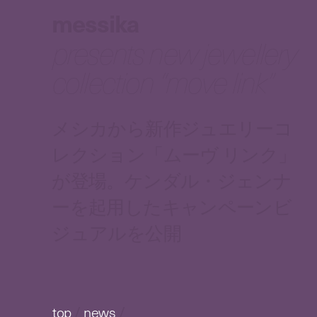
messika
presents new jewellery
collection “move link”
メシカから新作ジュエリーコ
レクション「ムーヴ リンク」
が登場。ケンダル・ジェンナ
ーを起用したキャンペーンビ
ジュアルを公開
top
/
news
/