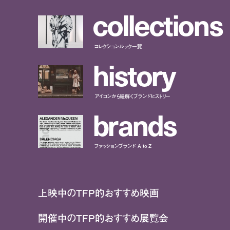
c
o
l
l
e
c
t
i
o
n
s
コレクションルック一覧
h
i
s
t
o
r
y
アイコンから紐解くブランドヒストリー
b
r
a
n
d
s
ファッションブランド A to Z
上映中のTFP的おすすめ映画
開催中のTFP的おすすめ展覧会