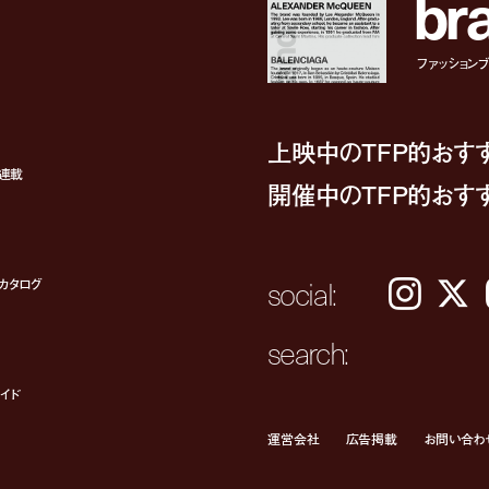
b
r
ファッションブラ
上映中のTFP的おす
ト連載
開催中のTFP的おす
social:
カタログ
Instagram
𝕏
search:
イド
運営会社
広告掲載
お問い合わ