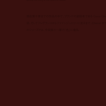
behind the story of the colors of chanel
現在第十章までの作品の中で、ブランドの創設者である Coco Chan
話、そしてフレグランスからファインジュエリーに至るまで、Chanel
のシリーズでは、今回第十一章で「色」に着目。