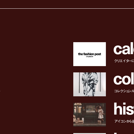
c
a
l
クリエイター
c
o
l
ー
コレクション
h
i
s
アイコンから