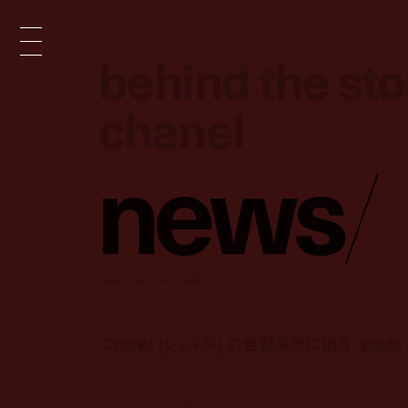
behind the stor
behind the stor
chanel
chanel
n
e
w
s
/
news
jun 2, 2014 11:59 pm
Chanel (シャネル) の色彩美学に迫る、Insid