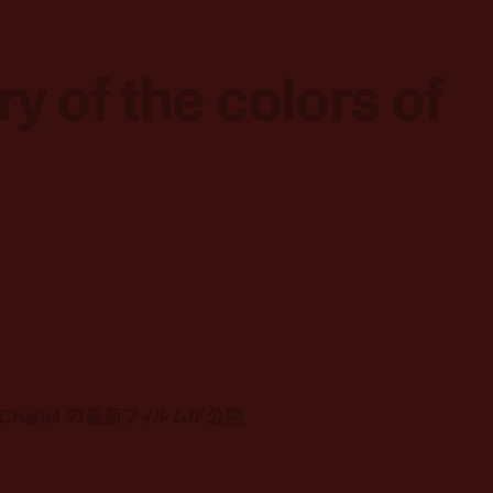
y of the colors of
y of the colors of
e Chanel の最新フィルムが公開