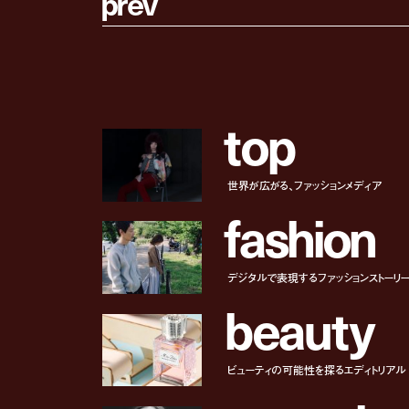
p
r
e
v
t
o
p
世界が広がる、ファッションメディア
f
a
s
h
i
o
n
デジタルで表現するファッションストーリ
b
e
a
u
t
y
ビューティの可能性を探るエディトリアル