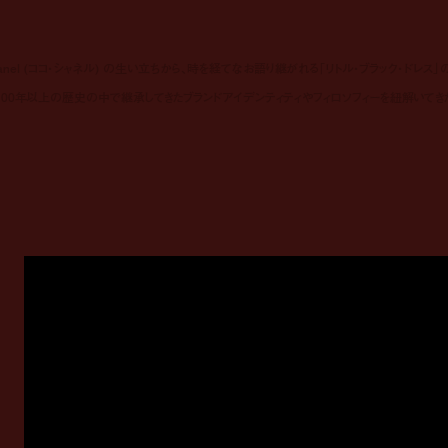
el (ココ・シャネル) の生い立ちから、時を経てなお語り継がれる「リトル・ブラック・ドレス」
 が100年以上の歴史の中で継承してきたブランドアイデンティティやフィロソフィーを紐解いてき