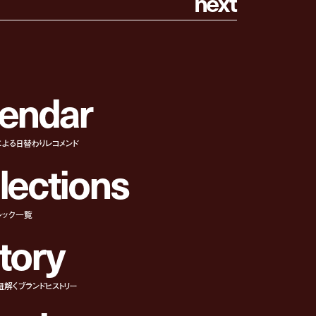
n
e
x
t
e
n
d
a
r
による日替わりレコメンド
l
e
c
t
i
o
n
s
ルック一覧
t
o
r
y
紐解くブランドヒストリー