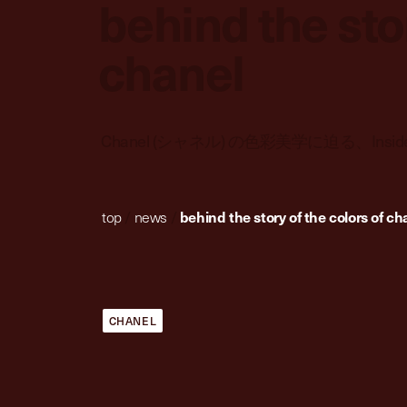
behind the stor
chanel
Chanel (シャネル) の色彩美学に迫る、Insi
top
/
news
/
behind the story of the colors of ch
CHANEL