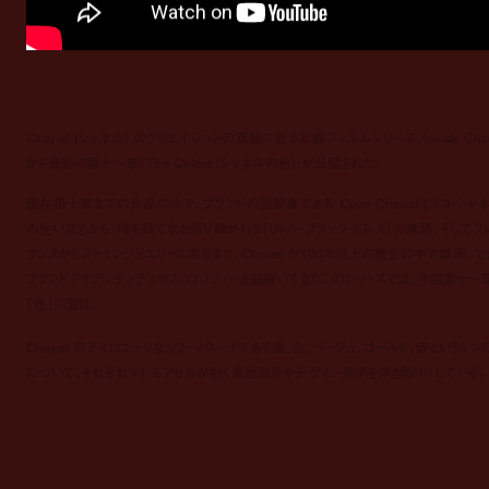
Chanel (シャネル) のクリエイションの真髄に迫る短編フィルムシリーズ、Inside Chan
から最新の第十一章『The Colors (シャネルの色)』が公開された。
現在第十章までの作品の中で、ブランドの創設者である Coco Chanel (ココ・シャネ
の生い立ちから、時を経てなお語り継がれる「リトル・ブラック・ドレス」の逸話、そしてフ
ランスからファインジュエリーに至るまで、Chanel が100年以上の歴史の中で継承して
ブランドアイデンティティやフィロソフィーを紐解いてきたこのシリーズでは、今回第十一
「色」に着目。
Chanel のアイコニックなカラーパレットである黒、白、ベージュ、ゴールド、赤という5つ
について、それぞれマドモアゼルが抱く思想背景やデザイン美学を浮き彫りにしている。