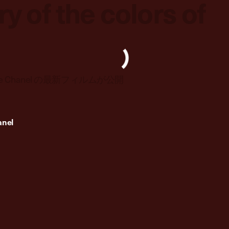
y of the colors of
de Chanel の最新フィルムが公開
anel