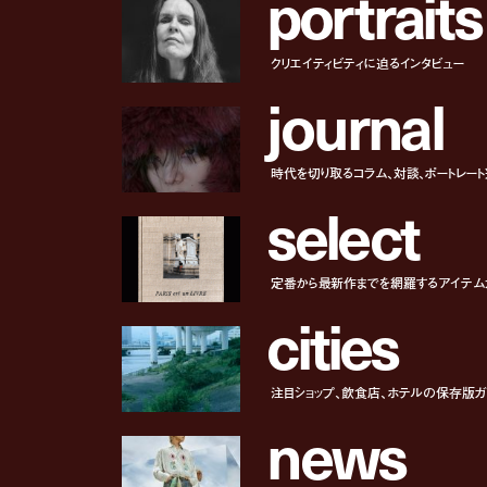
p
o
r
t
r
a
i
t
s
クリエイティビティに迫るインタビュー
j
o
u
r
n
a
l
時代を切り取るコラム、対談、ポートレー
s
e
l
e
c
t
定番から最新作までを網羅するアイテム
c
i
t
i
e
s
注目ショップ、飲食店、ホテルの保存版ガ
n
e
w
s