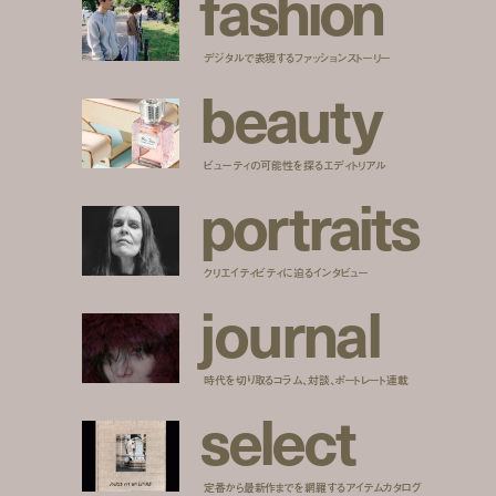
f
a
s
h
i
o
n
デジタルで表現するファッションストーリー
b
e
a
u
t
y
ビューティの可能性を探るエディトリアル
p
o
r
t
r
a
i
t
s
クリエイティビティに迫るインタビュー
j
o
u
r
n
a
l
時代を切り取るコラム、対談、ポートレート連載
s
e
l
e
c
t
定番から最新作までを網羅するアイテムカタログ