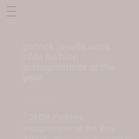
patrick janelle wins
cfda fashion
instagrammer of the
year
news
jun 3, 2014 10:56 am
「CFDA Fashion
Instagrammer of the Year