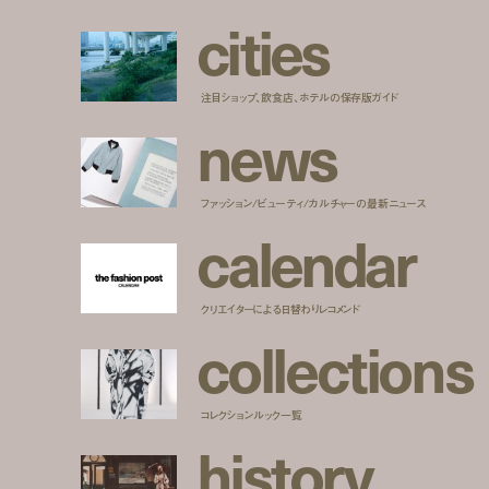
c
i
t
i
e
s
注目ショップ、飲食店、ホテルの保存版ガイド
n
e
w
s
ファッション/ビューティ/カルチャーの最新ニュース
c
a
l
e
n
d
a
r
クリエイターによる日替わりレコメンド
c
o
l
l
e
c
t
i
o
n
s
コレクションルック一覧
h
i
s
t
o
r
y