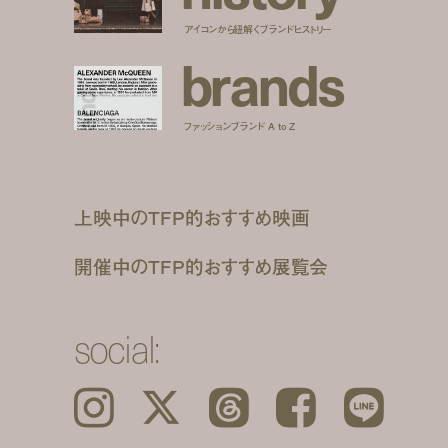
アイコンから紐解くブランドヒストリー
b
r
a
n
d
s
ファッションブランド A to Z
上映中のTFP的おすすめ映画
開催中のTFP的おすすめ展覧会
social:
Instagram
𝕏
Threads
Facebook
LINE