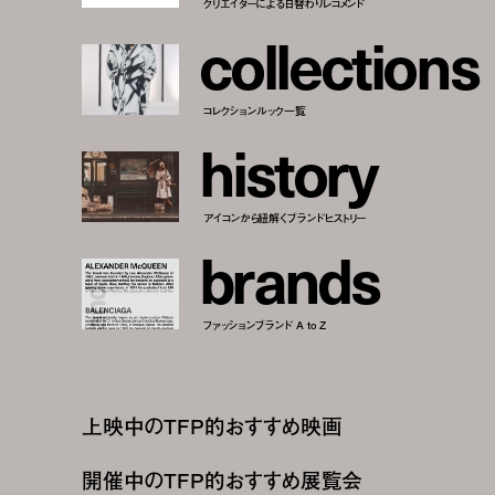
クリエイターによる日替わりレコメンド
c
o
l
l
e
c
t
i
o
n
s
コレクションルック一覧
h
i
s
t
o
r
y
アイコンから紐解くブランドヒストリー
b
r
a
n
d
s
ファッションブランド A to Z
上映中のTFP的おすすめ映画
開催中のTFP的おすすめ展覧会