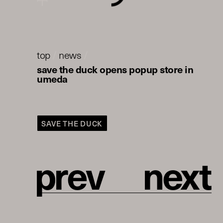
top
/
news
/
save the duck opens popup store in
umeda
SAVE THE DUCK
p
r
e
v
n
e
x
t