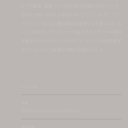
レルや雑貨、高級ブランドなど約40店舗が出店している。
SAVE THE DUCK は今回のポップアップストアにてウィ
メンズ、メンズに加え雑貨商品も展開する予定のほか、オ
ープンを記念し、アウターウェア購入するとリサイクル素材
を使用した今治タオル、またはエコトートバッグを数量限定
でプレゼントという豪華な特典が用意されている。
ポップアップ情報
会期
2023年9月1日(金)〜2024年2月29日(木)
営業時間