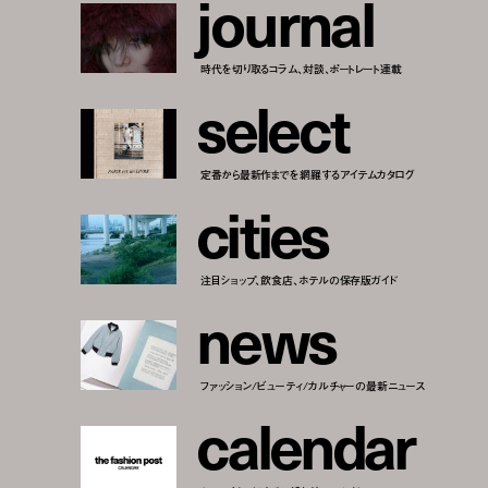
j
o
u
r
n
a
l
時代を切り取るコラム、対談、ポートレート連載
s
e
l
e
c
t
定番から最新作までを網羅するアイテムカタログ
c
i
t
i
e
s
注目ショップ、飲食店、ホテルの保存版ガイド
n
e
w
s
ファッション/ビューティ/カルチャーの最新ニュース
c
a
l
e
n
d
a
r