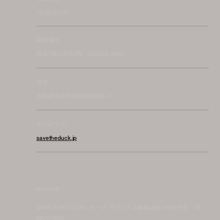
10:00-20:00
開催場所
阪急うめだ本店8階 「GREEN AGE」
住所
大阪府大阪市北区角田町８−７
ホームページ
savetheduck.jp
問い合わせ先
SAVE THE DUCK - セーブ・ザ・ダック お客様お問い合わせ先／03-
6822-7062