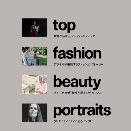
t
o
p
世界が広がる、ファッションメディア
f
a
s
h
i
o
n
デジタルで表現するファッションストーリー
b
e
a
u
t
y
ビューティの可能性を探るエディトリアル
p
o
r
t
r
a
i
t
s
クリエイティビティに迫るインタビュー