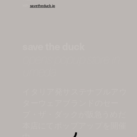
HP:
savetheduck.jp
save the duck
opens popup store in
umeda
イタリア発サステナブルアウ
ターウェアブランドのセー
ブ・ザ・ダックが阪急うめだ
本店にてポップアップを開催
中