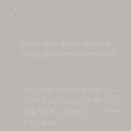
save the duck opens
popup store in umeda
news
sep 6, 2023 4:09 pm
イタリア発サステナブルアウター
ウェアブランドのセーブ・ザ・ダック
が阪急うめだ本店にてポップアッ
プを開催中