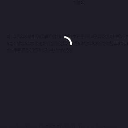
1
/
13
国内はもとより世界各地の素材や技術、文化をフィーチャーしたものづくりで独自の世
を築く NICENESS の今季キャンペーンビジュアルを通して、未来へつながる土着なる
への理解・探究心を深めてみてはいかがだろう。