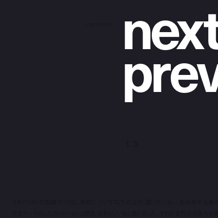
n
e
x
©︎ NICENESS
p
r
e
1
/
3
スタイリストの田畑アリサは、本作について以下のように語っている。「先住民や土着
化をテーマとしたコレクションと聞き、日本らしいなと感じました。それは古代の日本人が