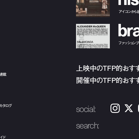
アイコンから
b
r
ファッションブラ
上映中のTFP的おす
ト連載
開催中のTFP的おす
social:
カタログ
Instagram
𝕏
search:
イド