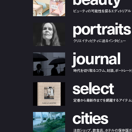
ビューティの可能性を探るエディトリアル
p
o
r
t
r
a
i
t
s
クリエイティビティに迫るインタビュー
j
o
u
r
n
a
l
時代を切り取るコラム、対談、ポートレー
s
e
l
e
c
t
定番から最新作までを網羅するアイテム
c
i
t
i
e
s
注目ショップ、飲食店、ホテルの保存版ガ