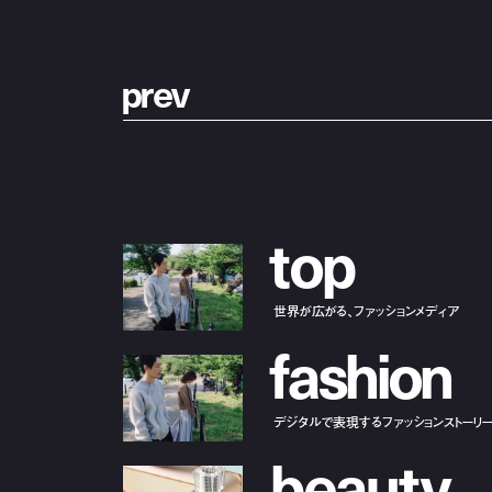
p
r
e
v
t
o
p
世界が広がる、ファッションメディア
f
a
s
h
i
o
n
デジタルで表現するファッションストーリ
b
e
a
u
t
y