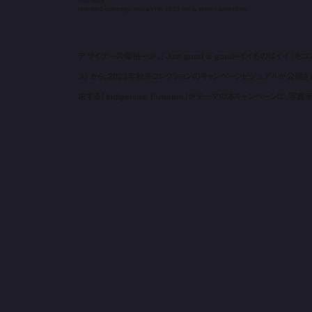
niceness
released campaign visuals for 2023 fall & winter collection
デザイナーの郷裕一が、「Just good is good=イイものはイイ」
ス) から、2023年秋冬コレクションのキャンペーンビジュアルが公
求する「Indigenous Futurism」がテーマの本キャンペーンは