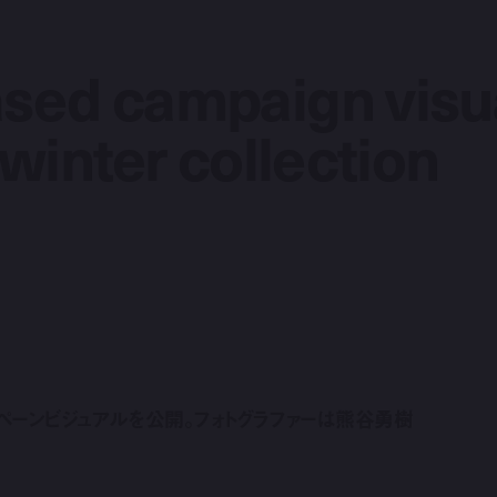
ased campaign visu
ased campaign visu
 winter collection
 winter collection
ンペーンビジュアルを公開。フォトグラファーは熊谷勇樹