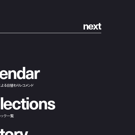
n
e
x
t
e
n
d
a
r
による日替わりレコメンド
l
e
c
t
i
o
n
s
ルック一覧
t
o
r
y