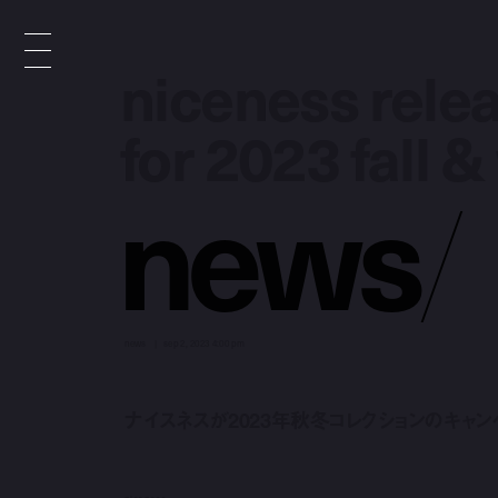
niceness rele
niceness rele
for 2023 fall &
for 2023 fall &
n
e
w
s
/
news
sep 2, 2023 4:00 pm
ナイスネスが2023年秋冬コレクションのキャ