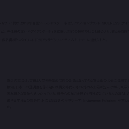
をコンセプトに掲げ、2018年春夏シーズンにスタートさせたファッションブランド NICENESS (ナイ
開された。先住民の文化やアイデンティティを尊重し、現代の技術や社会と融合させ、新たな価値
、写真家・熊谷勇樹とスタイリスト 田畑アリサがクリエイティブパートナーに迎えられた。
撮影の舞台は、古来より畏敬を集め信仰の対象となってきた富士山の北嶺に位置す
栖湖。日本一の透明度を誇る湖には縄文時代のものとされる土器が沈んでおり、東岸
近年新たな遺跡も見つかっている。幾千もの年月を経ても残り続けている人の暮らし
跡や日本独自の霊性に、NICENESS の今季テーマ「Indigenous Futurism」が重ね
た。