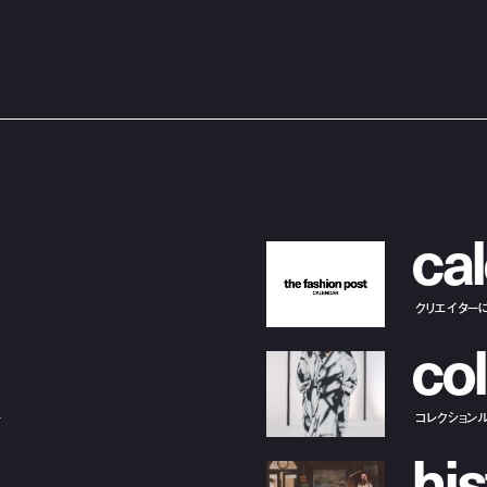
c
a
l
クリエイター
c
o
l
ー
コレクション
h
i
s