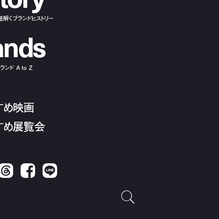
紐解くブランドヒストリー
a
n
d
s
ンド A to Z
すめ映画
すめ展覧会
Threads
Facebook
LINE