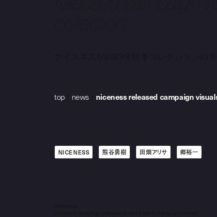
released campaign vis
collection
ナイスネスが2023年秋冬コレクション
top
/
news
/
niceness released campaign visuals 
NICENESS
熊谷勇樹
田畑アリサ
郷裕一
niceness
released campaign visuals for 2023 fall & winter collection