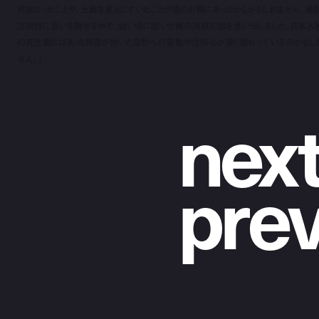
民族だったことや、土葬を重んじていたことが頭の片隅にあったからかもしれません。撮
方向性に思いを馳せる中で、幼い頃に聞いた賽の河原の話を思い出しました。日本人
の死生観には先住民達が抱いた自然への畏敬や信仰心が深く関わっているのかもし
せん。」
n
e
x
p
r
e