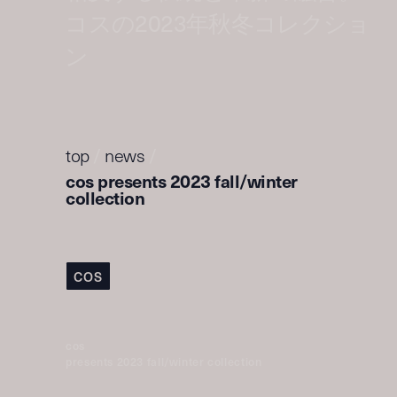
コスの2023年秋冬コレクショ
ン
top
/
news
/
cos presents 2023 fall/winter
collection
COS
cos
presents 2023 fall/winter collection