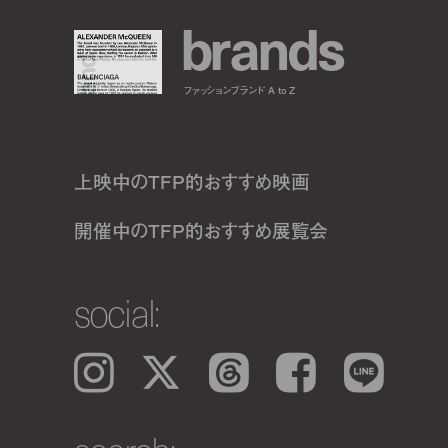
b
r
a
n
d
s
ファッションブランド A to Z
上映中のTFP的おすすめ映画
開催中のTFP的おすすめ展覧会
social:
Instagram
𝕏
Threads
Facebook
LINE