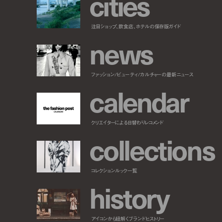
c
i
t
i
e
s
注目ショップ、飲食店、ホテルの保存版ガイド
n
e
w
s
ファッション/ビューティ/カルチャーの最新ニュース
c
a
l
e
n
d
a
r
クリエイターによる日替わりレコメンド
c
o
l
l
e
c
t
i
o
n
s
コレクションルック一覧
h
i
s
t
o
r
y
アイコンから紐解くブランドヒストリー