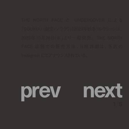
THE NORTH FACE と UNDERCOVER による
「SOUKUU (創空/ソウクウ)」2023年秋冬コレクションは、
2023年10月26日(木)より一般発売。 THE NORTH
FACE 店舗での販売方法、日時詳細は、各店の
Instagram にてアナウンスされている。
p
r
e
v
n
e
x
t
1
/
5