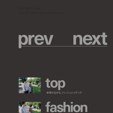
the north face
collaborates with undercover
p
r
e
v
n
e
x
t
t
o
p
世界が広がる、ファッションメディア
f
a
s
h
i
o
n