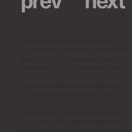
1
/
2
THE NORTH FACE の定番「Nuptse Jacket (ヌプシジ
ャケット)」など、クラシックなスタイルをベースに、耐水性抜
群の800フィルパワーの「ProDown」を封入した高い保温
効果のあるダウンジャケット「UNDERCOVER CLOUD
DOWN NUPSTE (アンダーカバークラウドダウンヌプ
シ)」や、通気性・保温性の相反する2つの機能を兼ね備え
た「UNDERCOVER 50/50 MOUNTAIN JACKET (ア
ンダーカバー 50/50 マウンテンジャケット) 」、THE
NORTH FACE オリジナルの防水透湿素材を採用したモ
ッズコートに近いデザインが特徴的な3層素材を採用した
防水ジャケット「UNDERCOVER GEODESIC SHELL