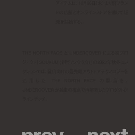
アイテムは、10月26日（木）より両ブラン
ドの店舗とオンラインストアを通じて販
売を開始する。
THE NORTH FACE と UNDERCOVER による初プロ
ジェクト「SOUKUU (創空/ソウクウ)」の2023年秋冬コレ
クションでは、登山向けの最先端アウトドアテクノロジーを
活用した THE NORTH FACE の製品を、
UNDERCOVER が独自の視点で再解釈したプロダクトが
ラインナップ。
p
r
e
v
n
e
x
t