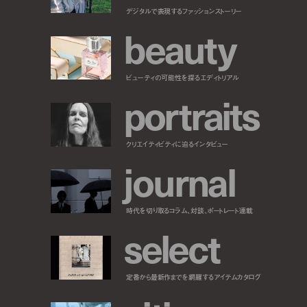
デジタルで表現するファッションストーリー
b
e
a
u
t
y
ビューティの可能性を探るエディトリアル
p
o
r
t
r
a
i
t
s
クリエイティビティに迫るインタビュー
j
o
u
r
n
a
l
時代を切り取るコラム、対談、ポートレート連載
s
e
l
e
c
t
定番から最新作までを網羅するアイテムカタログ