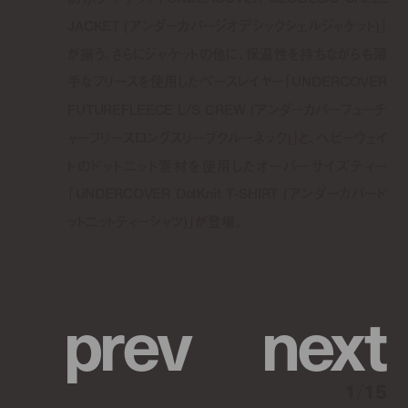
JACKET (アンダーカバージオデシックシェルジャケット)」
が揃う。さらにジャケットの他に、保温性を持ちながらも薄
手なフリースを使用したベースレイヤー「UNDERCOVER
FUTUREFLEECE L/S CREW (アンダーカバーフューチ
ャーフリースロングスリーブクルーネック)」と、ヘビーウェイ
トのドットニット素材を使用したオーバーサイズティー
「UNDERCOVER DotKnit T-SHIRT (アンダーカバード
ットニットティーシャツ)」が登場。
p
r
e
v
n
e
x
t
1
/
15