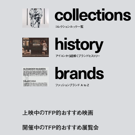
c
o
l
l
e
c
t
i
o
n
s
コレクションルック一覧
h
i
s
t
o
r
y
アイコンから紐解くブランドヒストリー
b
r
a
n
d
s
ファッションブランド A to Z
上映中のTFP的おすすめ映画
開催中のTFP的おすすめ展覧会