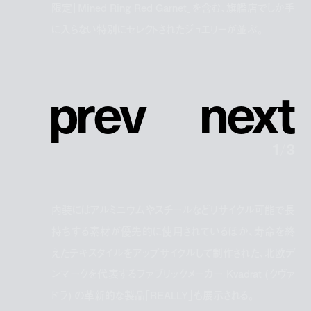
限定「Mined Ring Red Garnet」を含む、旗艦店でしか手
に入らない特別にセレクトされたジュエリーが並ぶ。
p
r
e
v
n
e
x
t
1
/
3
内装にはアルミニウムやスチールなどリサイクル可能で長
持ちする素材が優先的に使用されているほか、寿命を終
えたテキスタイルをアップサイクルして制作された、北欧デ
ンマークを代表するファブリックメーカー Kvadrat (クヴァ
ドラ) の革新的な製品「REALLY」も展示される。