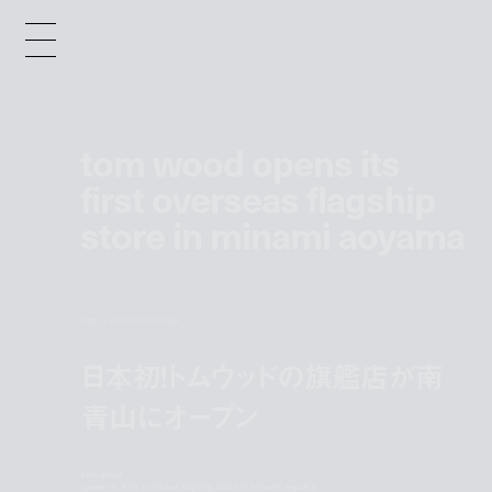
tom wood opens its
first overseas flagship
store in minami aoyama
news
nov 24, 2023 5:30 pm
日本初！トムウッドの旗艦店が南
青山にオープン
tom wood
opens its first overseas flagship store in minami aoyama