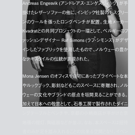
Andreas Engesvik (アンドレアス・エンゲスヴィック) が手
掛けたレザーソファーの他に、インビック社製のモスグリー
ンのウールを張ったロングベンチが配置。生地メーカー
Kvadratとの共同プロジェクトの一環として、ベルギーのフ
ァッションデザイナー Raf Simons (ラフ・シモンズ) がデザ
インしたファブリックを使用したもので、ノルウェーの豊か
なテキスタイルの伝統が表現された。
Mona Jensen のオフィスや自宅にあったプライベートな本
やルックブック、彫刻などもこのスペースに寄贈され、ノル
ウェーの文化やブランドの原点を垣間見ることができる。
加えて日本への敬意として、石巻工房で製作されたダイニ
ングテーブルとベンチや、京都の小嶋商店が手がけた京
地張の提灯、陶磁器などが並ぶ。なお、本スペースは招待
者のみが足を踏み入れることの出来る空間となり、イベン