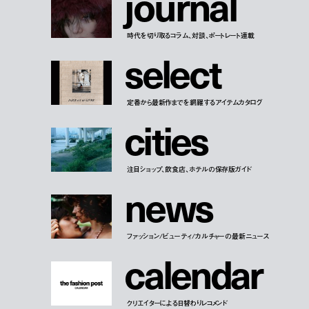
j
o
u
r
n
a
l
時代を切り取るコラム、対談、ポートレート連載
s
e
l
e
c
t
定番から最新作までを網羅するアイテムカタログ
c
i
t
i
e
s
注目ショップ、飲食店、ホテルの保存版ガイド
n
e
w
s
ファッション/ビューティ/カルチャーの最新ニュース
c
a
l
e
n
d
a
r
クリエイターによる日替わりレコメンド