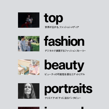
t
o
p
世界が広がる、ファッションメディア
f
a
s
h
i
o
n
デジタルで表現するファッションストーリー
b
e
a
u
t
y
ビューティの可能性を探るエディトリアル
p
o
r
t
r
a
i
t
s
クリエイティビティに迫るインタビュー