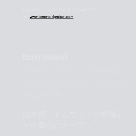
Tom Wood - トムウッド 青山店／03-6447-5528
HP:
www.tomwoodproject.com
tom wood
opens its first overseas
flagship store in minami
aoyama
日本初！トムウッドの旗艦店
が南青山にオープン