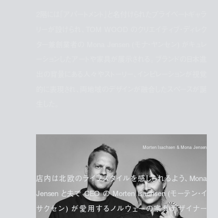
2階には「アパートメント」と名付けられたプライベートギャラ
リーが設けられ、TOM WOOD のクリエイティブ・ディレク
ター兼創業者の Mona Jensen (モナ・ヤンセン) がキュレ
ーションしたアートや家具が展示される。ブランドの日本進
出の背景にある人々やストーリー、インピレーションが視覚
的に表現され、両地域のデザインが融合したスペースが誕
生した。
Morten Isachsen & Mona Jensen
店内は北欧のライフスタイルを感じられるよう、Mona
Jensen と夫で CEO の Morten Isachsen (モーテン・イ
サクセン) が愛用するノルウェーの家具デザイナー