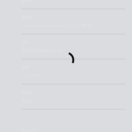
店舗情報
店舗名
Tom Wood Store Aoyama /トムウッド 青山店
住所
東京都港区南青山3-14-20
時間
12:00-20:00
定休日
不定休
問い合わせ先