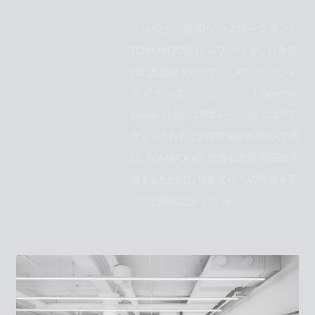
ノルウェー発のジュエリーブランド
TOM WOOD (トムウッド) が、11月25
日に旗艦店をオープン。スウェーデンの
デザインエージェンシー「Specific
Generic」とのコラボレーションによりデ
ザインされた2フロア320平米の店内
は、TOMWOOD が誇る北欧の伝統を
讃えるとともに、日本文化への敬意を示
した空間が広がっている。