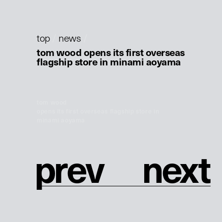
top
/
news
/
tom wood opens its first overseas
flagship store in minami aoyama
tom wood
opens its first overseas flagship store in
minami aoyama
p
r
e
v
n
e
x
t