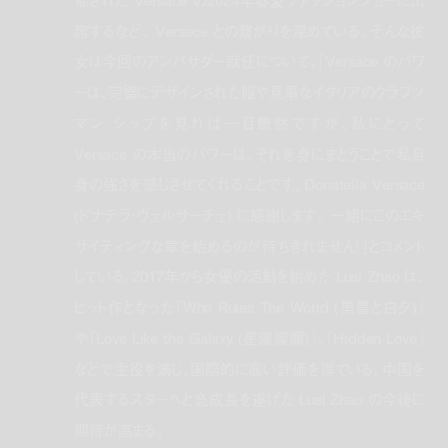
催された Versace の2024年春夏ファッションショーに出
席するなど、 Versace との繋がりを深めている。そんな彼
女は今回のアンバサダー就任について、「Versace のパワ
ーは、完璧にデザインされた服や見事なイタリアのクラフツ
マン シップを見れば一目瞭然ですが、私にとって
Versace の本当のパワーは、それを身にまとうことで私自
身の強さを感じさせてくれることです。Donatella Versace
(ドナテラ・ヴェルサーチェ) に感謝します。 一緒にこのエキ
サイティングな章を始めるのが待ちきれません！」とコメント
している。2017年から女優の活動を始めた Lusi Zhao は、
ヒット作となった『Who Rules The World (黒豊と白夕)』
や『Love Like the Galaxy (星漢燦爛)』、『Hidden Love』
などで主役を演じ、国際的に高い評価を得ている。中国を
代表するスターへと急成長を遂げた Lusi Zhao の今後に
期待が高まる。