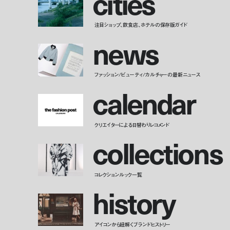
c
i
t
i
e
s
注目ショップ、飲食店、ホテルの保存版ガイド
n
e
w
s
ファッション/ビューティ/カルチャーの最新ニュース
c
a
l
e
n
d
a
r
クリエイターによる日替わりレコメンド
c
o
l
l
e
c
t
i
o
n
s
コレクションルック一覧
h
i
s
t
o
r
y
アイコンから紐解くブランドヒストリー