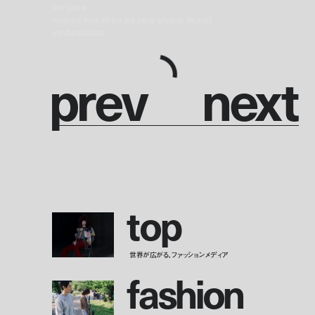
versace
names lusi zhao as new global brand
ambassador
p
r
e
v
n
e
x
t
t
o
p
世界が広がる、ファッションメディア
f
a
s
h
i
o
n