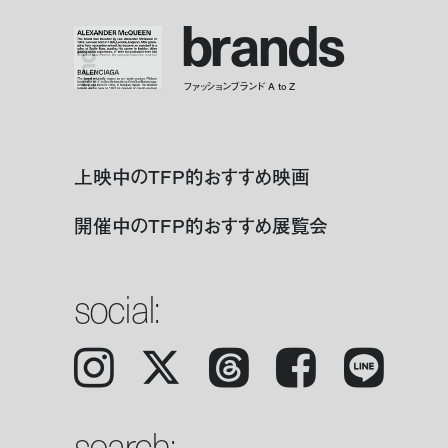
b
r
a
n
d
s
ファッションブランド A to Z
上映中のTFP的おすすめ映画
開催中のTFP的おすすめ展覧会
social:
Instagram
𝕏
Threads
Facebook
LINE
search: