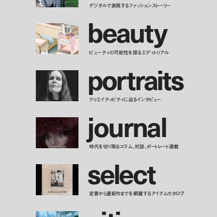
デジタルで表現するファッションストーリー
b
e
a
u
t
y
ビューティの可能性を探るエディトリアル
p
o
r
t
r
a
i
t
s
クリエイティビティに迫るインタビュー
j
o
u
r
n
a
l
時代を切り取るコラム、対談、ポートレート連載
s
e
l
e
c
t
定番から最新作までを網羅するアイテムカタログ