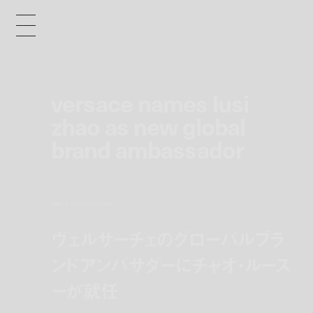
versace names lusi
zhao as new global
brand ambassador
news
dec 15, 2023 2:23 pm
ヴェルサーチェのグローバルブラ
ンドアンバサダーにチャオ・ルース
ーが就任