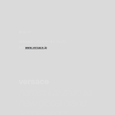
問い合わせ先
VERSACE - ヴェルサーチェ ジャパン／
HP:
www.versace.jp
versace
names lusi zhao as
new global brand
ambassador