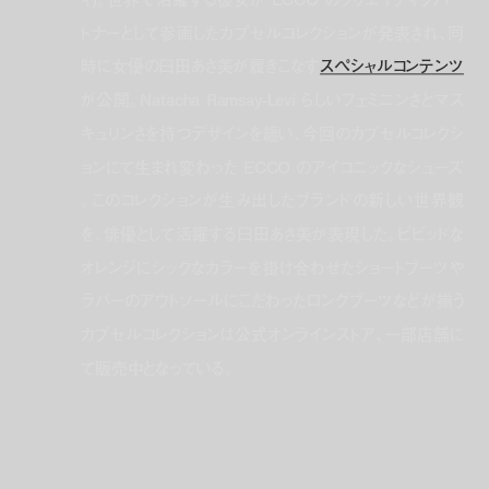
トナーとして参画したカプセルコレクションが発表され、同
時に女優の臼田あさ美が履きこなす
スペシャルコンテンツ
が公開。Natacha Ramsay-Levi らしいフェミニンさとマス
キュリンさを持つデザインを纏い、今回のカプセルコレクシ
ョンにて生まれ変わった ECCO のアイコニックなシューズ
。このコレクションが生み出したブランドの新しい世界観
を、俳優として活躍する臼田あさ美が表現した。ビビッドな
オレンジにシックなカラーを掛け合わせたショートブーツや
ラバーのアウトソールにこだわったロングブーツなどが揃う
カプセルコレクションは公式オンラインストア、一部店舗に
て販売中となっている。