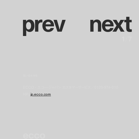
p
r
e
v
n
e
x
t
1
/
7
問い合わせ先
ECCO - エコー・ジャパン カスタマーサービス／0120-974-010
HP:
jp.ecco.com
ecco