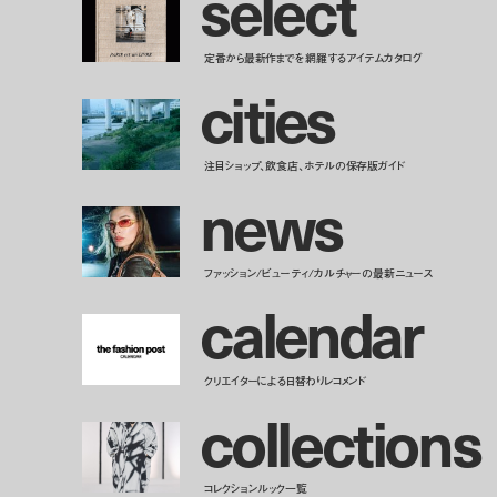
s
e
l
e
c
t
定番から最新作までを網羅するアイテムカタログ
c
i
t
i
e
s
注目ショップ、飲食店、ホテルの保存版ガイド
n
e
w
s
ファッション/ビューティ/カルチャーの最新ニュース
c
a
l
e
n
d
a
r
クリエイターによる日替わりレコメンド
c
o
l
l
e
c
t
i
o
n
s
コレクションルック一覧