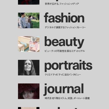
世界が広がる、ファッションメディア
f
a
s
h
i
o
n
デジタルで表現するファッションストーリー
b
e
a
u
t
y
ビューティの可能性を探るエディトリアル
p
o
r
t
r
a
i
t
s
クリエイティビティに迫るインタビュー
j
o
u
r
n
a
l
時代を切り取るコラム、対談、ポートレート連載