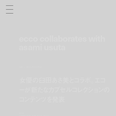
ecco collaborates with
asami usuta
news
dec 15, 2023 1:46 pm
女優の臼田あさ美とコラボ。エコ
ーが新たなカプセルコレクションの
コンテンツを発表
ecco
collaborates with asami usuta