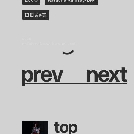
ECCO
Natacha Ramsay-Levi
臼田あさ美
ecco
collaborates with asami usuta
p
r
e
v
n
e
x
t
t
o
p