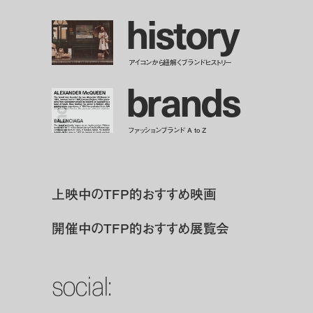
h
i
s
t
o
r
y
アイコンから紐解くブランドヒストリー
b
r
a
n
d
s
ファッションブランド A to Z
上映中のTFP的おすすめ映画
開催中のTFP的おすすめ展覧会
social: