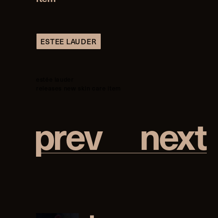
ESTEE LAUDER
estée lauder
releases new skin care item
p
r
e
v
n
e
x
t