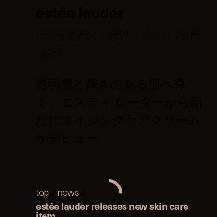
estée lauder
releases new skin care
item
透明感と輝きのある肌へ導
く。エスティ ローダーから新
たにエイジングケアクリーム
がデビュー
top
/
news
/
estée lauder releases new skin care
item