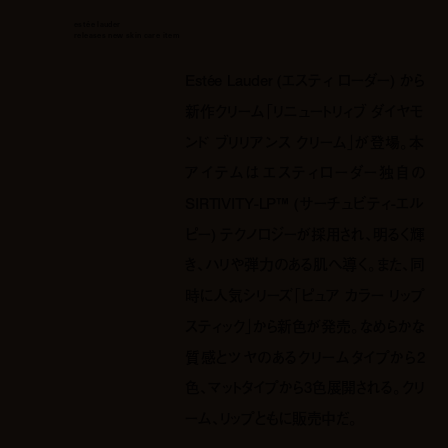
estée lauder
releases new skin care item
Estée Lauder (エスティ ローダー) から
新作クリーム「リニュートリィブ ダイヤモ
ンド ブリリアンス クリーム」が登場。本
アイテムは​​エスティローダー独自の
SIRTIVITY-LP™ (サーチュビティ-エル
ピー) テクノロジーが採用され、明るく輝
き、ハリや弾力のある肌へ導く。また、同
時に人気シリーズ「ピュア カラー リップ
スティック」から新色が発売。なめらかな
質感とツヤのあるクリームタイプから2
色、マットタイプから3色展開される。クリ
ーム、リップともに販売中だ。