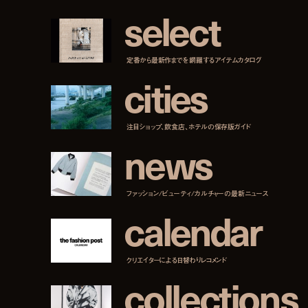
s
e
l
e
c
t
定番から最新作までを網羅するアイテムカタログ
c
i
t
i
e
s
注目ショップ、飲食店、ホテルの保存版ガイド
n
e
w
s
ファッション/ビューティ/カルチャーの最新ニュース
c
a
l
e
n
d
a
r
クリエイターによる日替わりレコメンド
c
o
l
l
e
c
t
i
o
n
s