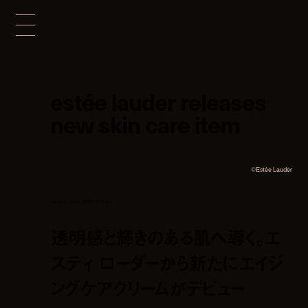
estée lauder releases
new skin care item
©︎Estée Lauder
news
mar 4, 2024 10:33 am
透明感と輝きのある肌へ導く。エ
スティ ローダーから新たにエイジ
ングケアクリームがデビュー