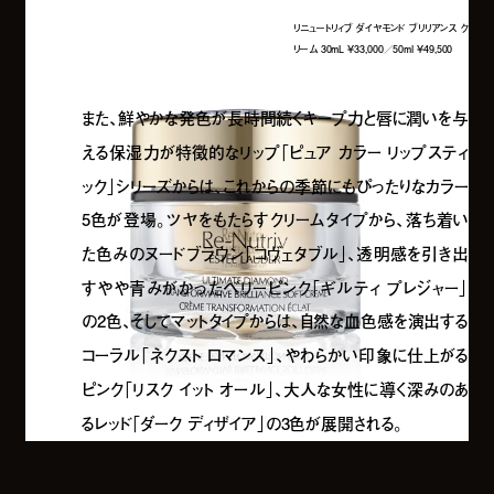
リニュートリィブ ダイヤモンド ブリリアンス ク
リーム 30mL ¥33,000／50ml ¥49,500
また、鮮やかな発色が長時間続くキープ力と唇に潤いを与
える保湿力が特徴的なリップ「ピュア カラー リップスティ
ック」シリーズからは、これからの季節にもぴったりなカラー
5色が登場。ツヤをもたらすクリームタイプから、落ち着い
た色みのヌードブラウン「コヴェタブル」、透明感を引き出
すやや青みがかったベリーピンク「ギルティ プレジャー」
の2色、そしてマットタイプからは、自然な血色感を演出する
コーラル「ネクスト ロマンス」、やわらかい印象に仕上がる
ピンク「リスク イット オール」、大人な女性に導く深みのあ
るレッド「ダーク ディザイア」の3色が展開される。