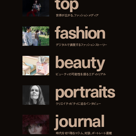
t
o
p
世界が広がる、ファッションメディア
f
a
s
h
i
o
n
デジタルで表現するファッションストーリー
b
e
a
u
t
y
ビューティの可能性を探るエディトリアル
p
o
r
t
r
a
i
t
s
クリエイティビティに迫るインタビュー
j
o
u
r
n
a
l
時代を切り取るコラム、対談、ポートレート連載