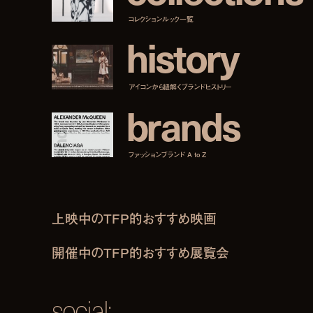
コレクションルック一覧
h
i
s
t
o
r
y
アイコンから紐解くブランドヒストリー
b
r
a
n
d
s
ファッションブランド A to Z
上映中のTFP的おすすめ映画
開催中のTFP的おすすめ展覧会
social: