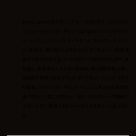
Estée Lauder のラグジュアリー スキンケア コレクション
「リニュートリィブ ダイヤモンド」より新作エイジングケアク
リーム「リニュートリィブ ダイヤモンド ブリリアンス クリー
ム」が誕生。肌に若々しさをもたらすサーチュイン (長寿遺
伝子) を活性化する、テクノロジー「SIRTIVITY-LP™」を
搭載し、肌本来のエネルギーを高め、肌の輝きを最大限に
引き出す効果のあるブラック ダイヤモンド トリュフ エキス
も配合。ブラック ダイヤモンド トリュフ エキス99%天然由
来の成分で、肌にもやさしい。また、テクスチャーは朝晩の
スキンケアに使用できるライトなテクスチャーとなってい
る。