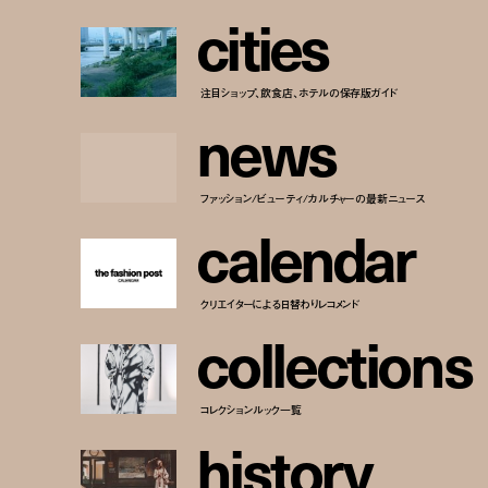
c
i
t
i
e
s
注目ショップ、飲食店、ホテルの保存版ガイド
n
e
w
s
ファッション/ビューティ/カルチャーの最新ニュース
c
a
l
e
n
d
a
r
クリエイターによる日替わりレコメンド
c
o
l
l
e
c
t
i
o
n
s
コレクションルック一覧
h
i
s
t
o
r
y