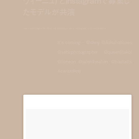
ヴィーニュ) とInstagramで募集し
たモデルが共演
'cara delevingne for dkny' ad campaign uses instagram-sourced models
It’s coming… @dkny @Askulloffoxes
@sehirphotographer @queenlilakoi
@lioneon @jalenthealien @badtatts
#caraxdkny