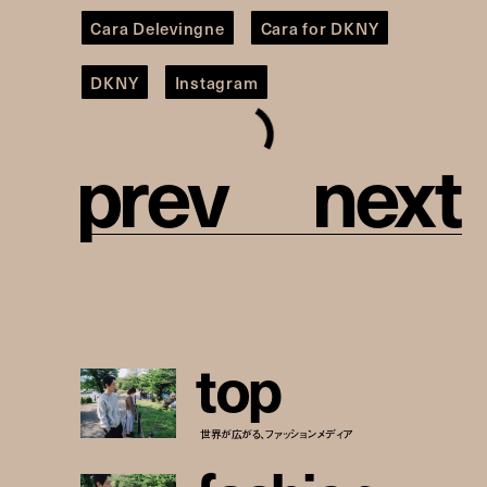
Cara Delevingne
Cara for DKNY
DKNY
Instagram
p
r
e
v
n
e
x
t
t
o
p
世界が広がる、ファッションメディア