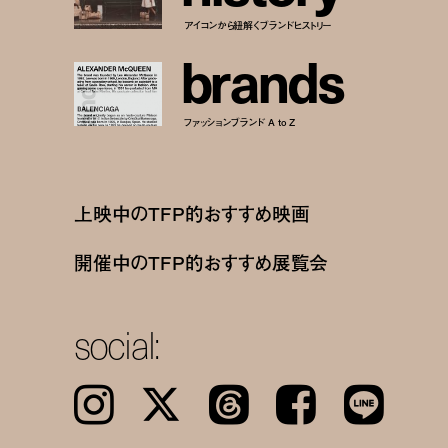
アイコンから紐解くブランドヒストリー
b
r
a
n
d
s
ファッションブランド A to Z
上映中のTFP的おすすめ映画
開催中のTFP的おすすめ展覧会
social:
Instagram
𝕏
Threads
Facebook
LINE