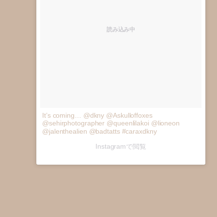
読み込み中
It’s coming… @dkny @Askulloffoxes
@sehirphotographer @queenlilakoi @lioneon
@jalenthealien @badtatts #caraxdkny
Instagramで閲覧