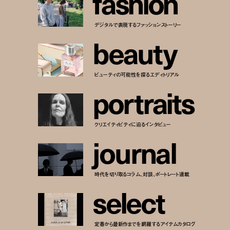
f
a
s
h
i
o
n
デジタルで表現するファッションストーリー
b
e
a
u
t
y
ビューティの可能性を探るエディトリアル
p
o
r
t
r
a
i
t
s
クリエイティビティに迫るインタビュー
j
o
u
r
n
a
l
時代を切り取るコラム、対談、ポートレート連載
s
e
l
e
c
t
定番から最新作までを網羅するアイテムカタログ