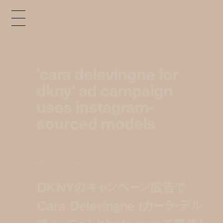
'cara delevingne for
dkny' ad campaign
uses instagram-
sourced models
news
oct 5, 2014 10:31 pm
DKNYのキャンペーン広告で
Cara Delevingne (カーラ・デル