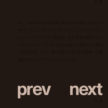
1
/
4
また、 Badalamenti の母校である Manhattan School of
Music (マンハッタン スクール オブ ミュージック) とのパー
トナーシップも合わせて発表され、彼の遺志を継承してい
くためのマスタークラスが Balenciaga の後援により無料
で提供される。グラミー賞も受賞した偉大な作曲家への敬
意がうかがえるコラボレーションとなった。
p
r
e
v
n
e
x
t
1
/
3