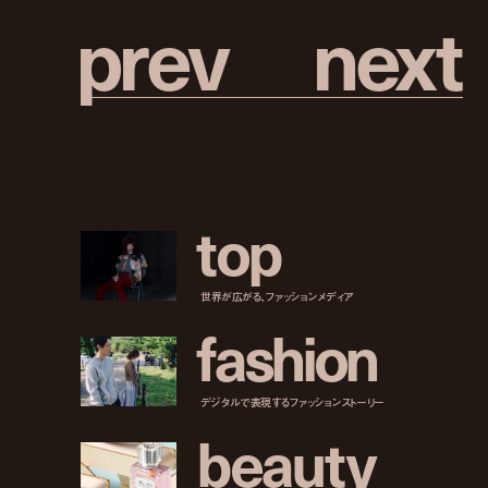
p
r
e
v
n
e
x
t
t
o
p
世界が広がる、ファッションメディア
f
a
s
h
i
o
n
デジタルで表現するファッションストーリー
b
e
a
u
t
y