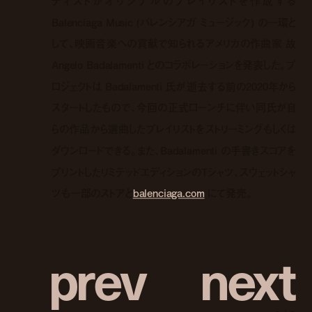
ティストがオリジナルのプレイリストを作成する
Balenciaga Music (バレンシアガ ミュージック) の一環と
して、映画音楽への貢献で知られるアメリカの作曲家 故
Angelo Badalamenti とのコラボレーションを発表した。プ
ロジェクトは Badalamenti 氏が逝去する前の2020年から
スタートしたもので、今回の正式ローンチに伴い同氏が自
らの作品から選曲したプレイリストをストリーミングもしくは
ダウンロードできる。また、Badalamenti の手書きスコアを
プリントしたリミテッドエディションのTシャツ、スウェットシャ
ツも一部のストアと
balenciaga.com
にて発売。
p
r
e
v
n
e
x
t