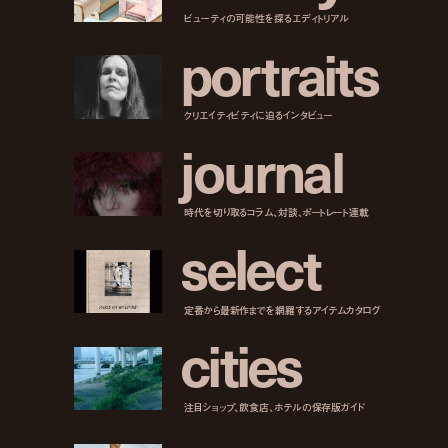
ビューティの可能性を探るエディトリアル
p
o
r
t
r
a
i
t
s
クリエイティビティに迫るインタビュー
j
o
u
r
n
a
l
時代を切り取るコラム、対談、ポートレート連載
s
e
l
e
c
t
定番から最新作までを網羅するアイテムカタログ
c
i
t
i
e
s
注目ショップ、飲食店、ホテルの保存版ガイド