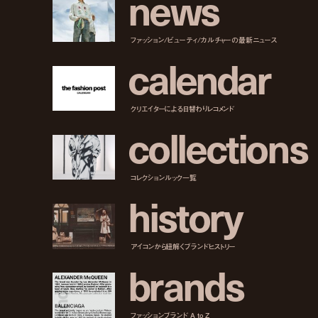
n
e
w
s
ファッション/ビューティ/カルチャーの最新ニュース
c
a
l
e
n
d
a
r
クリエイターによる日替わりレコメンド
c
o
l
l
e
c
t
i
o
n
s
コレクションルック一覧
h
i
s
t
o
r
y
アイコンから紐解くブランドヒストリー
b
r
a
n
d
s
ファッションブランド A to Z