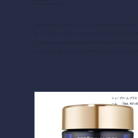
estée lauder
releases new night cream
Estée Lauder (エスティ ローダー) が、この度人気のモイス
る「シュープリーム プラス ナイト バウンス クリーム」を4月12日
る Estée Lauder。夜間は肌本来のコラーゲン産生がピークに
プロセスを最大限にサポートするため革新的な「コラーゲナ イト8 テ
シュープリーム プラス 
ーム 75mL ¥21,45