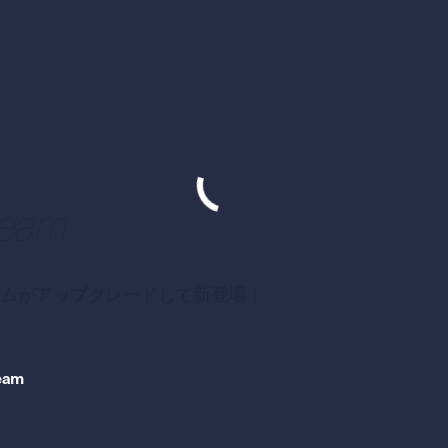
ream
ームがアップグレードして新登場！
ream