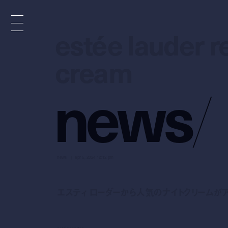
estée lauder r
estée lauder r
cream
cream
n
e
w
s
/
news
apr 5, 2024 12:12 pm
エスティ ローダーから人気のナイトクリームが