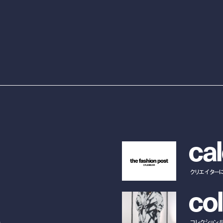
c
a
l
クリエイター
c
o
l
ー
コレクション