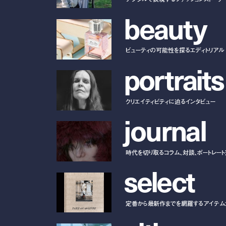
b
e
a
u
t
y
ビューティの可能性を探るエディトリアル
p
o
r
t
r
a
i
t
s
クリエイティビティに迫るインタビュー
j
o
u
r
n
a
l
時代を切り取るコラム、対談、ポートレー
s
e
l
e
c
t
定番から最新作までを網羅するアイテム