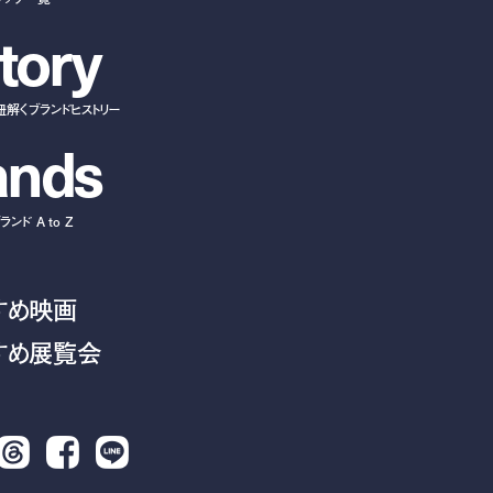
t
o
r
y
紐解くブランドヒストリー
a
n
d
s
ンド A to Z
すめ映画
すめ展覧会
Threads
Facebook
LINE