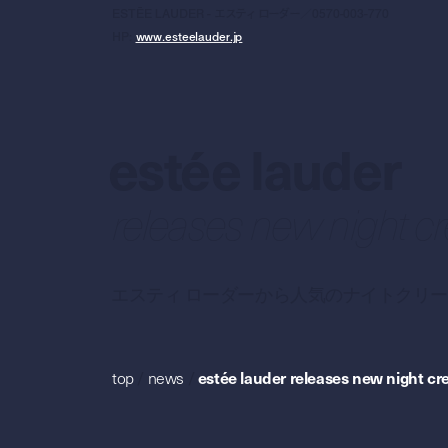
ESTĒE LAUDER - エスティ ローダー／0570-003-770
HP:
www.esteelauder.jp
estée lauder
releases new night c
エスティ ローダーから人気のナイトクリ
top
/
news
/
estée lauder releases new night c