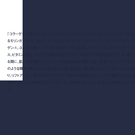
「コラーゲナイト8 テクノロ ジー」には「シュープリーム プラス コレクション」のキー成分
るモリンガ エキスに加えて、ハイビスカス-8 エキス、コラーゲン ブースト テクノロジー(コ
ゲン-1、-3、-5の3種のコラーゲンをサポートする成分)、アルゲ エキス、ツクシメナ モミ
ス、ビタミンEなど、コラーゲン構築力を持つパワフルな8つの成分が含まれている。眠っ
る間に、肌に本来備わるコラーゲンの修復力を最大限に高め、翌朝には、ぐっすり眠っ
のような輝きと弾力、ハリのある肌へと導く本商品。使い続けることで、肌がぐっと引き
り、リフトアップし、顔や首のシワ・小ジワの軽減が期待される。こっくりと濃密ながらも、
瞬時に溶け込む特徴的なテクスチャーは、毎晩のお手入れに至福のひと時をもたらす
だ。