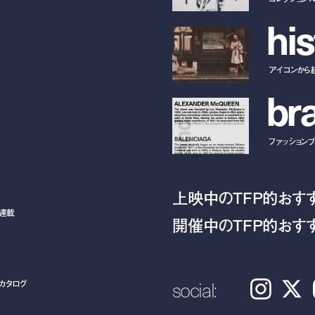
h
i
s
アイコンから
b
r
ファッションブラ
上映中のTFP的おす
ト連載
開催中のTFP的おす
social:
カタログ
Instagram
𝕏