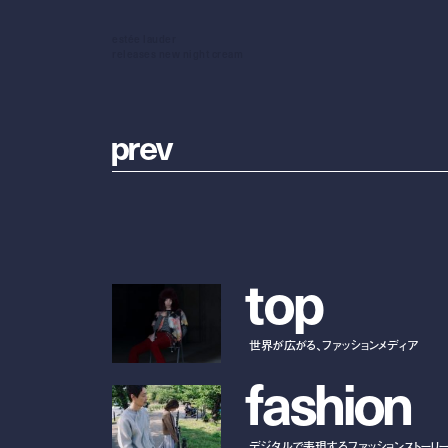
estée lauder
releases new night cream
p
r
e
v
t
o
p
世界が広がる、ファッションメディア
f
a
s
h
i
o
n
デジタルで表現するファッションストーリ