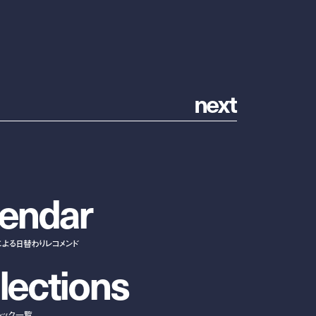
n
e
x
t
e
n
d
a
r
による日替わりレコメンド
l
e
c
t
i
o
n
s
ルック一覧