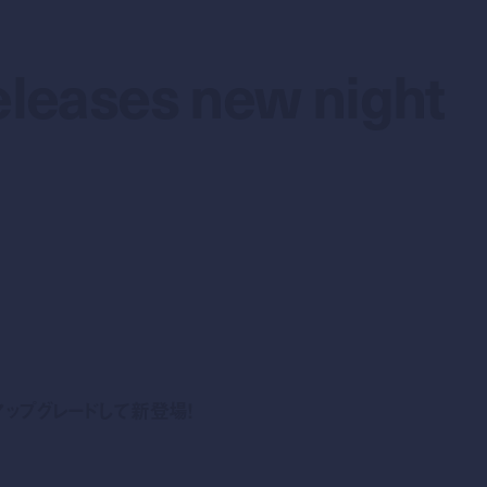
eleases new night
eleases new night
アップグレードして新登場！