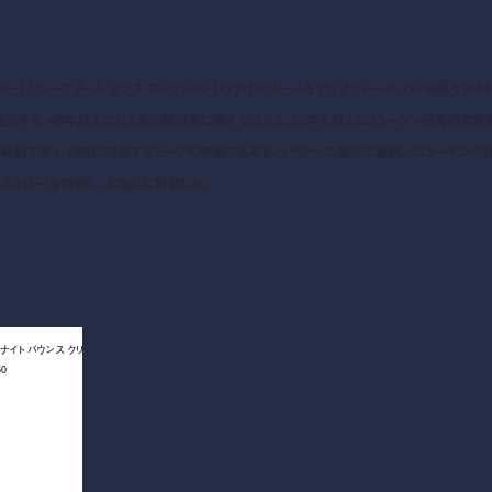
チャライザー「シュープリーム プラス コレクション」のナイトクリームをアップグレード。ハリ美肌ケアを
(金)に発売する。40年以上にわたる夜間美容に関する知見と、30年を超えるコラーゲン研究の実績
達する時間であり、同時に損傷するピークの時間でもあるという2つの事実に着目し、コラーゲンの
クノロジー」を開発し、本製品に搭載した。
ナイト バウンス クリ
0