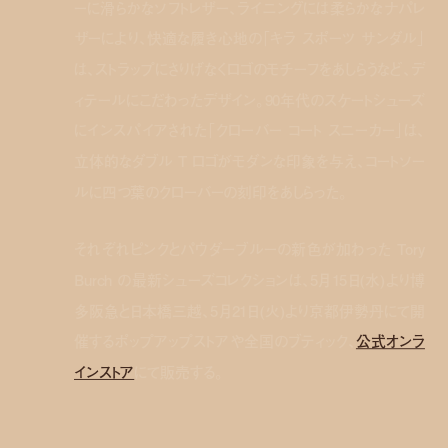
ーに滑らかなソフトレザー、ライニングには柔らかなナパレ
ザーにより、快適な履き心地の「キラ スポーツ サンダル」
は、ストラップにさりげなくロゴのモチーフをあしらうなど、デ
ィテールにこだわったデザイン。90年代のスケートシューズ
にインスパイアされた「クローバー コート スニーカー」は、
立体的なダブル T ロゴがモダンな印象を与え、コートソー
ルに四つ葉のクローバーの刻印をあしらった。
それぞれピンクとパウダーブルーの新色が加わった Tory
Burch の最新シューズコレクションは、5月15日(水)より博
多阪急と日本橋三越、5月21日(火)より京都伊勢丹にて開
催するポップアップストアや全国のブティック、
公式オンラ
インストア
にて販売する。