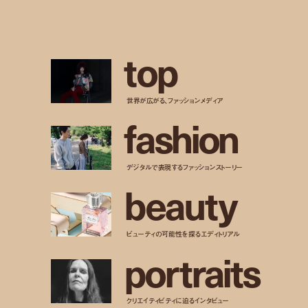
t
o
p
世界が広がる、ファッションメディア
f
a
s
h
i
o
n
デジタルで表現するファッションストーリー
b
e
a
u
t
y
ビューティの可能性を探るエディトリアル
p
o
r
t
r
a
i
t
s
クリエイティビティに迫るインタビュー