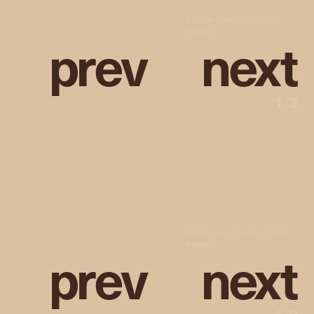
キラ スポーツ サンダル (ブラック)
p
r
e
v
n
e
x
t
¥49,500
1
/
3
クローバー コート スニーカー (ブラック)
p
r
e
v
n
e
x
t
¥44,000