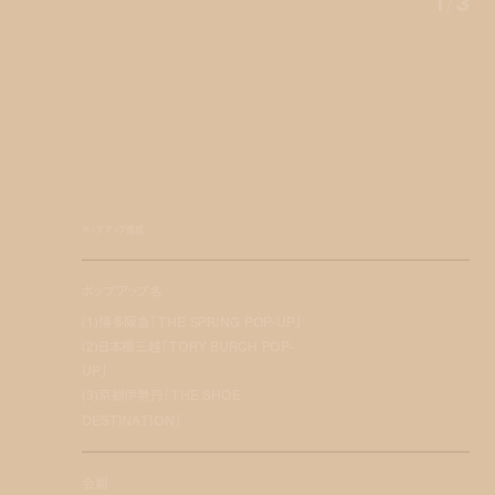
1
/
3
ポップアップ情報
ポップアップ名
(1)博多阪急「THE SPRING POP-UP」
(2)日本橋三越「TORY BURCH POP-
UP」
(3)京都伊勢丹「THE SHOE
DESTINATION」
会期