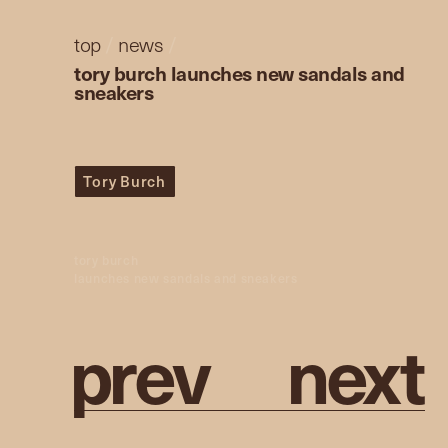
top
/
news
/
tory burch launches new sandals and
sneakers
Tory Burch
tory burch
launches new sandals and sneakers
p
r
e
v
n
e
x
t