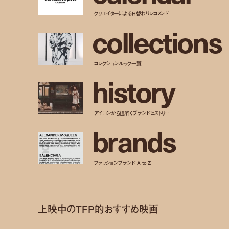
クリエイターによる日替わりレコメンド
c
o
l
l
e
c
t
i
o
n
s
コレクションルック一覧
h
i
s
t
o
r
y
アイコンから紐解くブランドヒストリー
b
r
a
n
d
s
ファッションブランド A to Z
上映中のTFP的おすすめ映画