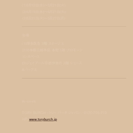
(1)5月15日(水)〜5月21日(火)
(2)
5月15日(水)〜5月21日(火)
(3)5月21日(火)〜5月27日(月)
会場
(1)博多阪急 3階 ステージ 3
(2)
日本橋三越本店 本館 1階 プロモーシ
ョンスペース
(3)ジェイアール京都伊勢丹 3階 シューズ
&バッグス
問い合わせ先
TORY BURCH - トリー バーチ ジャパン／0120-705-710
HP:
www.toryburch.jp