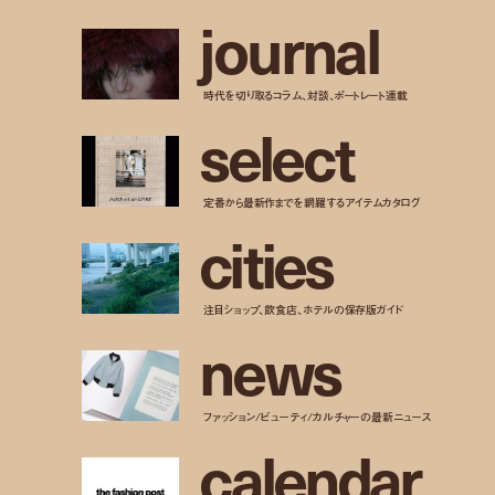
j
o
u
r
n
a
l
時代を切り取るコラム、対談、ポートレート連載
s
e
l
e
c
t
定番から最新作までを網羅するアイテムカタログ
c
i
t
i
e
s
注目ショップ、飲食店、ホテルの保存版ガイド
n
e
w
s
ファッション/ビューティ/カルチャーの最新ニュース
c
a
l
e
n
d
a
r