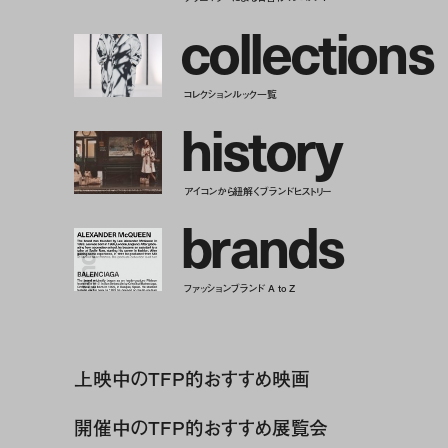
c
o
l
l
e
c
t
i
o
n
s
コレクションルック一覧
h
i
s
t
o
r
y
アイコンから紐解くブランドヒストリー
b
r
a
n
d
s
ファッションブランド A to Z
上映中のTFP的おすすめ映画
開催中のTFP的おすすめ展覧会