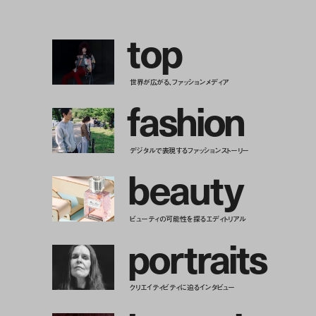
t
o
p
世界が広がる、ファッションメディア
f
a
s
h
i
o
n
デジタルで表現するファッションストーリー
b
e
a
u
t
y
ビューティの可能性を探るエディトリアル
p
o
r
t
r
a
i
t
s
クリエイティビティに迫るインタビュー