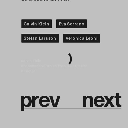
Calvin Klein
Eva Serrano
Stefan Larsson
Veronica Leoni
calvin klein
announces veronica leoni as creative
director
p
r
e
v
n
e
x
t