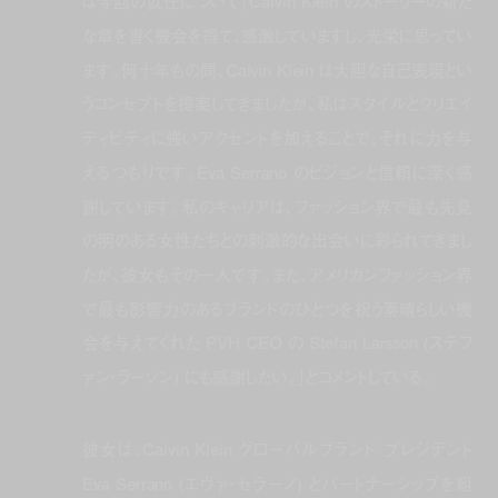
は今回の就任について「Calvin Klein のストーリーの新た
な章を書く機会を得て、感激していますし、光栄に思ってい
ます。何十年もの間、Calvin Klein は大胆な自己表現とい
うコンセプトを提案してきましたが、私はスタイルとクリエイ
ティビティに強いアクセントを加えることで、それに力を与
えるつもりです。Eva Serrano のビジョンと信頼に深く感
謝しています。私のキャリアは、ファッション界で最も先見
の明のある女性たちとの刺激的な出会いに彩られてきまし
たが、彼女もその一人です。また、アメリカンファッション界
で最も影響力のあるブランドのひとつを祝う素晴らしい機
会を与えてくれた PVH CEO の Stefan Larsson (ステフ
ァン・ラーソン) にも感謝したい。」とコメントしている。
彼女は、Calvin Klein グローバルブランド プレジデント
Eva Serrano (エヴァ・セラーノ) とパートナーシップを組