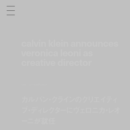
calvin klein announces
veronica leoni as
creative director
news
jun 19, 2024 3:50 pm
カルバン・クラインのクリエイティ
ブ・ディレクターにヴェロニカ・レオ
ーニが就任