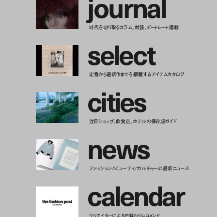
j
o
u
r
n
a
l
時代を切り取るコラム、対談、ポートレート連載
s
e
l
e
c
t
定番から最新作までを網羅するアイテムカタログ
c
i
t
i
e
s
注目ショップ、飲食店、ホテルの保存版ガイド
n
e
w
s
ファッション/ビューティ/カルチャーの最新ニュース
c
a
l
e
n
d
a
r
クリエイターによる日替わりレコメンド