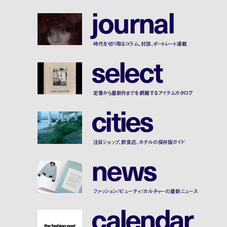
j
o
u
r
n
a
l
時代を切り取るコラム、対談、ポートレート連載
s
e
l
e
c
t
定番から最新作までを網羅するアイテムカタログ
c
i
t
i
e
s
注目ショップ、飲食店、ホテルの保存版ガイド
n
e
w
s
ファッション/ビューティ/カルチャーの最新ニュース
c
a
l
e
n
d
a
r