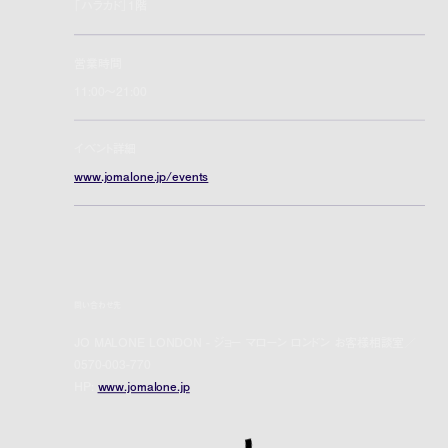
「ハラカド」1階
営業時間
11:00～21:00
イベント詳細
www.jomalone.jp/events
問い合わせ先
JO MALONE LONDON - ジョー マローン ロンドン お客様相談室／
0570-003-770
HP:
www.jomalone.jp