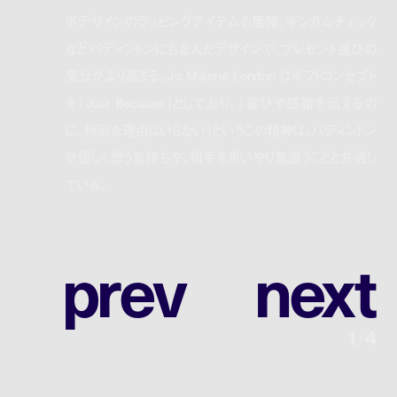
ボデザインのラッピングアイテムも展開。ギンガムチェック
などパディントンにちなんだデザインで、プレゼント選びの
気分がより高まる。Jo Malone London はギフトコンセプト
を「Just Because」としており、「喜びや感謝を伝えるの
に、特別な理由はいらない」というこの精神は、パディントン
が優しく想う気持ちや、相手を思いやり気遣うことと共通し
ている。
p
r
e
v
n
e
x
t
1
/
4