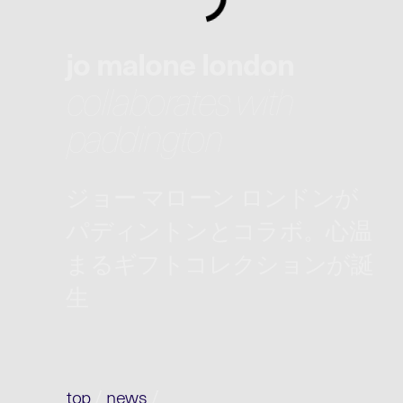
jo malone london
collaborates with
paddington
ジョー マローン ロンドンが
パディントンとコラボ。心温
まるギフトコレクションが誕
生
top
/
news
/