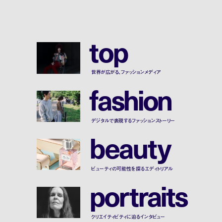
t
o
p
世界が広がる、ファッションメディア
f
a
s
h
i
o
n
デジタルで表現するファッションストーリー
b
e
a
u
t
y
ビューティの可能性を探るエディトリアル
p
o
r
t
r
a
i
t
s
クリエイティビティに迫るインタビュー