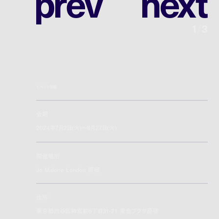
p
r
e
v
n
e
x
t
1
/
3
イベント情報
会期
2024年7月2日(火)～8月27日(火)
開催場所
Jo Malone London 原宿
住所
東京都渋谷区神宮前6丁目31-21 東急プラザ原宿