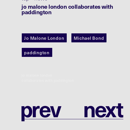
jo malone london collaborates with
paddington
Jo Malone London
Michael Bond
paddington
jo malone london
collaborates with paddington
p
r
e
v
n
e
x
t