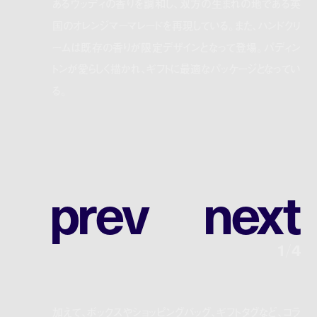
あるウッディの香りを調和し、双方の生まれの地である英
国のオレンジマーマレードを再現している。また、ハンドクリ
ームは既存の香りが限定デザインとなって登場。パディン
トンが愛らしく描かれ、ギフトに最適なパッケージとなってい
る。
p
r
e
v
n
e
x
t
1
/
4
加えて、ボックスやショッピングバッグ、ギフトタグなど、コラ