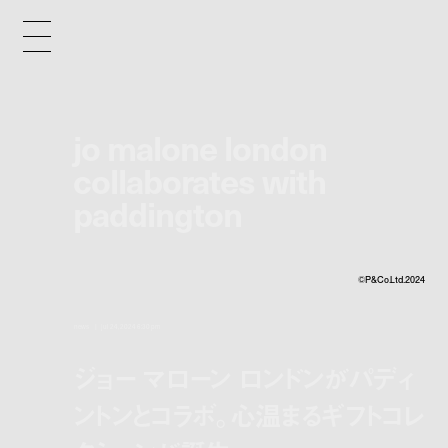
jo malone london
collaborates with
paddington
©P&Co.Ltd.2024
news
jul 24, 2024 6:30 pm
ジョー マローン ロンドンがパディ
ントンとコラボ。心温まるギフトコレ