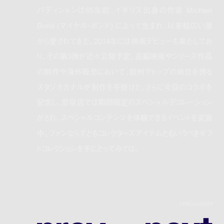
パディントンは65年前、イギリス出身の作家 Michael
Bond (マイケル・ボンド) によって生まれ、以来幅広い層
から愛されてきた。2014年には映画デビューも果たしてお
り、その第3弾が近々公開予定。長編映画やシリーズ作品
の制作や海外販売において、欧州でトップの地位を誇る
スタジオカナルが制作を手掛けた。さらに今回のコラボを
記念し、原宿店では期間限定のスペシャルデコレーション
がされ、スペシャルコンテンツを体験できるイベントを実施
中。ファンならずともコレクターズアイテムともいうべきギフ
トコレクションを手にとってみては。
©P&Co.Ltd.2024