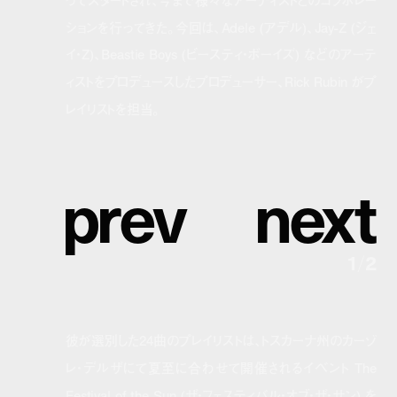
ってスタートされ、今まで様々なアーティストとのコラボレー
ションを行ってきた。今回は、
A
dele (アデル)、Jay-Z (ジェ
イ・Z)、Beastie Boys (ビースティ・ボーイズ) などのアーテ
ィストをプロデュースしたプロデューサー、Rick Rubin がプ
レイリストを担当。
p
r
e
v
n
e
x
t
1
/
2
彼が選別した24曲のプレイリストは、トスカーナ州のカーゾ
レ・デルザにて夏至に合わせて開催されるイベント The
Festival of the Sun (ザ・フェスティバル・オブ・ザ・サン) を