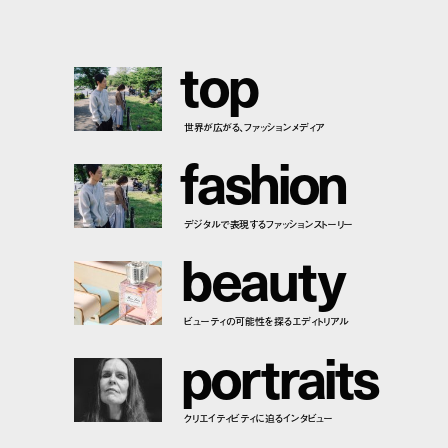
t
o
p
世界が広がる、ファッションメディア
f
a
s
h
i
o
n
デジタルで表現するファッションストーリー
b
e
a
u
t
y
ビューティの可能性を探るエディトリアル
p
o
r
t
r
a
i
t
s
クリエイティビティに迫るインタビュー