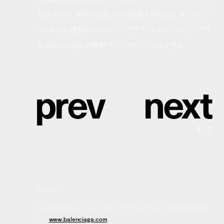
祝すものだ。終わりと始まりの感情を呼び起こすこのプレ
イリストは、複数のストリーミングプラットフォームにリンクす
る Balenciaga の専用ページからアクセスできる。
p
r
e
v
n
e
x
t
1
/
2
問い合わせ先
BALENCIAGA - バレンシアガ クライアントサービス／0120-992-136
HP:
www.balenciaga.com