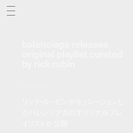
balenciaga releases
original playlist curated
by rick rubin
news
aug 14, 2024 12:30 pm
リック・ルービンがキュレーションし
たバレンシアガのオリジナルプレ
イリストが公開