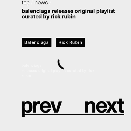
top
/
news
/
balenciaga releases original playlist
curated by rick rubin
Balenciaga
Rick Rubin
balenciaga
releases original playlist curated by rick
rubin
p
r
e
v
n
e
x
t