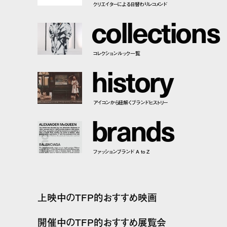
クリエイターによる日替わりレコメンド
c
o
l
l
e
c
t
i
o
n
s
コレクションルック一覧
h
i
s
t
o
r
y
アイコンから紐解くブランドヒストリー
b
r
a
n
d
s
ファッションブランド A to Z
上映中のTFP的おすすめ映画
開催中のTFP的おすすめ展覧会