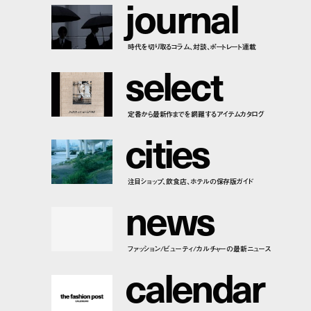
j
o
u
r
n
a
l
時代を切り取るコラム、対談、ポートレート連載
s
e
l
e
c
t
定番から最新作までを網羅するアイテムカタログ
c
i
t
i
e
s
注目ショップ、飲食店、ホテルの保存版ガイド
n
e
w
s
ファッション/ビューティ/カルチャーの最新ニュース
c
a
l
e
n
d
a
r