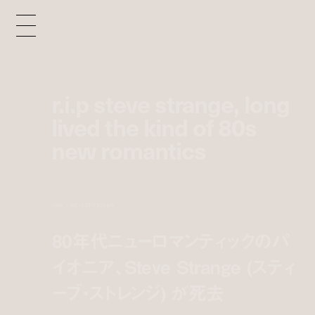
r.i.p steve strange, long
lived the kind of 80s
new romantics
news
feb 16, 2015 9:26 pm
80年代ニューロマンティックのパ
イオニア、Steve Strange (スティ
ーブ・ストレンジ) が死去