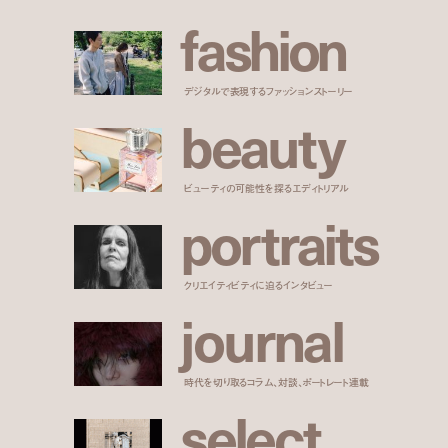
f
a
s
h
i
o
n
デジタルで表現するファッションストーリー
b
e
a
u
t
y
ビューティの可能性を探るエディトリアル
p
o
r
t
r
a
i
t
s
クリエイティビティに迫るインタビュー
j
o
u
r
n
a
l
時代を切り取るコラム、対談、ポートレート連載
s
e
l
e
c
t