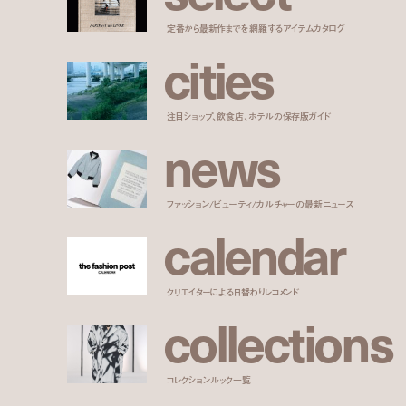
定番から最新作までを網羅するアイテムカタログ
c
i
t
i
e
s
注目ショップ、飲食店、ホテルの保存版ガイド
n
e
w
s
ファッション/ビューティ/カルチャーの最新ニュース
c
a
l
e
n
d
a
r
クリエイターによる日替わりレコメンド
c
o
l
l
e
c
t
i
o
n
s
コレクションルック一覧