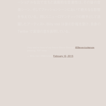
ーショナルな出で立ちと退廃的な音楽性は、その後の音
楽シーン、そしてファッションシーンにおいて絶大なる影響
を与えている。 同じくニューロマンティックの旗手として活
躍したアーティスト、Billy Idol は彼の訃報を受け、自身の
Twitter で哀悼の意を表明している。
Very sad to hear of my friend Steve Strange
@Stevevisstrange
passing, RIP mate…..
— Billy Idol (@BillyIdol)
February 12, 2015