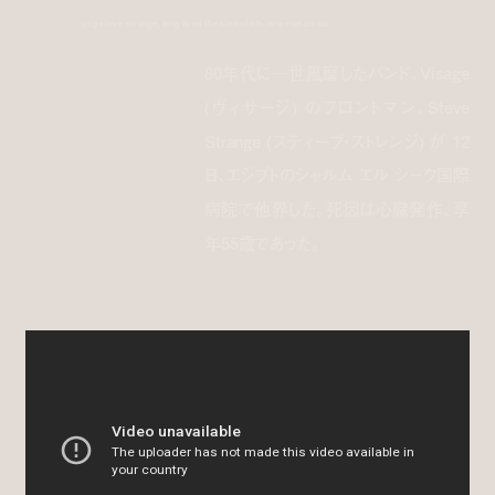
r.i.p steve strange, long lived the kind of 80s new romantics
80年代に一世風靡したバンド、Visage
(ヴィサージ) のフロントマン、Steve
Strange (スティーブ・ストレンジ) が 12
日、エジプトのシャルム エル シーク国際
病院で他界した。死因は心臓発作、享
年55歳であった。