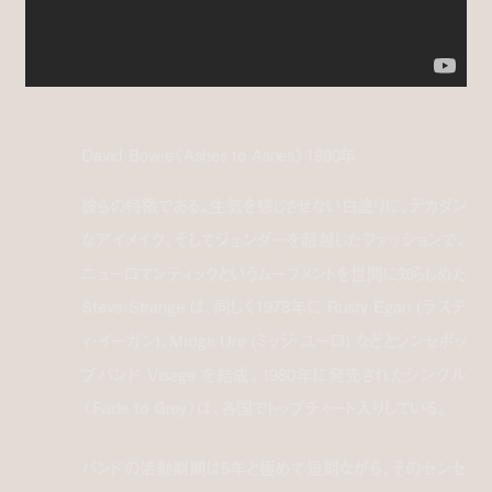
David Bowie《Ashes to Ashes》1980年
彼らの特徴である、生気を感じさせない白塗りに、デカダン
なアイメイク、そしてジェンダーを超越したファッションで、
ニューロマンティックというムーブメントを世間に知らしめた
Steve Strange は、同じく1978年に Rusty Egan (ラステ
ィ・イーガン)、Midge Ure (ミッジ・ユーロ) などとシンセポッ
プバンド Visage を結成。1980年に発売されたシングル
《Fade to Grey》は、各国でトップチャート入りしている。
バンドの活動期間は5年と極めて短期ながら、そのセンセ