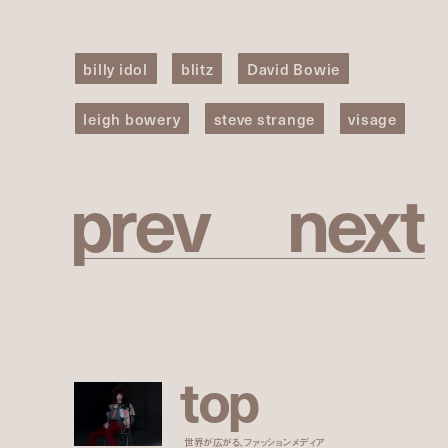
billy idol
blitz
David Bowie
leigh bowery
steve strange
visage
p
r
e
v
n
e
x
t
t
o
p
世界が広がる、ファッションメディア