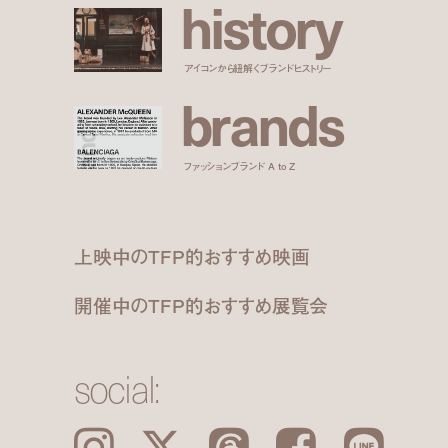
h
i
s
t
o
r
y
アイコンから紐解くブランドヒストリー
b
r
a
n
d
s
ファッションブランド A to Z
上映中のTFP的おすすめ映画
開催中のTFP的おすすめ展覧会
social:
Instagram
𝕏
Threads
Facebook
LINE