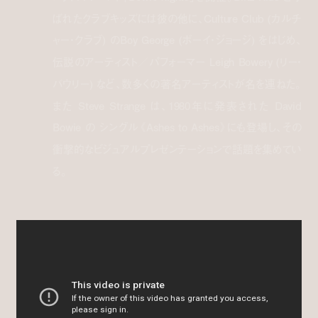
ばれたクラブキッズには彼の他に、Culture Club (カルチ
ャー・クラブ) のBoy George (ボーイ・ジョージ) をはじめ、
伝説のアーティスト／パフォーマー Leigh Bowery (リー・
バウリー) など、数多くの著名アーティストが名を連ねた。
また Steve Strange は、1980年に発表された David
Bowie のシングル《Ashes to Ashes》にも登場し、その
衝撃的なビジュアルプレゼンテーションで話題を集めてい
る。