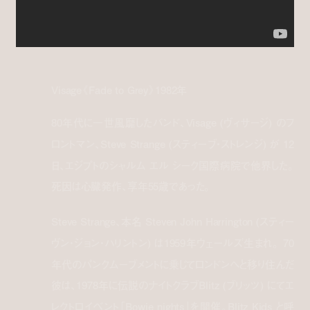
Visage《Fade to Grey》1982年
80年代に一世風靡したバンド、Visage (ヴィサージ) のフ
ロントマン、Steve Strange (スティーブ・ストレンジ) が 12
日、エジプトのシャルム エル シーク国際病院で他界した。
死因は心臓発作、享年55歳であった。
Steve Strange、本名 Steven John Harrington (スティー
ヴン・ジョン・ハリントン) は1959年ウェールズ生まれ。 70
年代のパンクムーブメントに乗じてロンドンへと移り住んだ
彼は、1978年に伝説のナイトクラブBlitz (ブリッツ) にてエ
レクトロイベント「Bowie nights」を開催。Blitz Kids と呼