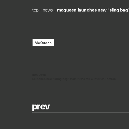
top
/
news
/
mcqueen launches new “sling bag” f
McQueen
mcqueen
launches new “sling bag” from 2024 fall winter collection
p
r
e
v