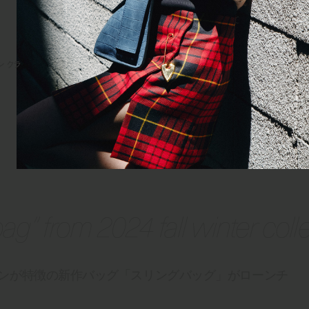
ーン クラ
g” from 2024 fall winter coll
ンが特徴の新作バッグ「スリングバッグ」がローンチ