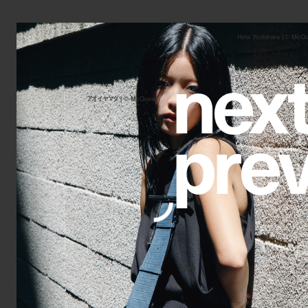
Hina Yoshihara | ©︎ McQ
n
e
x
アオイヤマダ | ©︎ McQueen
p
r
e
1
/
4