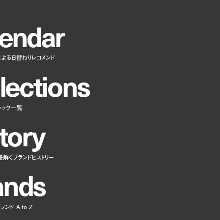
e
n
d
a
r
による日替わりレコメンド
l
e
c
t
i
o
n
s
ルック一覧
t
o
r
y
紐解くブランドヒストリー
a
n
d
s
ンド A to Z