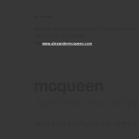
問い合わせ先
Alexander McQueen Client Service - アレキサンダー・マックイ
イアントサービス／0120-992-297
HP:
www.alexandermcqueen.com
mcqueen
launches new “sling ba
マックイーンよりアシンメトリーなデザイ