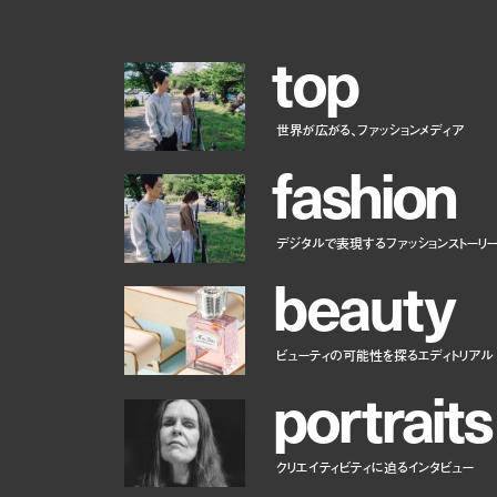
t
o
p
世界が広がる、ファッションメディア
f
a
s
h
i
o
n
デジタルで表現するファッションストーリ
b
e
a
u
t
y
ビューティの可能性を探るエディトリアル
p
o
r
t
r
a
i
t
s
クリエイティビティに迫るインタビュー