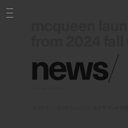
mcqueen launc
mcqueen launc
from 2024 fall
from 2024 fall
n
e
w
s
/
news
sep 17, 2024 4:00 pm
マックイーンよりアシンメトリーなデザインが特