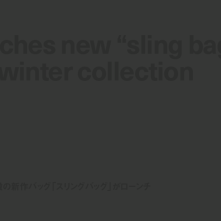
hes new “sling ba
hes new “sling ba
 winter collection
 winter collection
徴の新作バッグ「スリングバッグ」がローンチ