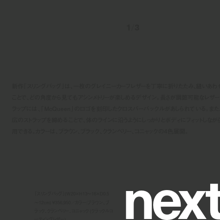
1
/
3
新作「スリングバッグ」は、一枚のグレイニーカーフレザーを丁寧に折りたたみ、縫いあわ
ことで、どの角度から見てもアシンメトリーが楽しめるデザイン。長さが調節可能なレザー
ラップには、「McQueen」のロゴを刻印したクロスバーバックルがあしられている。また
広のストラップを締めることで、体のラインに沿うようにしっかりとボディにフィットしなが
用できる。カラーは、ブラウン、ブラック、クランベリー、コニャックの4色展開。
n
e
x
「スリングバッグ」(W20×H13～16×D0.5
～12cm) ¥356,950／カラー:ブラウン、ブ
ラック、クランベリー、コニャック (クラックルコ
ーティングレザー)