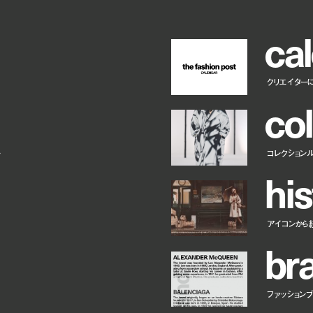
c
a
l
クリエイター
c
o
l
ー
コレクション
h
i
s
アイコンから
b
r
ファッションブラ