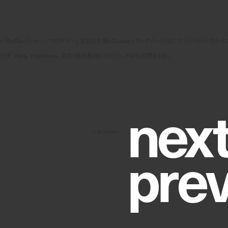
cGirr (ショーン・マクギアー) を迎えた McQueen (マックイーン) は、アシンメトリーなシル
、Hina Yoshihara、弦の3名を起用したビジュアルも公開された。
n
e
x
©︎ McQueen
p
r
e