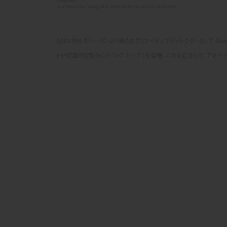
mcqueen
launches new “sling bag” from 2024 fall winter collection
2024年秋冬シーズンより新たなクリエイティブディレクターとして Seán M
トが特徴的な新作「スリング バッグ」を発売。これを記念して、アオイヤマダ