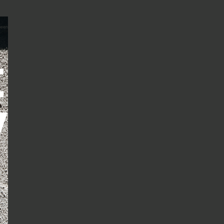
ueen
t
©︎ McQueen
v