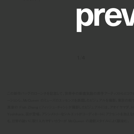
p
r
e
1
/
4
この新作バッグのローンチを記念して、世界中の新進気鋭の若手アーティストらとコラ
ーションし、McQueen のミューズのエッセンスを表現したビジュアルを撮影。東京の街
真家の Fish Zhang (フィッシュ・チャン) が撮影したビジュアルには、アオイヤマダ、Hi
Yoshihara、弦が登場。アシンメトリーなシルエットがコーディネートにアクセントを加えな
も、日常の装いに取り入れやすいカラーが McQueen の最新スタイルによく馴染む。