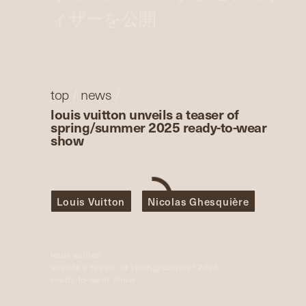
ィザーを公開
top
/
news
/
louis vuitton unveils a teaser of
spring/summer 2025 ready-to-wear
show
Louis Vuitton
Nicolas Ghesquière
louis vuitton
unveils a teaser of spring/summer 2025
ready-to-wear show