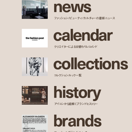
n
e
w
s
ファッション/ビューティ/カルチャーの最新ニュース
c
a
l
e
n
d
a
r
クリエイターによる日替わりレコメンド
c
o
l
l
e
c
t
i
o
n
s
コレクションルック一覧
h
i
s
t
o
r
y
アイコンから紐解くブランドヒストリー
b
r
a
n
d
s
ファッションブランド A to Z