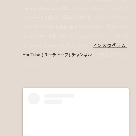
Nicolas Ghesquiere は、ウィメンズ アーティスティック・デ
ィレクターを10年以上務める今もなお、メゾンのアバンギャ
ルドなエスプリを表現し、自身のシグネチャーであるフェミ
ニンな魅力を発信し続ける。そんな彼によるショーの全貌
は、Louis Vuitton の公式サイト、
インスタグラム
、
YouTube (ユーチューブ) チャンネル
にて視聴することが
できる。