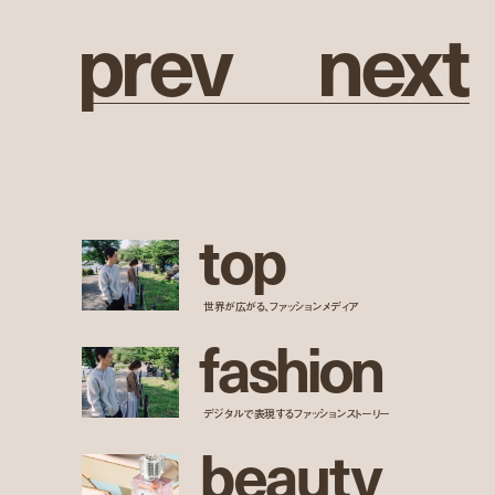
p
r
e
v
n
e
x
t
t
o
p
世界が広がる、ファッションメディア
f
a
s
h
i
o
n
デジタルで表現するファッションストーリー
b
e
a
u
t
y