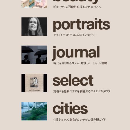
ビューティの可能性を探るエディトリアル
p
o
r
t
r
a
i
t
s
クリエイティビティに迫るインタビュー
j
o
u
r
n
a
l
時代を切り取るコラム、対談、ポートレート連載
s
e
l
e
c
t
定番から最新作までを網羅するアイテムカタログ
c
i
t
i
e
s
注目ショップ、飲食店、ホテルの保存版ガイド