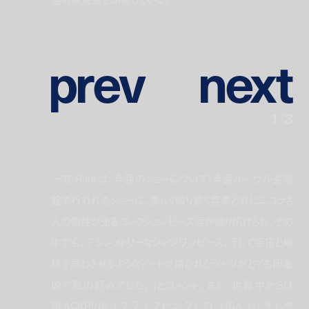
p
r
e
v
n
e
x
t
1
/
3
一方 Rola は、今回のショーについて｢今回ルーヴル美術
館で行われたショーは、美しく鳴り響く音楽と共にニコラさ
んの個性が光るコレクションピース達が繰り広げられ、その
中でも、アシンメトリーなシャツワンピース、そして宇宙と地
球を思わさせるようなアートが描かれたシャツがとても印象
的で私の好みでした。｣とコメント。また、世界中からは
BLACKPINK (ブラックピンク) の LISA (リサ) や