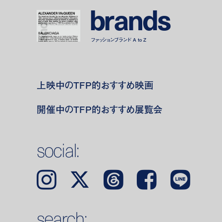
b
r
a
n
d
s
ファッションブランド A to Z
上映中のTFP的おすすめ映画
開催中のTFP的おすすめ展覧会
social:
Instagram
𝕏
Threads
Facebook
LINE
search: