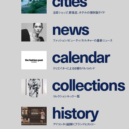
c
i
t
i
e
s
注目ショップ、飲食店、ホテルの保存版ガイド
n
e
w
s
ファッション/ビューティ/カルチャーの最新ニュース
c
a
l
e
n
d
a
r
クリエイターによる日替わりレコメンド
c
o
l
l
e
c
t
i
o
n
s
コレクションルック一覧
h
i
s
t
o
r
y
アイコンから紐解くブランドヒストリー