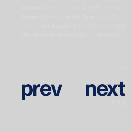
NewJeans (ニュージーンズ) の HYEIN (ヘイン)、
Zendaya (ゼンデイヤ)、Jennifer Connelly (ジェニファー・
コネリー)、Cate Blanchett (ケイト・ブランシェット) などが
訪れ、美しい庭園で繰り広げられるショーに胸を踊らせた。
Rola
p
r
e
v
n
e
x
t
1
/
13