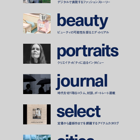
デジタルで表現するファッションストーリー
b
e
a
u
t
y
ビューティの可能性を探るエディトリアル
p
o
r
t
r
a
i
t
s
クリエイティビティに迫るインタビュー
j
o
u
r
n
a
l
時代を切り取るコラム、対談、ポートレート連載
s
e
l
e
c
t
定番から最新作までを網羅するアイテムカタログ