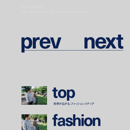
louis vuitton
spring summer 2025 collection show
p
r
e
v
n
e
x
t
t
o
p
世界が広がる、ファッションメディア
f
a
s
h
i
o
n