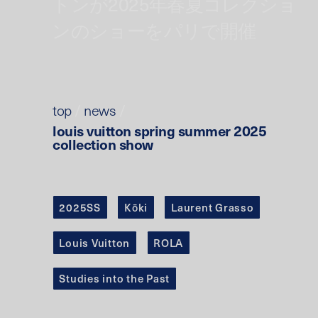
トンが2025年春夏コレクショ
ンのショーをパリで開催
top
/
news
/
louis vuitton spring summer 2025
collection show
2025SS
Kōki
Laurent Grasso
Louis Vuitton
ROLA
Studies into the Past