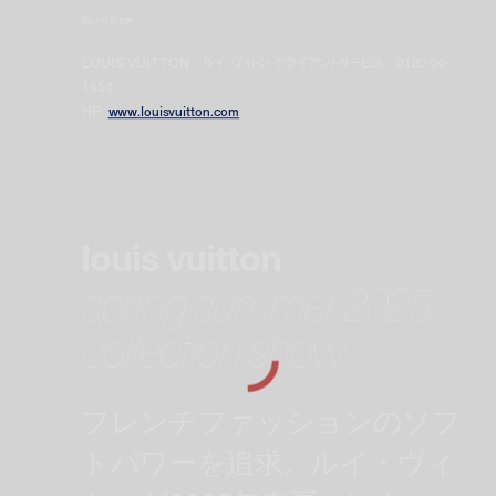
問い合わせ先
LOUIS VUITTON - ルイ・ヴィトン クライアントサービス／0120-00-
1854
HP:
www.louisvuitton.com
louis vuitton
spring summer 2025
collection show
フレンチファッションのソフ
トパワーを追求。ルイ・ヴィ