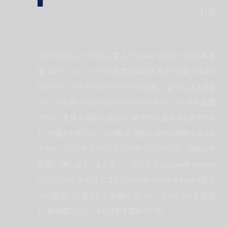
1
/
5
さまざまなコントラストに富んだ Louis Vuitton 2025年春
夏コレクション。ショーの序盤には肩を大きく強調するよう
なパワーショルダーのジャケットが登場し、後半には大きな
ストールを縛ったようなシルエットのスカート、ドレスが披露
された。身体の揺れに反応し、軽やかに揺れるしなやかさ
と、力強さを放つルックの数々。相反しながら調和するスタ
イルが、フレンチファッションの持つソフトパワーの魅力を
前面に押し出す。また今シーズンでは、Laurent Grasso
(ローラン・グラッソ) による「Studies into the Past (過去
への探究)」と題された絵画作品シリーズから5点を厳選
し、再構築したピースも注目を集めている。