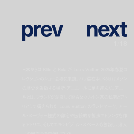
p
r
e
v
n
e
x
t
1
/
18
日本からは Kōki と Rola が Louis Vuitton 2025年春夏コ
レクションのショー会場に来訪。パリ滞在中、Kōki はメゾン
の歴史を象徴する場所・アニエールに足を運んだ。アニー
ルとは、ブランドが創業して間もなくヴィトン家の私宅とアト
リとして構えられた Louis Vuitton のランドマーク。アー
ル・ヌーヴォー様式の邸宅や伝統的な製法でトランクを作
るアトリエ、そしてエキシビジョン・スペースも創設し、没入
型の展覧会を開催している。