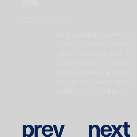
開催
louis vuitton
spring summer 2025 collection show
日本時間10月2日(水)午前1時30分、
Louis Vuitton (ルイ・ヴィトン) は2025
年春夏コレクションのショーを開催。パ
リの伝統を象徴するルーヴル美術館の
中庭クール・カレが舞台に選ばれ、会場
には Kōki (コウキ)、Rola (ローラ) をは
じめ数多くのセレブリティが集結した。
p
r
e
v
n
e
x
t