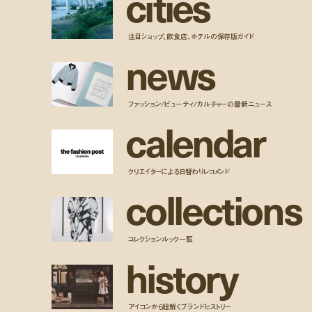
c
i
t
i
e
s
注目ショップ、飲食店、ホテルの保存版ガイド
n
e
w
s
ファッション/ビューティ/カルチャーの最新ニュース
c
a
l
e
n
d
a
r
クリエイターによる日替わりレコメンド
c
o
l
l
e
c
t
i
o
n
s
コレクションルック一覧
h
i
s
t
o
r
y
アイコンから紐解くブランドヒストリー