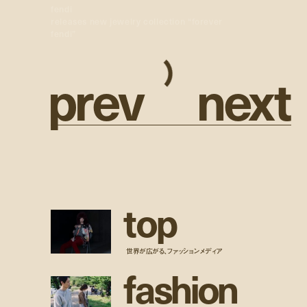
fendi
releases new jewelry collection “forever
fendi”
p
r
e
v
n
e
x
t
t
o
p
世界が広がる、ファッションメディア
f
a
s
h
i
o
n