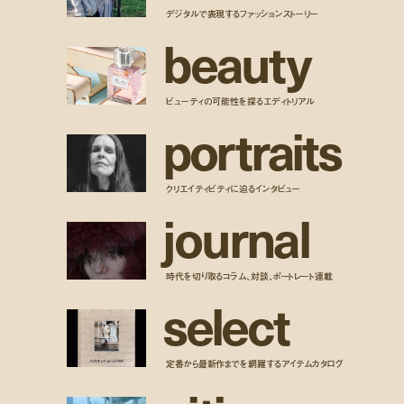
デジタルで表現するファッションストーリー
b
e
a
u
t
y
ビューティの可能性を探るエディトリアル
p
o
r
t
r
a
i
t
s
クリエイティビティに迫るインタビュー
j
o
u
r
n
a
l
時代を切り取るコラム、対談、ポートレート連載
s
e
l
e
c
t
定番から最新作までを網羅するアイテムカタログ