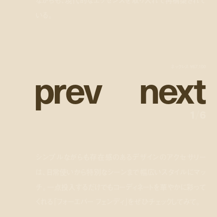
ながらも、現代的なエッセンスを取り入れて再構築されて
いる。
p
r
e
v
n
e
x
t
ネックレス ¥67,100
1
/
6
シンプルながらも存在感のあるデザインのアクセサリー
は、日常使いから特別なシーンまで幅広いスタイルにマッ
チ。一点投入するだけでもコーディネートを華やかに彩って
くれる「フォーエバー フェンディ」をぜひチェックしてみて。