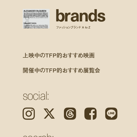
b
r
a
n
d
s
ファッションブランド A to Z
上映中のTFP的おすすめ映画
開催中のTFP的おすすめ展覧会
social:
Instagram
𝕏
Threads
Facebook
LINE