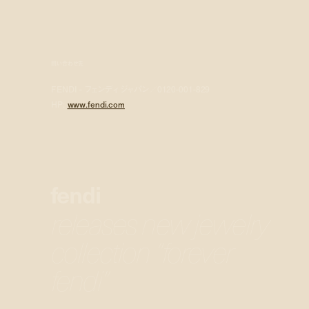
問い合わせ先
FENDI - フェンディ ジャパン／0120-001-829
HP:
www.fendi.com
fendi
releases new jewelry
collection “forever
fendi”