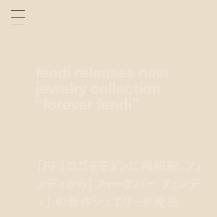
fendi releases new
jewelry collection
“forever fendi”
news
oct 9, 2024 12:20 pm
「FF」ロゴをモダンに再解釈。フェ
ンディから「フォーエバー フェンデ
ィ」 の新作ジュエリーが発売