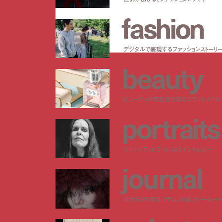
f
a
s
h
i
o
n
デジタルで表現するファッションストーリ
b
e
a
u
t
y
ビューティの可能性を探るエディトリアル
p
o
r
t
r
a
i
t
s
クリエイティビティに迫るインタビュー
j
o
u
r
n
a
l
時代を切り取るコラム、対談、ポートレー