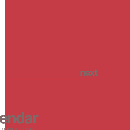
n
e
x
t
e
n
d
a
r
による日替わりレコメンド