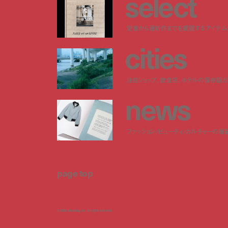
s
e
l
e
c
t
定番から最新作までを網羅するアイテム
c
i
t
i
e
s
注目ショップ、飲食店、ホテルの保存版ガ
n
e
w
s
ファッション/ビューティ/カルチャーの最
page top
© 2026 Weekday, Inc. All rights reserved.