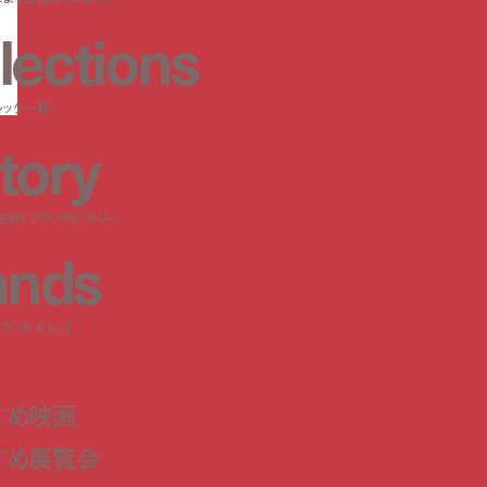
l
e
c
t
i
o
n
s
ルック一覧
t
o
r
y
紐解くブランドヒストリー
a
n
d
s
ンド A to Z
すめ映画
すめ展覧会