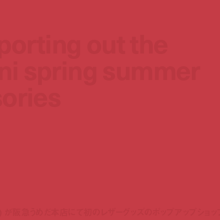
sporting out the
sporting out the
ni spring summer
ni spring summer
sories
sories
マーニ) が阪急うめだ本店にて初のレザーグッズのポップアップショ