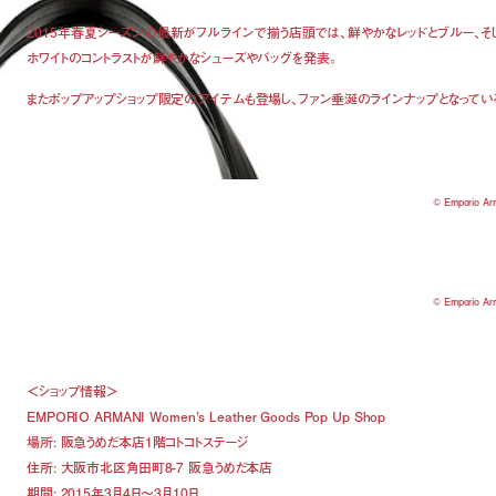
2015年春夏シーズンの最新がフルラインで揃う店頭では、鮮やかなレッドとブルー、そ
ホワイトのコントラストが鮮やかなシューズやバッグを発表。
またポップアップショップ限定のアイテムも登場し、ファン垂涎のラインナップとなってい
© Emporio Ar
© Emporio Ar
＜ショップ情報＞
EMPORIO ARMANI Women’s Leather Goods Pop Up Shop
場所: 阪急うめだ本店1階コトコトステージ
住所: 大阪市北区角田町8-7 阪急うめだ本店
期間: 2015年3月4日～3月10日