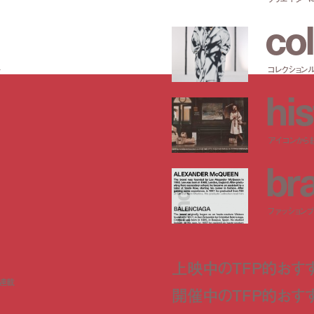
c
o
l
ー
コレクション
h
i
s
アイコンから
b
r
ファッションブラ
上映中のTFP的おす
ト連載
開催中のTFP的おす