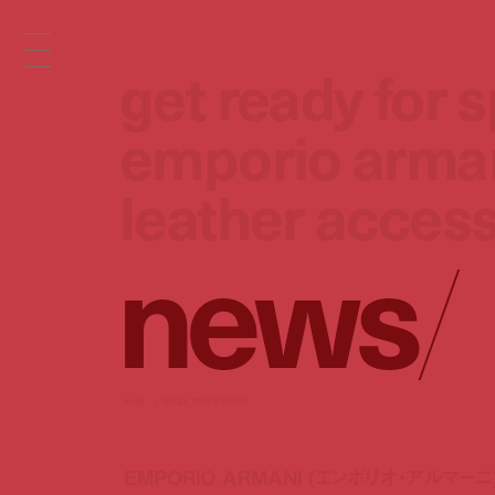
get ready for 
get ready for 
emporio arma
emporio arma
leather acces
leather acces
n
e
w
s
/
news
feb 23, 2015 5:12 pm
EMPORIO ARMANI (エンポリオ・アル