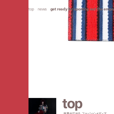
top
/
news
/
get ready for sporting out the emp
2015ss
Emporio Armani
pop up shop
p
r
e
v
t
o
p
世界が広がる、ファッションメディア