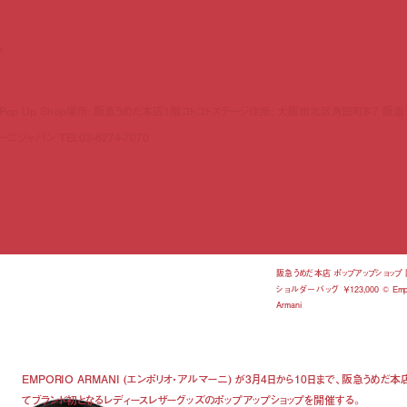
s
oods Pop Up Shop場所: 阪急うめだ本店1階コトコトステージ住所: 大阪市北区角田町8-7 阪急
ジャパン TEL03-6274-7070
阪急うめだ本店 ポップアップショップ
ショルダーバッグ ￥123,000 © Empo
Armani
EMPORIO ARMANI (エンポリオ・アルマーニ) が3月4日から10日まで、阪急うめだ本
てブランド初となるレディースレザーグッズのポップアップショップを開催する。