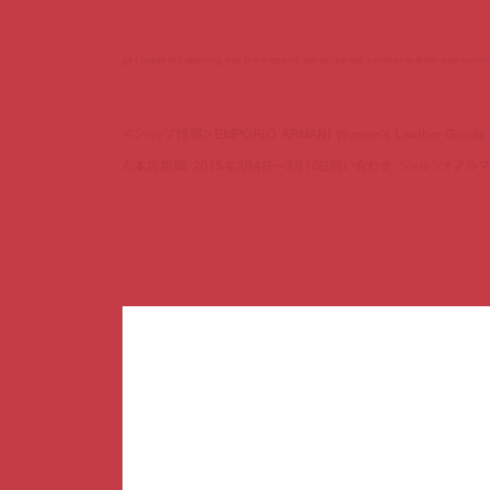
get ready for sporting out the emporio armani spring summer leather accessorie
＜ショップ情報＞EMPORIO ARMANI Women’s Leather G
だ本店期間: 2015年3月4日～3月10日問い合わせ: ジョルジオアルマーニ