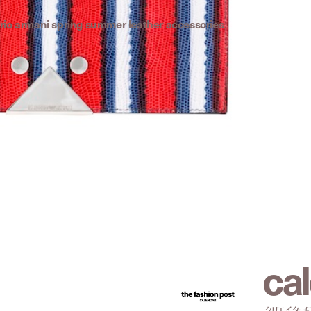
orio armani spring summer leather accessories
c
a
l
クリエイター