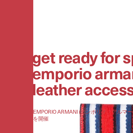
get ready for 
emporio arma
leather acces
EMPORIO ARMANI (エンポリオ・
を開催