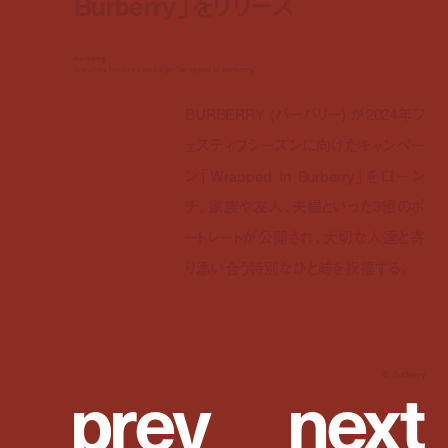
Burberry」をリリース
burberry
launches festive campaign “wrapped in burberry”
BURBERRY (バーバリー) が2024年フ
ェスティブシーズンに向けたキャンペー
ン「Wrapped In Burberry」をローン
チ。家族や友人、夫婦といった3組のポ
ートレートが公開され、大切な人達と寄
り添い合う特別なひと時を祝福する。
p
r
e
v
n
e
x
t
© Burberry