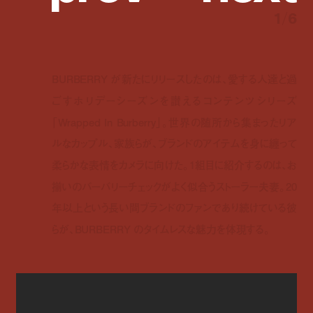
1
/
6
BURBERRY が新たにリリースしたのは、愛する人達と過
ごすホリデーシーズンを讃えるコンテンツシリーズ
「Wrapped In Burberry」。世界の随所から集まったリア
ルなカップル、家族らが、ブランドのアイテムを身に纏って
柔らかな表情をカメラに向けた。1組目に紹介するのは、お
揃いのバーバリーチェックがよく似合うストーラー夫妻。20
年以上という長い間ブランドのファンであり続けている彼
らが、BURBERRY のタイムレスな魅力を体現する。