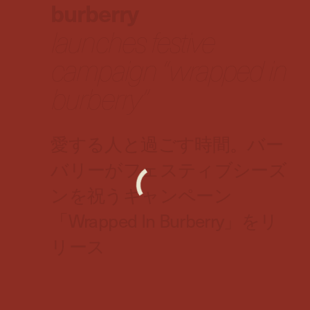
burberry
launches festive
campaign “wrapped in
burberry”
愛する人と過ごす時間。バー
バリーがフェスティブシーズ
ンを祝うキャンペーン
「Wrapped In Burberry」をリ
リース