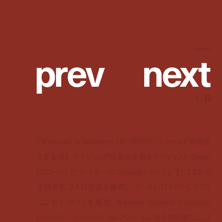
p
r
e
v
n
e
x
t
© Burberry
1
/
6
「Wrapped In Burberry」の3つ目のポートレートでお目見
えするのは、ナイジェリア出身の多彩なアーティスト Slawn
(スローン) とパートナーの Tallulah (タルラ)、そして2人の
子供たち。2人は交流を重視し、イースト・ロンドンにてコミ
ュニティ・カフェを経営。Burberry Classics Collection
(バーバリー クラシック コレクション) に身を包む彼らは、ブ