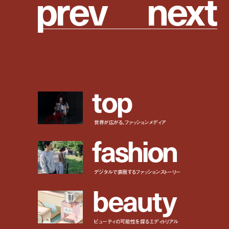
p
r
e
v
n
e
x
t
t
o
p
世界が広がる、ファッションメディア
f
a
s
h
i
o
n
デジタルで表現するファッションストーリー
b
e
a
u
t
y
ビューティの可能性を探るエディトリアル