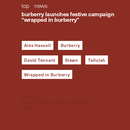
top
/
news
/
burberry launches festive campaign
“wrapped in burberry”
Alex Hassell
Burberry
David Tennant
Slawn
Tallulah
Wrapped in Burberry
burberry
launches festive campaign “wrapped in
burberry”