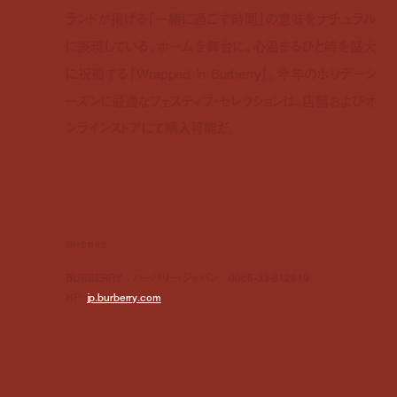
ランドが掲げる「一緒に過ごす時間」の意味をナチュラル
に表現している。ホームを舞台に、心温まるひと時を盛大
に祝福する「Wrapped In Burberry」。今年のホリデーシ
ーズンに最適なフェスティブ・セレクションは、店舗およびオ
ンラインストアにて購入可能だ。
問い合わせ先
BURBERRY - バーバリー・ジャパン／0066-33-812819
HP:
jp.burberry.com