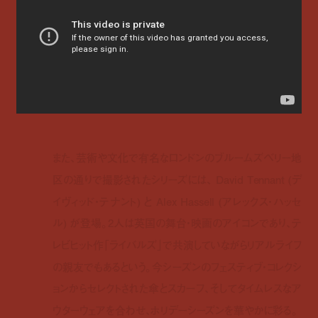
また、芸術や文化で有名なロンドンのブルームズベリー地
区の通りで撮影されたシリーズには、 David Tennant (デ
イヴィッド・テナント) と Alex Hassell (アレックス・ハッセ
ル) が登場。2人は英国の舞台・映画のアイコンであり、テ
レビヒット作「ライバルズ」で共演していながらリアルライフ
の親友でもあるという。今シーズンのフェスティブ・コレクシ
ョンからセレクトされた傘とスカーフ、そしてタイムレスなア
ウターウェアを合わせ、ホリデーシーズンを華やかに彩る。