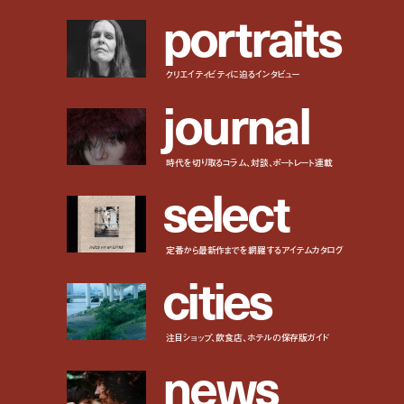
p
o
r
t
r
a
i
t
s
クリエイティビティに迫るインタビュー
j
o
u
r
n
a
l
時代を切り取るコラム、対談、ポートレート連載
s
e
l
e
c
t
定番から最新作までを網羅するアイテムカタログ
c
i
t
i
e
s
注目ショップ、飲食店、ホテルの保存版ガイド
n
e
w
s