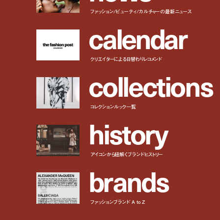
ファッション/ビューティ/カルチャーの最新ニュース
c
a
l
e
n
d
a
r
クリエイターによる日替わりレコメンド
c
o
l
l
e
c
t
i
o
n
s
コレクションルック一覧
h
i
s
t
o
r
y
アイコンから紐解くブランドヒストリー
b
r
a
n
d
s
ファッションブランド A to Z